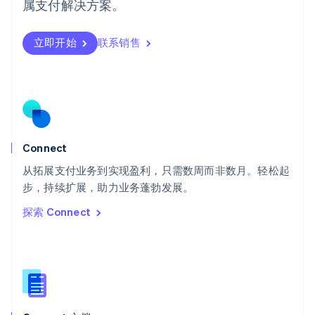
属支付解决方案。
瑞典
Svenska
English
瑞士
立即开始
联系销售
Deutsch
Français
Italiano
English
塞浦路斯
English
斯洛伐克
English
斯洛文尼亚
English
Italiano
Connect
泰国
ไทย
English
从拓展支付业务到实现盈利，只需数周而非数月。轻松起
希腊
步，持续扩展，助力业务蓬勃发展。
English
探索 Connect
西班牙
Español
English
新加坡
English
简体中文
新西兰
English
匈牙利
English