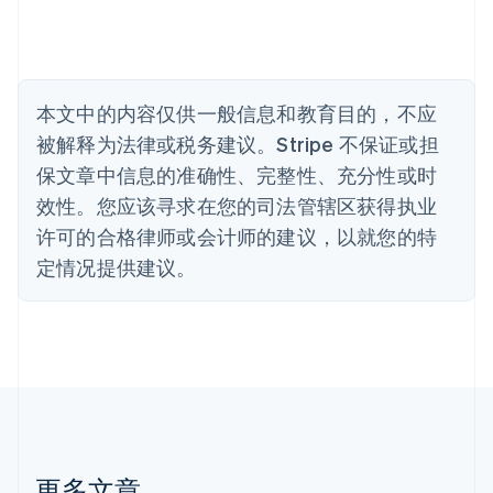
比利时
Nederlands
Français
Deutsch
English
波兰
English
丹麦
本文中的内容仅供一般信息和教育目的，不应
English
被解释为法律或税务建议。Stripe 不保证或担
德国
保文章中信息的准确性、完整性、充分性或时
Deutsch
English
法国
效性。您应该寻求在您的司法管辖区获得执业
Français
English
许可的合格律师或会计师的建议，以就您的特
芬兰
定情况提供建议。
English
Svenska
荷兰
Nederlands
English
加拿大
English
Français
捷克
English
克罗地亚
English
Italiano
拉脱维亚
更多文章
English