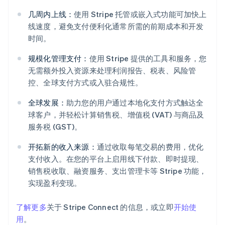
几周内上线：
使用 Stripe 托管或嵌入式功能可加快上
线速度，避免支付便利化通常所需的前期成本和开发
时间。
规模化管理支付：
使用 Stripe 提供的工具和服务，您
无需额外投入资源来处理利润报告、税表、风险管
控、全球支付方式或入驻合规性。
阿联酋
全球发展：
助力您的用户通过本地化支付方式触达全
English
爱尔兰
球客户，并轻松计算销售税、增值税 (VAT) 与商品及
English
服务税 (GST)。
爱沙尼亚
English
开拓新的收入来源：
通过收取每笔交易的费用，优化
奥地利
支付收入。在您的平台上启用线下付款、即时提现、
Deutsch
English
销售税收取、融资服务、支出管理卡等 Stripe 功能，
澳大利亚
实现盈利变现。
English
巴西
Português
English
了解更多
关于 Stripe Connect 的信息，或立即
开始使
保加利亚
用
。
English