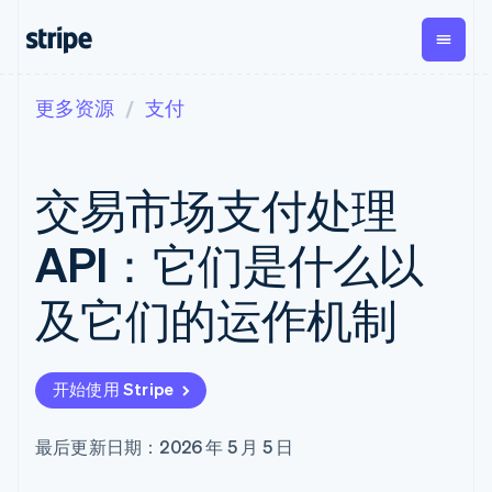
更多资源
支付
按企业阶段
文档
学习
支付
营收
资金管
平台
理
易市
大型企业
Stripe 文档
博客
Payments
Billing
初创企业
API 参考文档
客户案例
交易市场支付处理
在线支付
经常性收入
Global
Conn
库与 SDK
指南
Managed
Metronome
Payouts
Stripe Apps
Payments
按用量计费
平台
API：它们是什么以
备案商家解决
Subscriptions
向第三
按应用场景
方案
方打款
支持
订阅管理
Payment links
Crypto
及它们的运作机制
指南
智能体商务
Invoicing
钱包、
加密货币
获取支持
无代码支付
一次性或定期
稳定币
电子商务
接受线上付款
托管支持方案
Checkout
账单
发行和
嵌入式金融
实施预置结账流程
专业服务
预构建支付界
Tax
发卡基
开始使用 Stripe
财务自动化
构建平台或交易市场
面
销售税和增值
础设施
全球化企业
管理订阅
Elements
税自动化
应用内支付
提供按用量计费
灵活的 UI 组件
Revenue
最后更新日期：2026 年 5 月 5 日
交易市场
发行稳定币支持的支付卡
Payment
Recognition
公司
资金管理
通过智能体配置和管理服
methods
会计自动化
平台
务