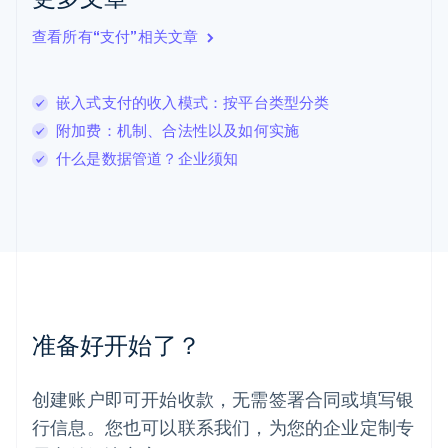
立陶宛
查看所有“支付”相关文章
English
列支敦士登
Deutsch
English
卢森堡
嵌入式支付的收入模式：按平台类型分类
Français
Deutsch
English
附加费：机制、合法性以及如何实施
罗马尼亚
什么是数据管道？企业须知
English
马尔他
English
马来西亚
English
简体中文
美国
English
Español
简体中文
墨西哥
Español
English
准备好开始了？
挪威
English
葡萄牙
创建账户即可开始收款，无需签署合同或填写银
Português
English
行信息。您也可以联系我们，为您的企业定制专
日本
日本語
English