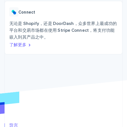
接入 125+ 种支
Stripe Sigma
产品路线图
SaaS
付方式
自定义报告
Sessions 年度大会
Terminal
Data Pipeline
Connect
招聘
线下支付
数据同步
资讯中心
Authorization
资源
无论是 Shopify，还是 DoorDash，众多世界上最成功的
Stripe Press
Boost
按行业
平台和交易市场都在使用 Stripe Connect，将支付功能
支付成功率优
应用集成
嵌入到其产品之中。
化
AI 企业
代码示例
Link
创作者经济
开发者博客
了解更多
联系
加速结账
游戏
API 状态
酒店、旅游与休闲
联系销售
保险
成为合作伙伴
媒体与娱乐
非营利组织
更多
专业服务
Product roadmap
公共部门
了解未来规划
零售
Radar
欺诈防范
Atlas
生态系统
初创企业注册
合作伙伴
Climate
Stripe App Marketplace
碳移除
导言