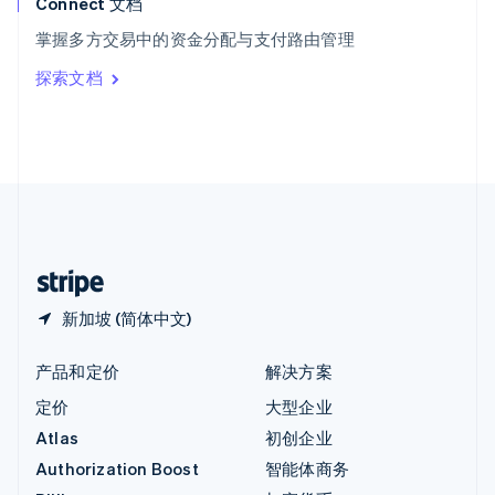
Connect 文档
意大利
掌握多方交易中的资金分配与支付路由管理
Italiano
English
印度
探索文档
English
英国
English
直布罗陀
English
中国内地
简体中文
English
中国香港特别行政区
English
简体中文
新加坡 (简体中文)
产品和定价
解决方案
定价
大型企业
Atlas
初创企业
Authorization Boost
智能体商务