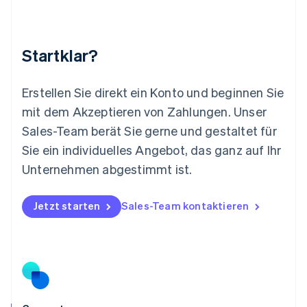
English
简体中文
Malta
English
Startklar?
Mexiko
Español
English
Neuseeland
Erstellen Sie direkt ein Konto und beginnen Sie
English
mit dem Akzeptieren von Zahlungen. Unser
Niederlande
Nederlands
English
Sales-Team berät Sie gerne und gestaltet für
Norwegen
Sie ein individuelles Angebot, das ganz auf Ihr
English
Österreich
Unternehmen abgestimmt ist.
Deutsch
English
Polen
Jetzt starten
Sales-Team kontaktieren
English
Portugal
Português
English
Rumänien
English
Schweden
Svenska
English
Schweiz