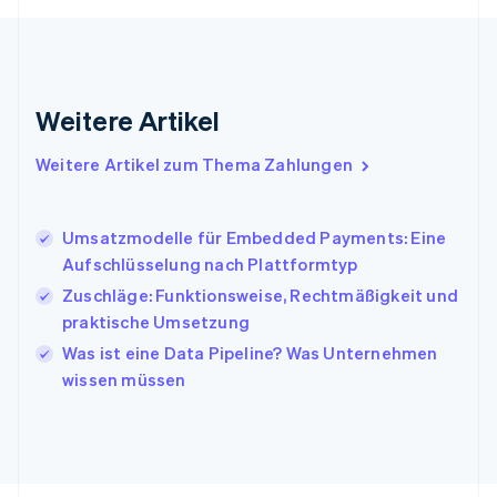
English
Indien
English
Irland
Weitere Artikel
English
Italien
Italiano
English
Weitere Artikel zum Thema Zahlungen
Japan
日本語
English
Kanada
Umsatzmodelle für Embedded Payments: Eine
English
Français
Aufschlüsselung nach Plattformtyp
Kroatien
English
Italiano
Zuschläge: Funktionsweise, Rechtmäßigkeit und
Lettland
praktische Umsetzung
English
Was ist eine Data Pipeline? Was Unternehmen
Liechtenstein
wissen müssen
Deutsch
English
Litauen
English
Luxemburg
Français
Deutsch
English
Malaysia