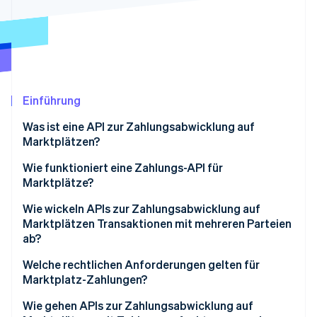
Betrugsprävention
Ecosystem
Atlas
Start-up-Gründung
Partner
Stripe App-Marktplatz
Climate
CO₂-Entnahme
Einführung
Was ist eine API zur Zahlungsabwicklung auf
Marktplätzen?
Stripe-Sessions 2026
Wie funktioniert eine Zahlungs-API für
Erfahren Sie, wie Stripe Lösungen für die Wirtschaft
Marktplätze?
Jetzt ansehen
Wie wickeln APIs zur Zahlungsabwicklung auf
Marktplätzen Transaktionen mit mehreren Parteien
ab?
Welche rechtlichen Anforderungen gelten für
Marktplatz-Zahlungen?
KYC-Prüfung (Know Your Customer) und
Wie gehen APIs zur Zahlungsabwicklung auf