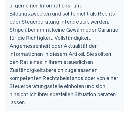
Australien
allgemeinen Informations- und
English
Belgien
Bildungszwecken und sollte nicht als Rechts-
Nederlands
Français
Deutsch
English
oder Steuerberatung interpretiert werden.
Brasilien
Stripe übernimmt keine Gewähr oder Garantie
Português
English
Bulgarien
für die Richtigkeit, Vollständigkeit,
English
Angemessenheit oder Aktualität der
Dänemark
Informationen in diesem Artikel. Sie sollten
English
Deutschland
den Rat eines in Ihrem steuerlichen
Deutsch
English
Zuständigkeitsbereich zugelassenen
Estland
English
kompetenten Rechtsbeistands oder von einer
Festlandchina
Steuerberatungsstelle einholen und sich
简体中文
English
Finnland
hinsichtlich Ihrer speziellen Situation beraten
English
Svenska
lassen.
Frankreich
Français
English
Gibraltar
English
Griechenland