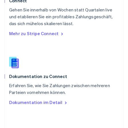
Connect
Deutsch
Français
Italiano
English
Gehen Sie innerhalb von Wochen statt Quartalen live
Singapur
English
简体中文
und etablieren Sie ein profitables Zahlungsgeschäft,
Slowakei
das sich mühelos skalieren lässt.
English
Mehr zu Stripe Connect
Slowenien
English
Italiano
Sonderverwaltungsregion Hongkong,
China
English
简体中文
Spanien
Español
English
Dokumentation zu Connect
Thailand
ไทย
English
Erfahren Sie, wie Sie Zahlungen zwischen mehreren
Tschechische Republik
Parteien vornehmen können.
English
Ungarn
Dokumentation im Detail
English
Vereinigte Arabische Emirate
English
Vereinigte Staaten
English
Español
简体中文