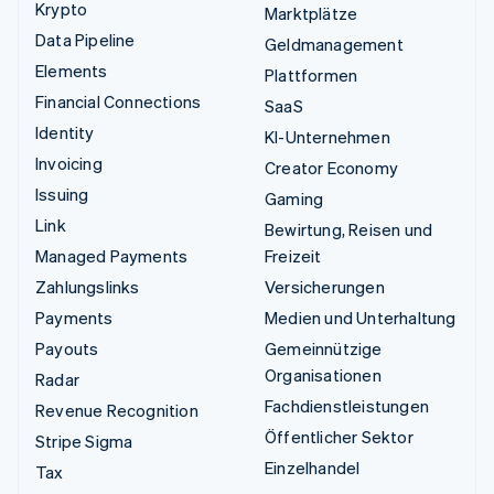
Krypto
Marktplätze
Data Pipeline
Geldmanagement
Elements
Plattformen
Financial Connections
SaaS
Identity
KI-Unternehmen
Invoicing
Creator Economy
Issuing
Gaming
Link
Bewirtung, Reisen und
Managed Payments
Freizeit
Zahlungslinks
Versicherungen
Payments
Medien und Unterhaltung
Payouts
Gemeinnützige
Organisationen
Radar
Fachdienstleistungen
Revenue Recognition
Öffentlicher Sektor
Stripe Sigma
Einzelhandel
Tax