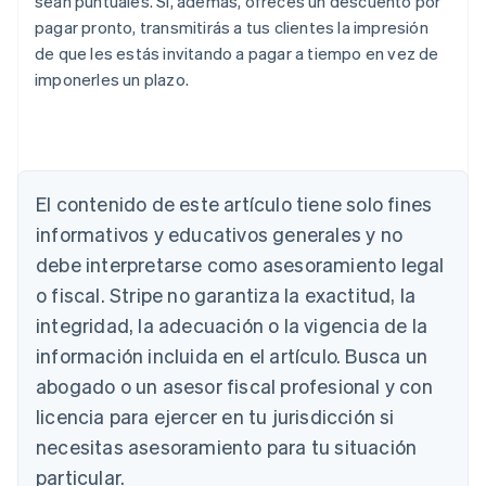
sean puntuales. Si, además, ofreces un descuento por
pagar pronto, transmitirás a tus clientes la impresión
de que les estás invitando a pagar a tiempo en vez de
imponerles un plazo.
Alemania
Deutsch
English
Australia
El contenido de este artículo tiene solo fines
English
Austria
informativos y educativos generales y no
Deutsch
English
debe interpretarse como asesoramiento legal
Bélgica
Nederlands
Français
Deutsch
English
o fiscal. Stripe no garantiza la exactitud, la
Brasil
integridad, la adecuación o la vigencia de la
Português
English
Bulgaria
información incluida en el artículo. Busca un
English
abogado o un asesor fiscal profesional y con
Canadá
licencia para ejercer en tu jurisdicción si
English
Français
China continental
necesitas asesoramiento para tu situación
简体中文
English
particular.
Chipre