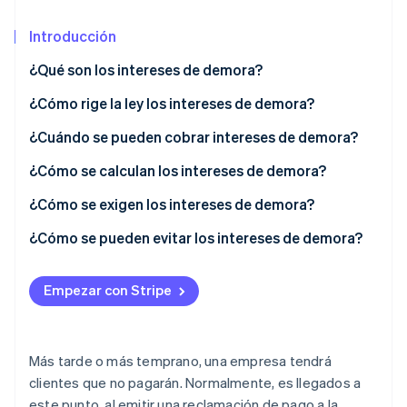
Sector público
Radar
Comercio minorista
Introducción
Prevención de fraude
Atlas
¿Qué son los intereses de demora?
Constitución de una startup
Ecosystem
¿Cómo rige la ley los intereses de demora?
Climate
Eliminación de dióxido de carbono
Socios
¿Cuándo se pueden cobrar intereses de demora?
Stripe App Marketplace
Identity
¿Cómo se calculan los intereses de demora?
Verificación de identidad en línea
Ejemplo de cálculo para clientes B2C
¿Cómo se exigen los intereses de demora?
Ejemplo de cálculo para clientes B2B
¿Cómo se pueden evitar los intereses de demora?
Cómo protegerse contra impagos y evitar el tener
Stripe Sessions 2026
que cobrar intereses de demora
Empezar con Stripe
Descubre cómo Stripe está construyendo la infraestructu
para la IA.
Ver ahora
Más tarde o más temprano, una empresa tendrá
clientes que no pagarán. Normalmente, es llegados a
este punto, al emitir una reclamación de pago a la