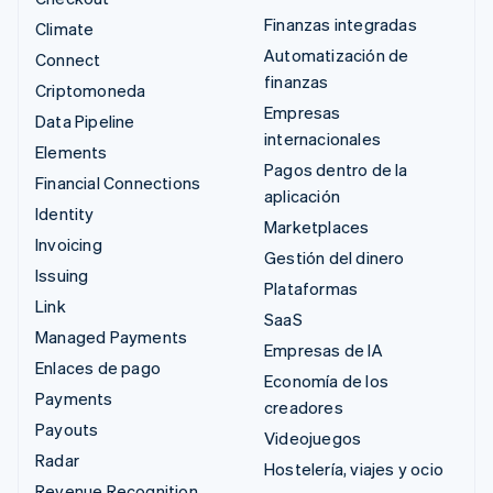
Finanzas integradas
Climate
Automatización de
Connect
finanzas
Criptomoneda
Empresas
Data Pipeline
internacionales
Elements
Pagos dentro de la
Financial Connections
aplicación
Identity
Marketplaces
Invoicing
Gestión del dinero
Issuing
Plataformas
Link
SaaS
Managed Payments
Empresas de IA
Enlaces de pago
Economía de los
Payments
creadores
Payouts
Videojuegos
Radar
Hostelería, viajes y ocio
Revenue Recognition