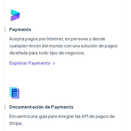
English
简体中文
Malta
English
México
Español
English
Payments
Noruega
Acepta pagos por Internet, en persona y desde
English
cualquier rincón del mundo con una solución de pagos
Nueva Zelanda
English
diseñada para todo tipo de negocios.
Países Bajos
Explorar Payments
Nederlands
English
Polonia
English
Portugal
Português
English
RAE de Hong Kong, China
English
简体中文
Documentación de Payments
Reino Unido
English
Encuentra una guía para integrar las API de pagos de
República Checa
Stripe.
English
Rumanía