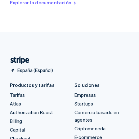
Explorar la documentación
English
Singapur
English
简体中文
Suecia
Svenska
English
Suiza
Deutsch
Français
Italiano
English
Tailandia
ไทย
English
España (Español)
Productos y tarifas
Soluciones
Tarifas
Empresas
Atlas
Startups
Authorization Boost
Comercio basado en
agentes
Billing
Criptomoneda
Capital
E-commerce
Checkout