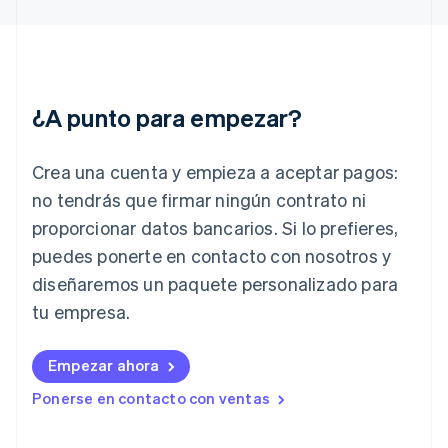
English
Grecia
English
Hungría
English
¿A punto para empezar?
India
English
Irlanda
Crea una cuenta y empieza a aceptar pagos:
English
no tendrás que firmar ningún contrato ni
Italia
proporcionar datos bancarios. Si lo prefieres,
Italiano
English
Japón
puedes ponerte en contacto con nosotros y
日本語
English
diseñaremos un paquete personalizado para
Letonia
English
tu empresa.
Liechtenstein
Deutsch
English
Empezar ahora
Lituania
English
Ponerse en contacto con ventas
Luxemburgo
Français
Deutsch
English
Malasia