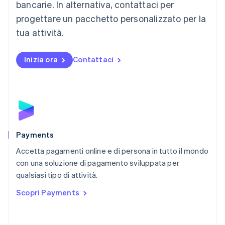
Malta
bancarie. In alternativa, contattaci per
English
progettare un pacchetto personalizzato per la
Messico
tua attività.
Español
English
Norvegia
English
Inizia ora
Contattaci
Nuova Zelanda
English
Paesi Bassi
Nederlands
English
Polonia
English
Portogallo
Português
English
Payments
RAS di Hong Kong, Cina
Accetta pagamenti online e di persona in tutto il mondo
English
简体中文
con una soluzione di pagamento sviluppata per
Regno Unito
English
qualsiasi tipo di attività.
Repubblica Ceca
Scopri Payments
English
Romania
English