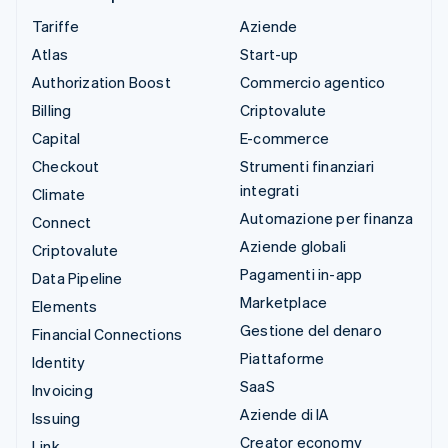
Tariffe
Aziende
Atlas
Start-up
Authorization Boost
Commercio agentico
Billing
Criptovalute
Capital
E-commerce
Checkout
Strumenti finanziari
integrati
Climate
Automazione per finanza
Connect
Aziende globali
Criptovalute
Pagamenti in-app
Data Pipeline
Marketplace
Elements
Gestione del denaro
Financial Connections
Piattaforme
Identity
SaaS
Invoicing
Aziende di IA
Issuing
Creator economy
Link