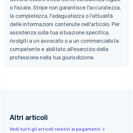
Bulgaria
o fiscale. Stripe non garantisce l'accuratezza,
English
Canada
la completezza, l'adeguatezza o l'attualità
English
Français
delle informazioni contenute nell'articolo. Per
Cina continentale
assistenza sulla tua situazione specifica,
简体中文
English
Cipro
rivolgiti a un avvocato o a un commercialista
English
competente e abilitato all'esercizio della
Croazia
English
Italiano
professione nella tua giurisdizione.
Danimarca
English
Emirati Arabi Uniti
English
Estonia
English
Finlandia
English
Svenska
Francia
Altri articoli
Français
English
Germania
Vedi tutti gli articoli relativi ai pagamenti
Deutsch
English