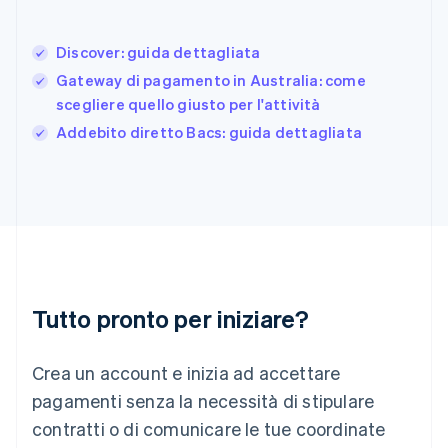
Giappone
日本語
English
Gibilterra
Discover: guida dettagliata
English
Gateway di pagamento in Australia: come
Grecia
scegliere quello giusto per l'attività
English
India
Addebito diretto Bacs: guida dettagliata
English
Irlanda
English
Italia
Italiano
English
Lettonia
English
Liechtenstein
Deutsch
English
Tutto pronto per iniziare?
Lituania
English
Crea un account e inizia ad accettare
Lussemburgo
Français
Deutsch
English
pagamenti senza la necessità di stipulare
Malaysia
contratti o di comunicare le tue coordinate
English
简体中文