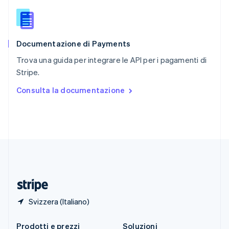
Singapore
English
简体中文
Slovacchia
English
Documentazione di Payments
Slovenia
English
Italiano
Trova una guida per integrare le API per i pagamenti di
Spagna
Stripe.
Español
English
Stati Uniti
Consulta la documentazione
English
Español
简体中文
Svezia
Svenska
English
Svizzera
Deutsch
Français
Italiano
English
Thailandia
ไทย
English
Ungheria
English
Svizzera (Italiano)
Prodotti e prezzi
Soluzioni