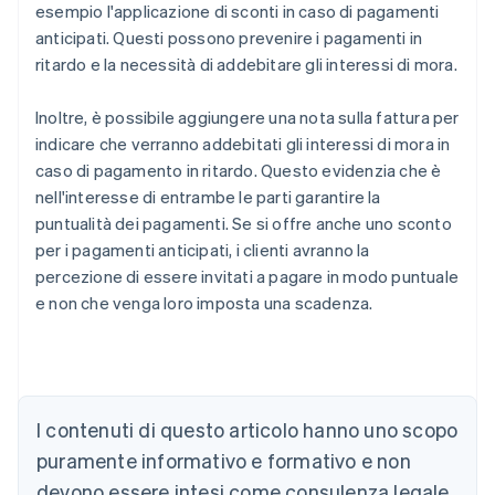
esempio l'applicazione di sconti in caso di pagamenti
anticipati. Questi possono prevenire i pagamenti in
ritardo e la necessità di addebitare gli interessi di mora.
Inoltre, è possibile aggiungere una nota sulla fattura per
indicare che verranno addebitati gli interessi di mora in
caso di pagamento in ritardo. Questo evidenzia che è
nell'interesse di entrambe le parti garantire la
puntualità dei pagamenti. Se si offre anche uno sconto
per i pagamenti anticipati, i clienti avranno la
percezione di essere invitati a pagare in modo puntuale
e non che venga loro imposta una scadenza.
Australia
English
Austria
Deutsch
English
Belgio
I contenuti di questo articolo hanno uno scopo
Nederlands
Français
Deutsch
English
Brasile
puramente informativo e formativo e non
Português
English
devono essere intesi come consulenza legale