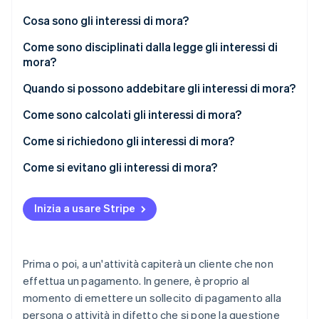
Radar
Cosa sono gli interessi di mora?
Prevenzione delle frodi
Ecosistema
Come sono disciplinati dalla legge gli interessi di
Atlas
mora?
Costituzione di start-up
Partner
Stripe App Marketplace
Climate
Quando si possono addebitare gli interessi di mora?
Rimozione del carbonio
Come sono calcolati gli interessi di mora?
Identity
Verifica online dell'identità
Calcolo di esempio per i clienti B2C
Come si richiedono gli interessi di mora?
Calcolo di esempio per i clienti B2B
Come si evitano gli interessi di mora?
Come proteggersi dai mancati pagamenti ed
evitare di dover addebitare gli interessi di mora
Inizia a usare Stripe
Stripe Sessions 2026
Scopri come Stripe sta costruendo l'infrastruttura economi
Guarda ora
Prima o poi, a un'attività capiterà un cliente che non
effettua un pagamento. In genere, è proprio al
momento di emettere un sollecito di pagamento alla
persona o attività in difetto che si pone la questione