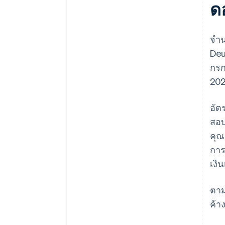
ด
จํา
Deu
กรก
202
อัต
สอบ
คุณ
การ
เงิน
ตาม
ค้าง