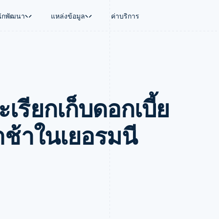
นักพัฒนา
แหล่งข้อมูล
ค่าบริการ
ใช้งาน
นุน
คู่มือ
ตามอุตสาหกรรม
บริษัท
การจัดการเงิน
แพลตฟอร์มและ
บใช้เอเจนต์
นับสนุน
รับการชำระเงินออนไลน์
บริษัท AI
แผนงานผลิตภัณฑ์
Global Payouts
Connect
์ซ
ารสนับสนุนที่ได้รับการจัดการ
ติดตั้งใช้งานการชำระเงินสำเร็จรูป
แวดวงครีเอเตอร์
การประชุมประจำปีแบบเซสชั
วงหน้า
เบิกจ่ายให้กับบุคคลที่สาม
การชำระเงินส
งการเงินที่ผสานรวมในตัว
ฉพาะทาง
สร้างแพลตฟอร์มหรือมาร์เก็ตเพลส
เกม
ตำแหน่งงาน
รียกเก็บดอกเบี้ย
อัตโนมัติด้านการเงิน
จัดการการชำระเงินตามรอบบิล
การบริการ การเดินทาง และส
ห้องข่าว
การใช้งาน
วโลก
เสนอการเรียกเก็บเงินตามการใช้งาน
Stripe Press
บิล
เงินในแอป
ออกบัตรที่มีสเตเบิลคอยน์รองรับอยู่
ประกันภัย
งินตามรอบ
เพลส
จัดเตรียมและจัดการบริการด้วยเอเจนต์
สื่อและความบันเทิง
่าช้าในเยอรมนี
รเงิน
องค์กรไม่แสวงผลกำไร
ร์ม
บริการเฉพาะทาง
บแผนล่วง
ภาครัฐ
ธุรกิจค้าปลีก
VAT
on
การทำบัญชี