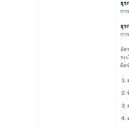
ธุร
การ
ธุร
การ
อัต
ระเ
ผิด