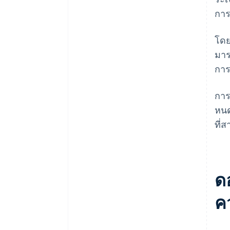
การ
โดย
มาร
การ
การ
หนด
ที่
ด
ค