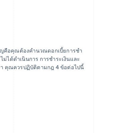
ําคัญคือคุณต้องคํานวณดอกเบี้ยการชํา
ระไม่ได้ดําเนินการ การชําระเงินและ
าช้า คุณควรปฏิบัติตามกฎ 4 ข้อต่อไปนี้