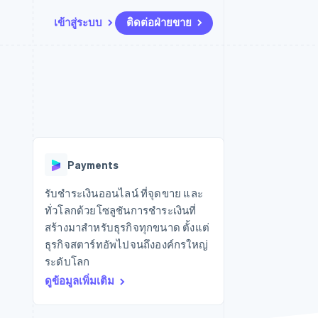
เข้าสู่ระบบ
ติดต่อฝ่ายขาย
แหล่งข้อมูล
ระบบนิเวศ
การติดต่อ
มาร์เก็ตเพลส
เพิ่มเติม
การเชื่อมต่อการทำงานแอป
พาร์ทเนอร์
ติดต่อฝ่ายขาย
Product roadmap
น
ตัวอย่างโค้ด
Stripe App Marketplace
สมัครเป็นพาร์ทเนอร์
ดูสิ่งที่กำลังจะมาถึง
ำหรับแพลตฟอร์ม
บล็อกของนักพัฒนา
ันทนาการ
สถานะ API
Radar
การป้องกันการฉ้อโกง
Payments
Atlas
การก่อตั้งบริษัทสตาร์ทอัพ
รับชำระเงินออนไลน์ ที่จุดขาย และ
ทั่วโลกด้วยโซลูชันการชำระเงินที่
Climate
การขจัดคาร์บอน
สร้างมาสำหรับธุรกิจทุกขนาด ตั้งแต่
ธุรกิจสตาร์ทอัพไปจนถึงองค์กรใหญ่
ระดับโลก
ดูข้อมูลเพิ่มเติม