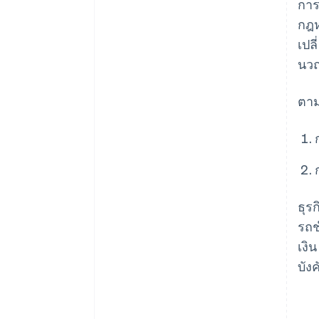
การ
กฎห
เปล
นวณ
ตาม
ธุร
รถช
เงิ
บังค