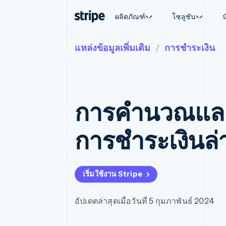
ผลิตภัณฑ์
โซลูชัน
แหล่งข้อมูลเพิ่มเติม
การชำระเงิน
ตามขั้น
เอกสารประกอบ
เรียนรู้
ตามกรณี
การสนับส
การชำระเงิน
รายรับ
องค์กร
Stripe Docs
บล็อก
การค้าแบ
รับการส
Payments
Billing
ธุรกิจสตาร์ทอัพ
ข้อมูลอ้างอิงเกี่ยวกับ API
เรื่องราวจากลูกค้า
อีคอมเมิร
แพ็กเกจก
การชำระเงินออนไลน์
รายรับตามแบบแผนล่
ไลบรารีและ SDK
คู่มือ
บริการทา
บริการเ
Payment links
Metronome
Stripe Apps
การคํานวณและเ
การทำงาน
การชำระเงินแบบไม่ต้องเขียน
การเรียกเก็บเงินตาม
ธุรกิจทั่
โค้ด
การชำระเงินตามรอบ
การชำระ
การจัดการการชำระเ
Checkout
มาร์เก็ต
การชําระเงินล
UI การชำระเงินสำเร็จรูป
บิล
การจัดกา
Elements
Invoicing
แพลตฟอ
องค์ประกอบ UI ที่ยืดหยุ่น
ครั้งเดียวหรือตามแบ
SaaS
วิธีการชำระเงิน
หน้า
เข้าถึงได้มากกว่า 125 รายการ
Tax
เริ่มใช้งาน Stripe
Authorization Boost
คิดภาษีการขายและ 
ยกระดับการยอมรับการชำระเงิน
อัตโนมัติ
Link
Revenue Recogniti
อัปเดตล่าสุดเมื่อวันที่ 5 กุมภาพันธ์ 2024
การชำระเงินที่รวดเร็วขึ้น
ระบบอัตโนมัติสำหรับ
Stripe Sigma