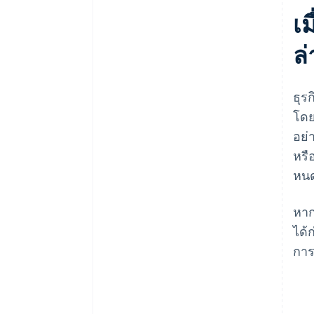
เม
ล่
ธุร
โดย
อย่
หรื
หนด
หาก
ได้
การ