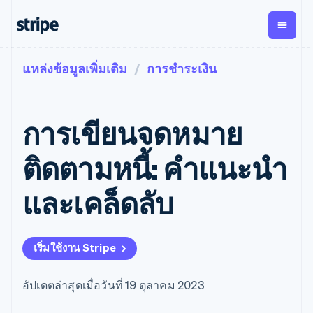
แหล่งข้อมูลเพิ่มเติม
การชำระเงิน
ตามขั้น
เอกสารประกอบ
เรียนรู้
การชำระเงิน
รายรับ
การ
แพลตฟอ
จัดการ
และ
องค์กร
Stripe Docs
บล็อก
เงิน
มาร์เก็ต
Payments
Billing
ธุรกิจสตาร์ทอัพ
ข้อมูลอ้างอิงเกี่ยวกับ API
เรื่องราวจากลูกค้า
การเขียนจดหมาย
การชำระเงิน
รายรับตาม
เพลส
ไลบรารีและ SDK
คู่มือ
ออนไลน์
แบบแผนล่วง
Stripe Apps
Global
Payment links
หน้า
Metronome
Payouts
Conne
ติดตามหนี้: คําแนะนํา
การชำร
ตามกรณีใช้งาน
การชำระเงิน
การเรียกเก็บ
เบิกจ่าย
เงินสำห
การสนับสนุน
แบบไม่ต้อง
เงินตามการ
ให้กับ
และเคล็ดลับ
แพลตฟอ
คู่มือ
การค้าแบบใช้เอเจนต์
เขียนโค้ด
Checkout
ใช้งาน
การชำระเงิน
บุคคลที่
อีคอมเมิร์ซ
รับการสนับสนุน
UI การชำระ
ตามรอบบิล
สาม
บริการทางการเงินที่ผสาน
รับการชำระเงินออนไลน์
แพ็กเกจการสนับสนุนที่ได้
การจัดการ
เงินสำเร็จรูป
รวมในตัว
ติดตั้งใช้งานการชำระเงิน
รับการจัดการ
การชำระเงิน
Elements
เริ่มใช้งาน Stripe
การทำงานอัตโนมัติด้าน
สำเร็จรูป
บริการเฉพาะทาง
องค์ประกอบ UI
ตามรอบบิล
Invoicing
การเงิน
สร้างแพลตฟอร์มหรือ
ครั้งเดียวหรือ
ที่ยืดหยุ่น
ธุรกิจทั่วโลก
มาร์เก็ตเพลส
ตามแบบแผน
วิธีการชำระ
อัปเดตล่าสุดเมื่อวันที่ 19 ตุลาคม 2023
การชำระเงินในแอป
จัดการการชำระเงินตาม
เงิน
ล่วงหน้า
Tax
มาร์เก็ตเพลส
รอบบิล
เข้าถึงได้
คิดภาษีการ
บริษัท
การจัดการเงิน
เสนอการเรียกเก็บเงินตาม