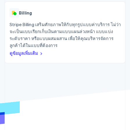
มากกว่า 125
ขายและ VAT
แพลตฟอร์ม
การใช้งาน
รายการ
Authorization
อัตโนมัติ
Revenue
แผนงานผลิตภัณฑ์
SaaS
ออกบัตรที่มีสเตเบิลคอยน์
Boost
Recognition
Billing
การประชุมประจำปีแบบ
รองรับอยู่
ยกระดับการ
เซสชัน
จัดเตรียมและจัดการ
ระบบ
ยอมรับการ
Stripe Billing เสริมศักยภาพให้กับทุกรูปแบบค่าบริการ ไม่ว่า
ตำแหน่งงาน
บริการด้วยเอเจนต์
อัตโนมัติ
ชำระเงิน
Link
ห้องข่าว
จะเป็นแบบเรียกเก็บเงินตามแบบแผนล่วงหน้า แบบแบ่ง
ตามอุตสาหกรรม
การชำระเงินที่
สำหรับการ
Stripe
Stripe Press
ระดับราคา หรือแบบผสมผสาน เพื่อให้คุณบริหารจัดการ
Sigma
รวดเร็วขึ้น
ทำบัญชี
รายงานที่
ลูกค้าได้ในแบบที่ต้องการ
บริษัท AI
แหล่งข้อมูล
ออกแบบเอง
แวดวงครีเอเตอร์
ดูข้อมูลเพิ่มเติม
Data
เกม
การติดต่อ
Pipeline
การบริการ การเดินทาง
การเชื่อมต่อการทำงาน
การซิงค์
และสันทนาการ
แอป
ติดต่อฝ่ายขาย
ข้อมูล
ประกันภัย
ตัวอย่างโค้ด
สมัครเป็นพาร์ทเนอร์
สื่อและความบันเทิง
บล็อกของนักพัฒนา
องค์กรไม่แสวงผลกำไร
สถานะ API
บริการเฉพาะทาง
ภาครัฐ
เพิ่มเติม
ธุรกิจค้าปลีก
Product roadmap
ดูสิ่งที่กำลังจะมาถึง
Radar
ระบบนิเวศ
การป้องกันการฉ้อโกง
Atlas