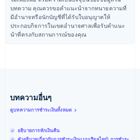
English
บทความ คุณควรขอคําแนะนําจากทนายความที่
ไทย
ไทย
English
มีอํานาจหรือนักบัญชีที่ได้รับใบอนุญาตให้
นอร์เวย์
ประกอบกิจการในเขตอํานาจศาลเพื่อรับคําแนะ
English
นิวซีแลนด์
นําที่ตรงกับสถานการณ์ของคุณ
English
เนเธอร์แลนด์
Nederlands
English
บราซิล
Português
English
บัลแกเรีย
English
เบลเยียม
Nederlands
Français
Deutsch
English
บทความอื่นๆ
โปรตุเกส
Português
English
ดูบทความการชำระเงินทั้งหมด
โปแลนด์
English
ฝรั่งเศส
Français
English
อธิบายการหักเงินคืน
ฟินแลนด์
คำอธิบายเกี่ยวกับการชําระเงินแบบเรียลไทม์: การชำระ