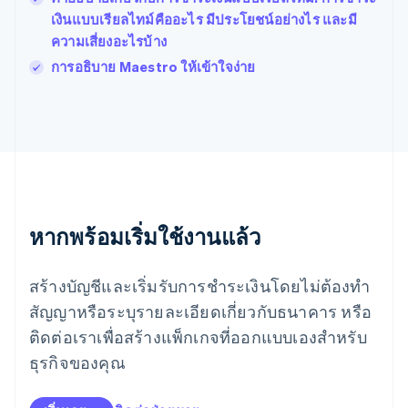
English
Svenska
เงินแบบเรียลไทม์คืออะไร มีประโยชน์อย่างไร และมี
มอลตา
ความเสี่ยงอะไรบ้าง
English
มาเลเซีย
การอธิบาย Maestro ให้เข้าใจง่าย
English
简体中文
เม็กซิโก
Español
English
ยิบรอลตาร์
English
เยอรมนี
Deutsch
English
โรมาเนีย
หากพร้อมเริ่มใช้งานแล้ว
English
ลักเซมเบิร์ก
Français
Deutsch
English
สร้างบัญชีและเริ่มรับการชำระเงินโดยไม่ต้องทำ
ลัตเวีย
English
สัญญาหรือระบุรายละเอียดเกี่ยวกับธนาคาร หรือ
ลิกเตนสไตน์
ติดต่อเราเพื่อสร้างแพ็กเกจที่ออกแบบเองสำหรับ
Deutsch
English
ลิทัวเนีย
ธุรกิจของคุณ
English
สเปน