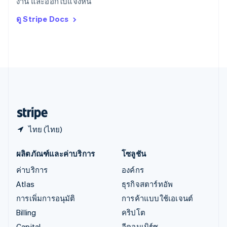
งาน และออกใบแจ้งหนี้
Deutsch
English
อิตาลี
ดู Stripe Docs
Italiano
English
อินเดีย
English
เอสโตเนีย
English
ไอร์แลนด์
English
ฮังการี
English
ไทย (ไทย)
ผลิตภัณฑ์และค่าบริการ
โซลูชัน
ค่าบริการ
องค์กร
Atlas
ธุรกิจสตาร์ทอัพ
การเพิ่มการอนุมัติ
การค้าแบบใช้เอเจนต์
Billing
คริปโต
Capital
อีคอมเมิร์ซ