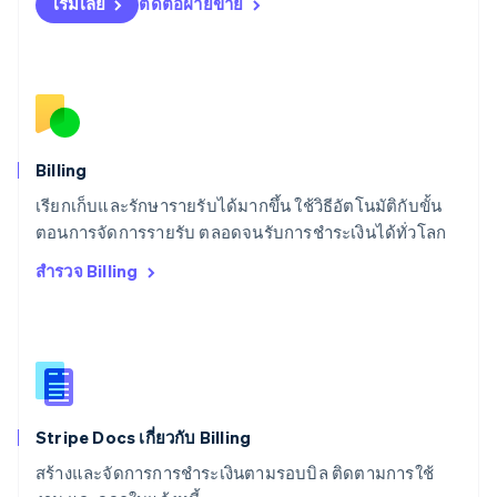
เริ่มเลย
ติดต่อฝ่ายขาย
Español
English
สโลวาเกีย
English
สโลวีเนีย
English
Italiano
สวิตเซอร์แลนด์
Deutsch
Français
Italiano
English
สวีเดน
Billing
Svenska
English
เรียกเก็บและรักษารายรับได้มากขึ้น ใช้วิธีอัตโนมัติกับขั้น
สหรัฐอเมริกา
English
Español
简体中文
ตอนการจัดการรายรับ ตลอดจนรับการชำระเงินได้ทั่วโลก
สหรัฐอาหรับเอมิเรตส์
สำรวจ Billing
English
สหราชอาณาจักร
English
สาธารณรัฐเช็ก
English
สิงคโปร์
English
简体中文
Stripe Docs เกี่ยวกับ Billing
ออสเตรเลีย
English
สร้างและจัดการการชำระเงินตามรอบบิล ติดตามการใช้
ออสเตรีย