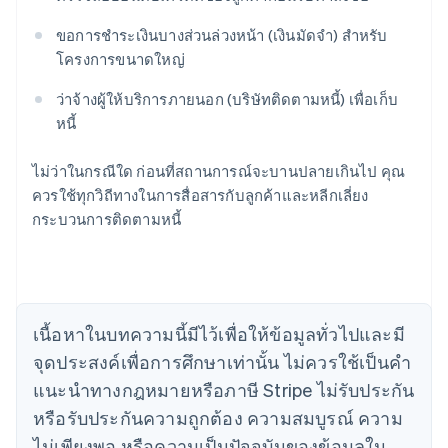
ขอการชำระเงินบางส่วนล่วงหน้า (เงินมัดจำ) สําหรับ
โครงการขนาดใหญ่
ว่าจ้างผู้ให้บริการภายนอก (บริษัทติดตามหนี้) เพื่อเก็บ
หนี้
กรีซ
ไม่ว่าในกรณีใด ก่อนที่สถานการณ์จะบานปลายเกินไป คุณ
English
เขตบริหารพิเศษฮ่องกง ประเทศจีน
ควรใช้ทุกวิถีทางในการสื่อสารกับลูกค้าและหลีกเลี่ยง
English
简体中文
กระบวนการติดตามหนี้
แคนาดา
English
Français
โครเอเชีย
English
Italiano
จีนแผ่นดินใหญ่
เนื้อหาในบทความนี้มีไว้เพื่อให้ข้อมูลทั่วไปและมี
简体中文
English
ไซปรัส
จุดประสงค์เพื่อการศึกษาเท่านั้น ไม่ควรใช้เป็นคํา
English
แนะนําทางกฎหมายหรือภาษี Stripe ไม่รับประกัน
ญี่ปุ่น
หรือรับประกันความถูกต้อง ความสมบูรณ์ ความ
日本語
English
เดนมาร์ก
ไม่เพียงพอ หรือความเป็นปัจจุบันของข้อมูลใน