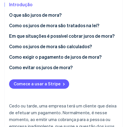
Introdução
Ecossistema
O que são juros de mora?
Como os juros de mora são tratados na lei?
Stripe Sessions 2026
Parceiros
Stripe App Marketplace
Veja como a Stripe está construindo a infraestrutura econô
Em que situações é possível cobrar juros de mora?
Assista agora
Como os juros de mora são calculados?
Exemplo para clientes B2C
Como exigir o pagamento de juros de mora?
Exemplo para clientes B2B
Como evitar os juros de mora?
Como se prevenir contra atrasos e evitar a cobrança
de juros de mora
Comece a usar a Stripe
Cedo ou tarde, uma empresa terá um cliente que deixa
de efetuar um pagamento. Normalmente, é nesse
momento, ao emitir uma cobrança para a pessoa ou
empresa inadimplente, que surge a questão dos juros