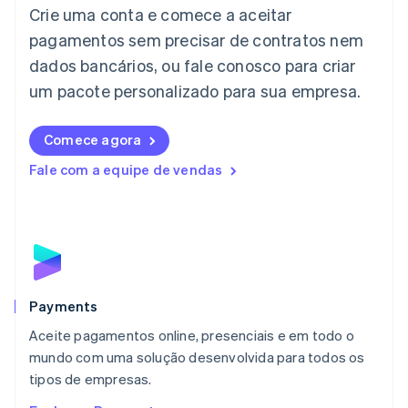
Crie uma conta e comece a aceitar
Italiano
English
Japão
pagamentos sem precisar de contratos nem
日本語
English
dados bancários, ou fale conosco para criar
Letônia
English
um pacote personalizado para sua empresa.
Liechtenstein
Deutsch
English
Comece agora
Lituânia
English
Fale com a equipe de vendas
Luxemburgo
Français
Deutsch
English
Malásia
English
简体中文
Malta
English
México
Español
English
Payments
Noruega
Aceite pagamentos online, presenciais e em todo o
English
mundo com uma solução desenvolvida para todos os
Nova Zelândia
English
tipos de empresas.
Países Baixos