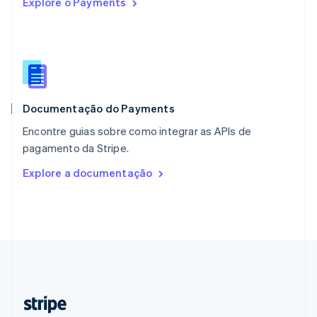
Explore o Payments
Nederlands
English
Polônia
English
Portugal
Português
English
RAE de Hong Kong, China
English
简体中文
Documentação do Payments
Reino Unido
English
Encontre guias sobre como integrar as APIs de
República Tcheca
pagamento da Stripe.
English
Romênia
Explore a documentação
English
Singapura
English
简体中文
Suécia
Svenska
English
Suíça
Deutsch
Français
Italiano
English
Tailândia
ไทย
English