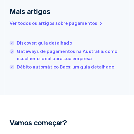
English
Italiano
Mais artigos
Espanha
Español
English
Estados Unidos
Ver todos os artigos sobre pagamentos
English
Español
简体中文
Estônia
English
Discover: guia detalhado
Finlândia
Gateways de pagamentos na Austrália: como
English
Svenska
França
escolher o ideal para sua empresa
Français
English
Débito automático Bacs: um guia detalhado
Gibraltar
English
Grécia
English
Hungria
English
Índia
English
Irlanda
Vamos começar?
English
Itália