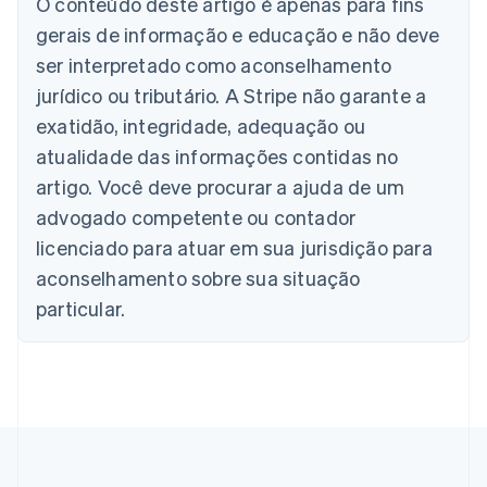
O conteúdo deste artigo é apenas para fins
Deutsch
English
gerais de informação e educação e não deve
Bélgica
Nederlands
Français
Deutsch
English
ser interpretado como aconselhamento
Brasil
jurídico ou tributário. A Stripe não garante a
Português
English
Bulgária
exatidão, integridade, adequação ou
English
atualidade das informações contidas no
Canadá
artigo. Você deve procurar a ajuda de um
English
Français
China continental
advogado competente ou contador
简体中文
English
licenciado para atuar em sua jurisdição para
Chipre
aconselhamento sobre sua situação
English
Croácia
particular.
English
Italiano
Dinamarca
English
Emirados Árabes Unidos
English
Eslováquia
English
Eslovênia