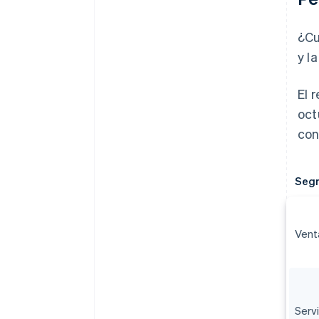
¿Cu
y l
El 
oct
con
Segm
Vent
Serv