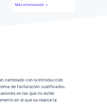
Más información
Stripe Sessions 2026
Descubre cómo Stripe
está construyendo la
infraestructura
económica para la IA.
Ver ahora
an cambiado con la introducción
ema de facturación cualificado»,
asiones en las que no estés
ento en el que se realice la