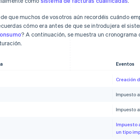
cialmente como
sistema de facturas cualificadas
.
de que muchos de vosotros aún recordéis cuándo empe
cuerdas cómo era antes de que se introdujera el siste
consumo
? A continuación, se muestra un cronograma d
turación.
ha
Eventos
Creación d
Impuesto a
4
Impuesto a
Impuesto a
un tipo im