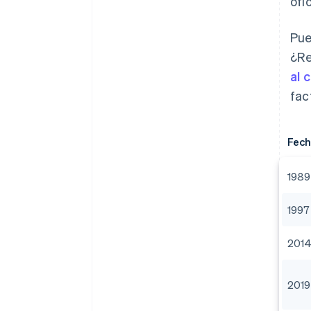
ofi
Pue
¿Re
al 
fac
Fec
1989
1997
201
2019