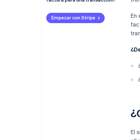
Periodo de emisión de la
En 
factura
Empezar con Stripe
fac
Transición de los sistemas de
tra
facturación
Periodo de transición
¿De
¿
El 