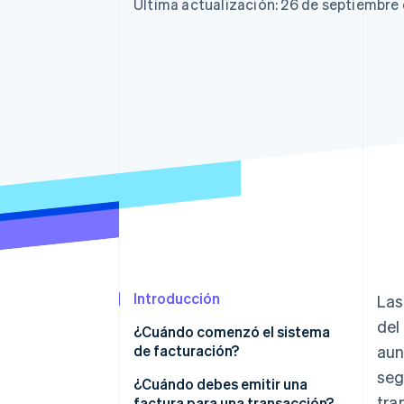
Authorization Boost
Data Pipeline
Última actualización: 26 de septiembre
Optimizaciones de aceptación
Sincronización de d
Link
Proceso de compra acelerado
Financial Connections
Datos de ctas. financieras
vinculadas
Introducción
Las
del
¿Cuándo comenzó el sistema
de facturación?
aun
seg
¿Cuándo debes emitir una
tra
factura para una transacción?