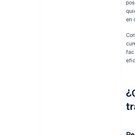
pos
qui
en 
Co
cum
fac
efi
¿
t
Pe