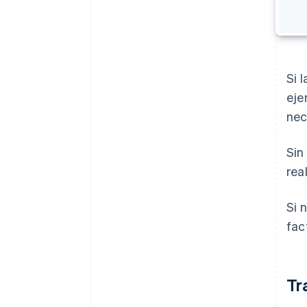
Si 
eje
nec
Sin
rea
Si 
fac
Tr