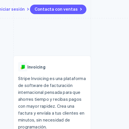
niciar sesión
Contacta con ventas
Recursos
Ecosystem
Contacto
 marketplaces
Más
Integraciones de aplicaciones
Socios
Contacta con ventas
Product roadmap
ento
Muestras de código
Stripe App Marketplace
Conviértete en socio
Descubre lo que viene
ataformas
Blog de desarrolladores
 platforms
Estado de la API
Radar
ncieros
Prevención de fraude
Invoicing
Atlas
s y virtuales
Constitución de una startup
ro
Stripe Invoicing es una plataforma
es
de software de facturación
Climate
Eliminación de dióxido de
internacional pensada para que
carbono
ahorres tiempo y recibas pagos
Identity
con mayor rapidez. Crea una
Verificación de identidad en
factura y envíala a tus clientes en
línea
minutos, sin necesidad de
programación.