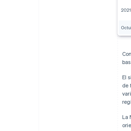
2021
Octu
Com
bas
El 
de 
var
reg
La 
ori