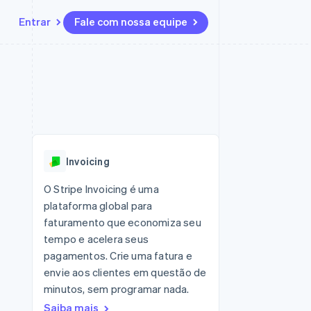
Entrar
Fale com nossa equipe
Recursos
Ecossistema
Contato
 marketplaces
Mais
Integrações de aplicativos
Parceiros
Fale com a equipe de vendas
Product roadmap
sões
Exemplos de códigos
Stripe App Marketplace
Seja um parceiro
Veja o que está chegando
ara plataformas
Blog de desenvolvedores
zer
Status da API
Radar
Prevenção de fraudes
Invoicing
Atlas
ativos
Incorporação de startups
O Stripe Invoicing é uma
plataforma global para
Climate
Remoção de carbono
faturamento que economiza seu
tempo e acelera seus
pagamentos. Crie uma fatura e
envie aos clientes em questão de
minutos, sem programar nada.
Saiba mais