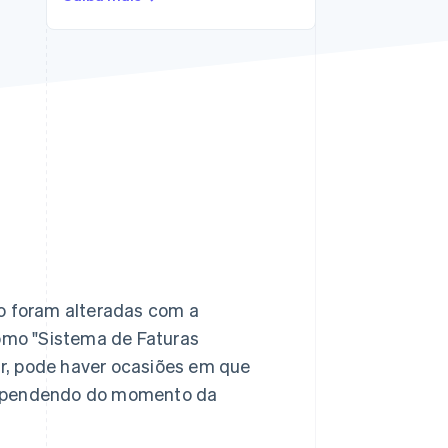
Stripe Sessions 2026
Veja como a Stripe está
construindo a
infraestrutura
econômica da IA.
Assista agora
mo foram alteradas com a
mo "Sistema de Faturas
r, pode haver ocasiões em que
 dependendo do momento da