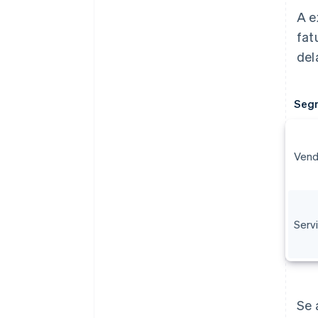
A e
fat
del
Segm
Vend
Serv
Se 