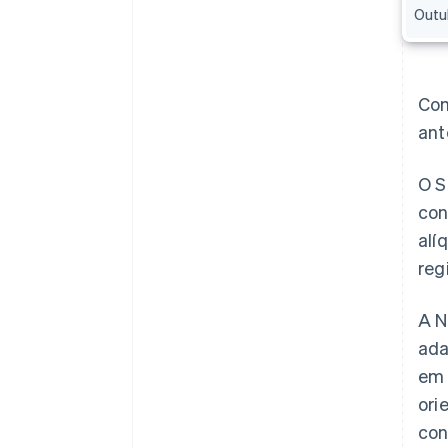
Outu
Com
ant
O S
con
alí
reg
A N
ada
em 
ori
con