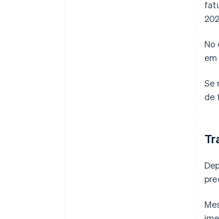
fat
202
No 
em 
Se 
de 
Tr
Dep
pre
Mes
ime