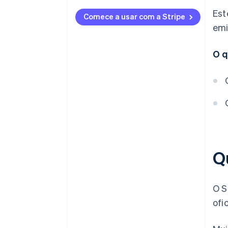
Período de emissão da fatura
Est
Comece a usar com a Stripe
Transição de sistemas de
emi
faturas
O q
Período de transição
Q
O S
ofi