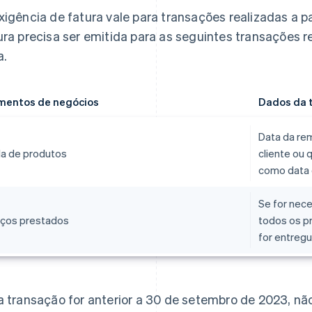
xigência de fatura vale para transações realizadas a pa
ura precisa ser emitida para as seguintes transações r
a.
entos de negócios
Dados da 
Data da re
a de produtos
cliente ou 
como data 
Se for nece
iços prestados
todos os p
for entregu
a transação for anterior a 30 de setembro de 2023, nã