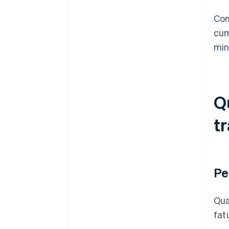
Co
cum
min
Q
t
Pe
Qua
fat