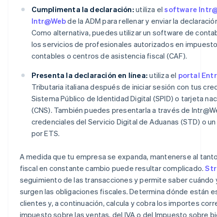
Cumplimenta la declaración:
utiliza el
software Int
Intr@Web
de la ADM para rellenar y enviar la declaración
Como alternativa, puedes utilizar un software de conta
los servicios de profesionales autorizados en impuesto
contables o centros de asistencia fiscal (CAF).
Presenta la declaración en línea:
utiliza el
portal Ent
Tributaria italiana después de iniciar sesión con tus cre
Sistema Público de Identidad Digital (SPID) o tarjeta nac
(CNS). También puedes presentarla a través de Intr@We
credenciales del Servicio Digital de Aduanas (STD) o u
por ETS.
A medida que tu empresa se expanda, mantenerse al tanto
fiscal en constante cambio puede resultar complicado.
Str
seguimiento de las transacciones y permite saber cuándo 
surgen las obligaciones fiscales. Determina dónde están e
clientes y, a continuación, calcula y cobra los importes cor
impuesto sobre las ventas, del IVA o del Impuesto sobre bi