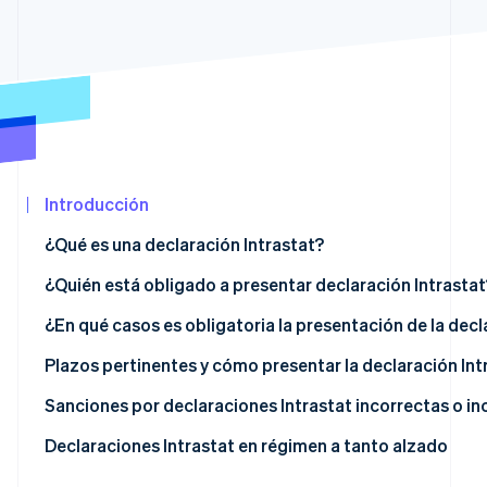
Sector público
Radar
Comercio minorista
Prevención de fraude
Atlas
Constitución de una startup
Ecosystem
Climate
Eliminación de dióxido de carbono
Socios
Stripe App
Identity
Marketplace
Introducción
Verificación de identidad en línea
¿Qué es una declaración Intrastat?
¿Cuál es el objetivo del sistema Intrastat?
¿Quién está obligado a presentar declaración Intrastat
Tipos de declaraciones Intrastat
Transacciones exentas de Intrastat
¿En qué casos es obligatoria la presentación de la decl
Stripe Sessions 2026
Descubre cómo Stripe está construyendo la infraestruct
¿Quién está exento de presentación de Intrastat?
Plazos pertinentes y cómo presentar la declaración Int
para la IA.
Ver ahora
¿Cuáles son los plazos de presentación de las declarac
Sanciones por declaraciones Intrastat incorrectas o i
Cumplimentación y presentación de la declaración Intr
Declaraciones Intrastat en régimen a tanto alzado
Ventas intracomunitarias de servicios