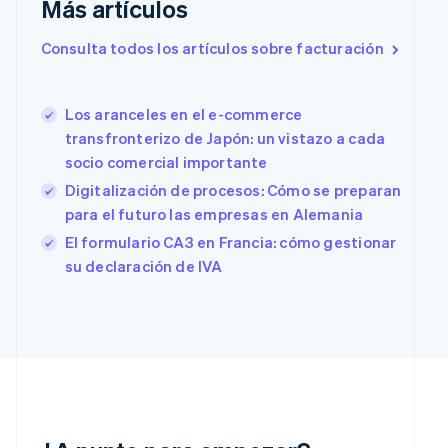
Más artículos
Croacia
English
Italiano
Consulta todos los artículos sobre facturación
Dinamarca
English
Emiratos Árabes Unidos
Los aranceles en el e-commerce
English
transfronterizo de Japón: un vistazo a cada
Eslovaquia
socio comercial importante
English
Eslovenia
Digitalización de procesos: Cómo se preparan
English
Italiano
para el futuro las empresas en Alemania
España
El formulario CA3 en Francia: cómo gestionar
Español
English
Estados Unidos
su declaración de IVA
English
Español
简体中文
Estonia
English
Finlandia
English
Svenska
Francia
Français
English
Gibraltar
English