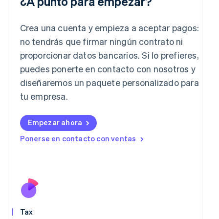
¿A punto para empezar?
Grecia
English
Crea una cuenta y empieza a aceptar pagos:
Hungría
English
no tendrás que firmar ningún contrato ni
India
proporcionar datos bancarios. Si lo prefieres,
English
Irlanda
puedes ponerte en contacto con nosotros y
English
diseñaremos un paquete personalizado para
Italia
tu empresa.
Italiano
English
Japón
日本語
English
Empezar ahora
Letonia
Ponerse en contacto con ventas
English
Liechtenstein
Deutsch
English
Lituania
English
Luxemburgo
Français
Deutsch
English
Malasia
Tax
English
简体中文