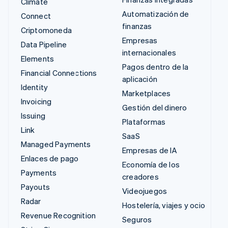
Climate
Automatización de
Connect
finanzas
Criptomoneda
Empresas
Data Pipeline
internacionales
Elements
Pagos dentro de la
Financial Connections
aplicación
Identity
Marketplaces
Invoicing
Gestión del dinero
Issuing
Plataformas
Link
SaaS
Managed Payments
Empresas de IA
Enlaces de pago
Economía de los
Payments
creadores
Payouts
Videojuegos
Radar
Hostelería, viajes y ocio
Revenue Recognition
Seguros