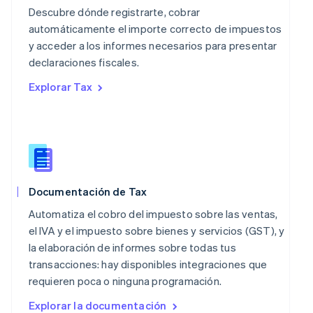
Malta
Descubre dónde registrarte, cobrar
English
automáticamente el importe correcto de impuestos
México
y acceder a los informes necesarios para presentar
Español
English
declaraciones fiscales.
Noruega
English
Explorar Tax
Nueva Zelanda
English
Países Bajos
Nederlands
English
Polonia
English
Portugal
Documentación de Tax
Português
English
RAE de Hong Kong, China
Automatiza el cobro del impuesto sobre las ventas,
English
简体中文
el IVA y el impuesto sobre bienes y servicios (GST), y
Reino Unido
la elaboración de informes sobre todas tus
English
transacciones: hay disponibles integraciones que
República Checa
requieren poca o ninguna programación.
English
Rumanía
Explorar la documentación
English