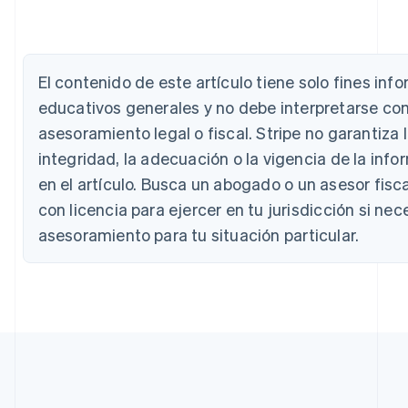
El contenido de este artículo tiene solo fines inf
Alemania
educativos generales y no debe interpretarse c
Deutsch
English
Australia
asesoramiento legal o fiscal. Stripe no garantiza l
English
integridad, la adecuación o la vigencia de la info
Austria
en el artículo. Busca un abogado o un asesor fisca
Deutsch
English
Bélgica
con licencia para ejercer en tu jurisdicción si nec
Nederlands
Français
Deutsch
English
asesoramiento para tu situación particular.
Brasil
Português
English
Bulgaria
English
Canadá
English
Français
China continental
简体中文
English
Chipre
English