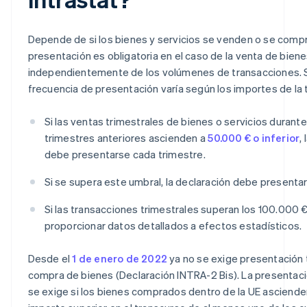
Depende de si los bienes y servicios se venden o se compr
presentación es obligatoria en el caso de la venta de bienes
independientemente de los volúmenes de transacciones. S
frecuencia de presentación varía según los importes de la 
Si las ventas trimestrales de bienes o servicios durante
trimestres anteriores ascienden a
50.000 € o inferior
,
debe presentarse cada trimestre.
Si se supera este umbral, la declaración debe presenta
Si las transacciones trimestrales superan los 100.000 €
proporcionar datos detallados a efectos estadísticos.
Desde el
1 de enero de 2022
ya no se exige presentación t
compra de bienes (Declaración INTRA-2 Bis). La presentac
se exige si los bienes comprados dentro de la UE asciend