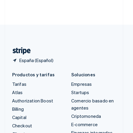
Singapur
English
简体中文
Suecia
Svenska
English
Suiza
Deutsch
Français
Italiano
English
Tailandia
ไทย
English
España (Español)
Productos y tarifas
Soluciones
Tarifas
Empresas
Atlas
Startups
Authorization Boost
Comercio basado en
agentes
Billing
Criptomoneda
Capital
E-commerce
Checkout
Finanzas integradas