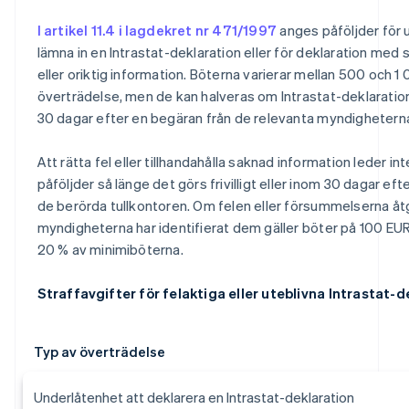
I artikel 11.4 i lagdekret nr 471/1997
anges påföljder för 
lämna in en Intrastat-deklaration eller för deklaration med 
eller oriktig information. Böterna varierar mellan 500 och 1
överträdelse, men de kan halveras om Intrastat-deklaratio
30 dagar efter en begäran från de relevanta myndighetern
Att rätta fel eller tillhandahålla saknad information leder inte
påföljder så länge det görs frivilligt eller inom 30 dagar ef
de berörda tullkontoren. Om felen eller försummelserna åt
myndigheterna har identifierat dem gäller böter på 100 EUR
20 % av minimiböterna.
Straffavgifter för felaktiga eller uteblivna Intrastat-d
Typ av överträdelse
Underlåtenhet att deklarera en Intrastat-deklaration