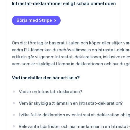
Ifyllande och deklaration av en Intrastat-deklaration
Intrastat-deklarationer enligt schablonmetoden
Försäljning av tjänster inom gemenskapen
Börja med Stripe
Köp av tjänster inom gemenskapen
Försäljning av varor inom gemenskapen
Om ditt företag är baserat i Italien och köper eller säljer varor
Köp av varor inom gemenskapen
andra EU-länder kan du behöva lämna in en Intrastat-deklara
artikeln går vi igenom Intrastat-deklarationer, inklusive rele
vem som är skyldig att lämna in deklarationen och hur du gör
Vad innehåller den här artikeln?
Vad är en Intrastat-deklaration?
Vem är skyldig att lämna in en Intrastat-deklaration?
I vilka fall är deklaration av en Intrastat-deklaration obli
Relevanta tidsfrister och hur man lämnar in en Intrastat