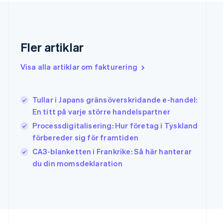
English
Grekland
English
Hongkong SAR, Kina
Fler artiklar
English
简体中文
Indien
Visa alla artiklar om fakturering
English
Irland
English
Tullar i Japans gränsöverskridande e-handel:
Italien
En titt på varje större handelspartner
Italiano
English
Japan
Processdigitalisering: Hur företag i Tyskland
日本語
English
förbereder sig för framtiden
Kanada
CA3-blanketten i Frankrike: Så här hanterar
English
Français
Kroatien
du din momsdeklaration
English
Italiano
Lettland
English
Liechtenstein
Deutsch
English
Litauen