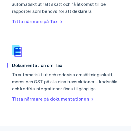
automatiskt ut rätt skatt och få åtkomst till de
Deutsch
Français
Italiano
English
Singapore
rapporter som behövs för att deklarera.
English
简体中文
Titta närmare på Tax
Slovakien
English
Slovenien
English
Italiano
Spanien
Español
English
Storbritannien
Dokumentation om Tax
English
Sverige
Ta automatiskt ut och redovisa omsättningsskatt,
Svenska
English
moms och GST på alla dina transaktioner – kodsnåla
Thailand
och kodfria integrationer finns tillgängliga.
ไทย
English
Tjeckien
Titta närmare på dokumentationen
English
Tyskland
Deutsch
English
Ungern
English
USA