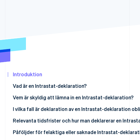
Identitetsverifiering online
Partner
Stripe App Marketplace
Stripe Sessions 2026
Se hur Stripe bygger den ekonomiska in
Titta nu
Introduktion
Vad är en Intrastat-deklaration?
Vad är syftet med Intrastat-systemet?
Vem är skyldig att lämna in en Intrastat-deklaration?
Typer av Intrastat-deklarationer
Transaktioner befriade från skatt inom staten
I vilka fall är deklaration av en Intrastat-deklaration ob
Vem är befriad från deklaration av Intrastat?
Relevanta tidsfrister och hur man deklarerar en Intrast
Vilka är tidsfristerna för deklaration av Intrastat-dekla
Påföljder för felaktiga eller saknade Intrastat-deklarat