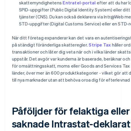
skattemyndighetens
Entratel-portal
efter att du har 
SPID-uppgifter (Public Digital Identity System) eller ditt 
tjänster (CNS). Du kan också deklarera via Intr@Web med
STD-uppgifter (Digital Customs Service) eller en STD-r
När ditt företag expanderar kan det vara en autentiseringsfr
på ständigt föränderliga skatteregler.
Stripe Tax
håller ord
transaktioner och låter dig veta när och i vilka länder skatt
uppstår. Det avgör var kunderna är baserade, beräknar och 
för omsättningsskatt, moms eller Goods and Services Tax 
länder, över mer än 600 produktkategorier - vilket gör att
till nya marknader utan att behöva oroa dig för efterlevnad
Påföljder för felaktiga eller
saknade Intrastat-deklarat