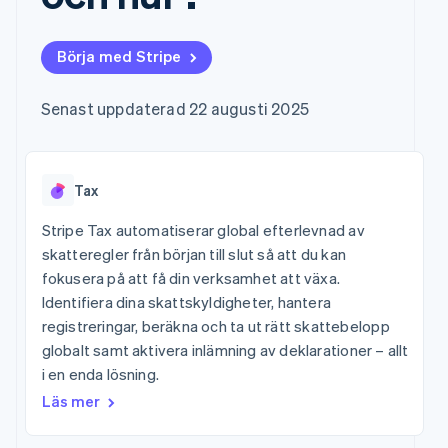
Godkännandeoptimeringar
Recognition
Företag
Plattformar
Hantera abonnemang
Link
Automatiserad
SaaS
Erbjud
Accelererad kassaprocess
redovisning
Produktplan
användningsbaserad
Börja med Stripe
Financial Connections
Stripe Sigma
Sessions årliga
fakturering
Länkade finanskontodata
Anpassade
konferens
Utfärda stablecoin-
rapporter
Karriärer
stödda kort
Senast uppdaterad 22 augusti 2025
Efter bransch
Data Pipeline
Nyhetsrum
Tillhandahåll och
Datasynkronisering
Stripe Press
hantera tjänster med
AI-företag
agenter
Kreatörsekonomi
Tax
Spel
Besöksnäring, resor
Kontakt
Mer
och fritid
Stripe Tax automatiserar global efterlevnad av
Product roadmap
Resurser
Försäkringsbolag
Kontakta säljteamet
skatteregler från början till slut så att du kan
Se vad som kommer härnäst
Media och
Bli partner
fokusera på att få din verksamhet att växa.
underhållning
Appintegrationer
Radar
Ideella organisationer
Kodexempel
Identifiera dina skattskyldigheter, hantera
Bedrägeribekämpning
Professionella tjänster
Utvecklarblogg
registreringar, beräkna och ta ut rätt skattebelopp
Offentlig sektor
API-status
Atlas
globalt samt aktivera inlämning av deklarationer – allt
Detaljhandel
Bolagsbildning för startups
i en enda lösning.
Climate
Läs mer
Koldioxidinfångning
Ecosystem
Identity