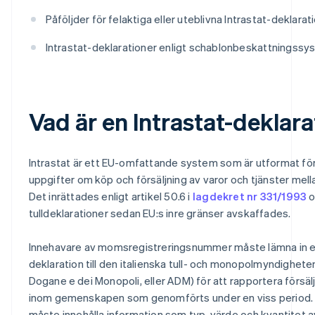
Påföljder för felaktiga eller uteblivna Intrastat-deklarat
Intrastat-deklarationer enligt schablonbeskattningss
Vad är en Intrastat-deklara
Intrastat är ett EU-omfattande system som är utformat för
uppgifter om köp och försäljning av varor och tjänster mell
Det inrättades enligt artikel 50.6 i
lagdekret nr 331/1993
o
tulldeklarationer sedan EU:s inre gränser avskaffades.
Innehavare av momsregistreringsnummer måste lämna in en
deklaration till den italienska tull- och monopolmyndighete
Dogane e dei Monopoli, eller ADM) för att rapportera försäl
inom gemenskapen som genomförts under en viss period. 
måste innehålla information som typ, värde och kvantitet 