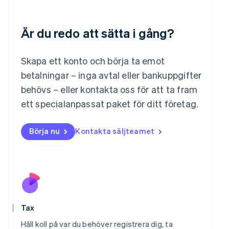
English
Luxemburg
Français
Deutsch
English
Är du redo att sätta i gång?
Malaysia
English
简体中文
Skapa ett konto och börja ta emot
Malta
betalningar – inga avtal eller bankuppgifter
English
Mexiko
behövs – eller kontakta oss för att ta fram
Español
English
ett specialanpassat paket för ditt företag.
Nederländerna
Nederlands
English
Norge
Börja nu
Kontakta säljteamet
English
Nya Zeeland
English
Polen
English
Portugal
Português
English
Rumänien
Tax
English
Håll koll på var du behöver registrera dig, ta
Schweiz