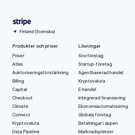
English
Español
简体中文
Österrike
Deutsch
English
Finland (Svenska)
Produkter och priser
Lösningar
Priser
Storföretag
Atlas
Startup-företag
Auktoriseringsförstärkning
Agentbaserad handel
Billing
Kryptovaluta
Capital
E-handel
Checkout
Integrerad finansiering
Climate
Ekonomiautomatisering
Connect
Globala företag
Kryptovaluta
Betalningar i appen
Data Pipeline
Marknadsplatser