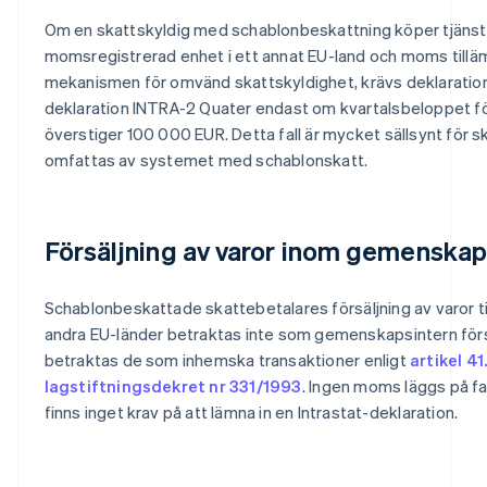
Om en skattskyldig med schablonbeskattning köper tjänst
momsregistrerad enhet i ett annat EU-land och moms tillämpa
mekanismen för omvänd skattskyldighet, krävs deklaration 
deklaration INTRA-2 Quater endast om kvartalsbeloppet fö
överstiger 100 000 EUR. Detta fall är mycket sällsynt för 
omfattas av systemet med schablonskatt.
Försäljning av varor inom gemenska
Schablonbeskattade skattebetalares försäljning av varor till
andra EU-länder betraktas inte som gemenskapsintern försäl
betraktas de som inhemska transaktioner enligt
artikel 41.
lagstiftningsdekret nr 331/1993
. Ingen moms läggs på f
finns inget krav på att lämna in en Intrastat-deklaration.