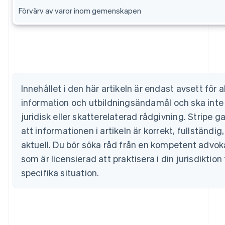
Australien
Förvärv av varor inom gemenskapen
English
Belgien
Nederlands
Français
Deutsch
English
Brasilien
Português
English
Bulgarien
English
Cypern
Innehållet i den här artikeln är endast avsett för 
English
information och utbildningsändamål och ska inte
Danmark
English
juridisk eller skatterelaterad rådgivning. Stripe g
Estland
att informationen i artikeln är korrekt, fullständig
English
Fastlandskina
aktuell. Du bör söka råd från en kompetent advokat
简体中文
English
som är licensierad att praktisera i din jurisdiktion
Finland
specifika situation.
English
Svenska
Frankrike
Français
English
Förenade Arabemiraten
English
Gibraltar