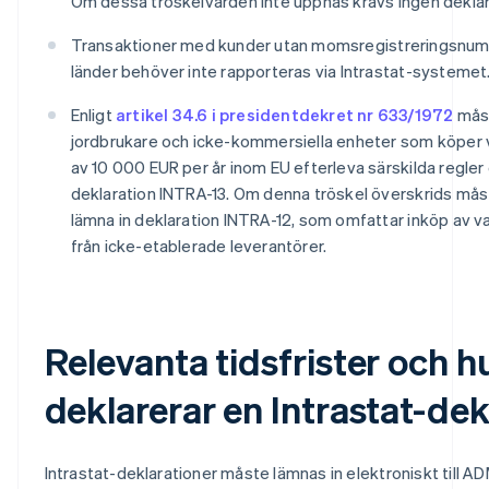
Om dessa tröskelvärden inte uppnås krävs ingen deklar
Transaktioner med kunder utan momsregistreringsnumm
länder behöver inte rapporteras via Intrastat-systemet
Enligt
artikel 34.6 i presidentdekret nr 633/1972
måst
jordbrukare och icke-kommersiella enheter som köper va
av 10 000 EUR per år inom EU efterleva särskilda regler
deklaration INTRA-13. Om denna tröskel överskrids måst
lämna in deklaration INTRA-12, som omfattar inköp av va
från icke-etablerade leverantörer.
Relevanta tidsfrister och 
deklarerar en Intrastat-dek
Intrastat-deklarationer måste lämnas in elektroniskt till 