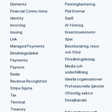
Elements
Penninghantering
Financial Connections
Plattformar
Identity
SaaS
Invoicing
AI-företag
Issuing
Kreatörsekonomi
Link
Spel
Managed Payments
Besöksnäring, resor
och fritid
Betalningslänkar
Försäkringsbolag
Payments
Media och
Payouts
underhållning
Radar
Ideella organisationer
Revenue Recognition
Professionella tjänster
Stripe Sigma
Offentlig sektor
Tax
Detaljhandel
Terminal
Treasury