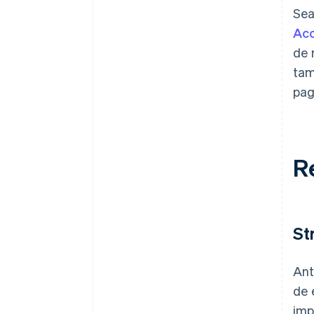
Sea
Ac
de 
tam
pag
R
St
Ant
de 
imp