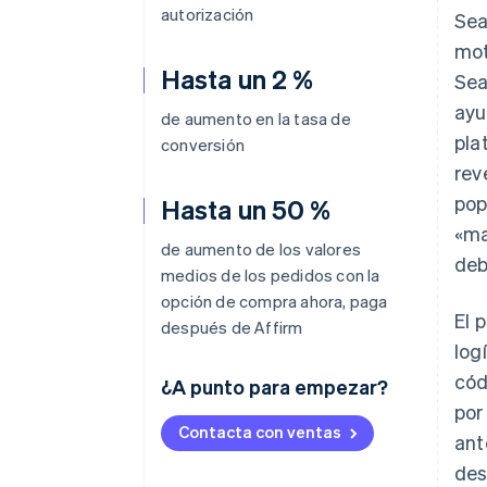
autorización
Sea
mot
Hasta un 2 %
Sea
ayu
de aumento en la tasa de
pla
conversión
rev
pop
Hasta un 50 %
«ma
de aumento de los valores
deb
medios de los pedidos con la
opción de compra ahora, paga
El 
después de Affirm
log
cód
¿A punto para empezar?
por
Contacta con ventas
ant
des