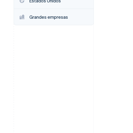
Estados Unidos
Grandes empresas
Stripe Sessions 2026
Descubre cómo Stripe
está construyendo la
infraestructura
económica para la IA.
Ver ahora