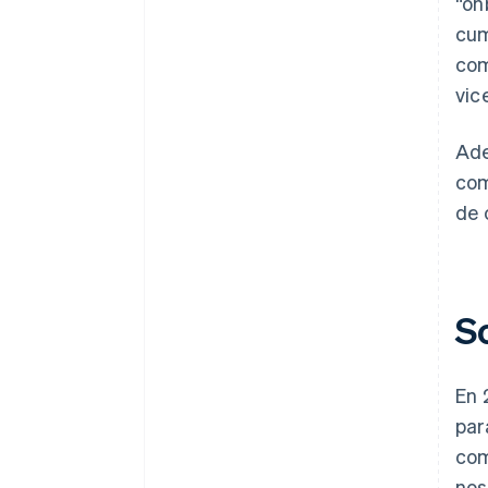
“on
cum
com
vic
Ade
com
de 
S
En 
par
com
nos