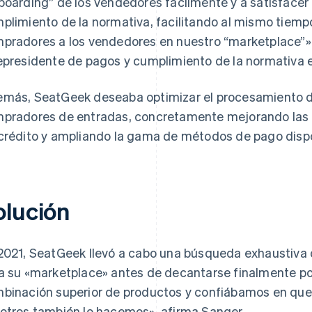
boarding” de los vendedores fácilmente y a satisface
plimiento de la normativa, facilitando al mismo tiempo 
pradores a los vendedores en nuestro “marketplace”»,
epresidente de pagos y cumplimiento de la normativa 
más, SeatGeek deseaba optimizar el procesamiento de
pradores de entradas, concretamente mejorando las t
crédito y ampliando la gama de métodos de pago dispo
olución
2021, SeatGeek llevó a cabo una búsqueda exhaustiva
a su «marketplace» antes de decantarse finalmente por 
binación superior de productos y confiábamos en que
otros también lo hacemos», afirma Sanger.