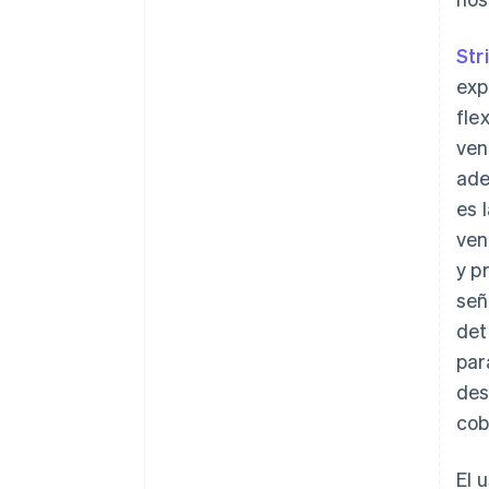
Str
exp
fle
ven
ade
es 
ven
y p
señ
det
par
des
cob
El 