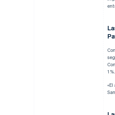
ent
La
Pa
Con
seg
Con
1 %.
«El
San
La