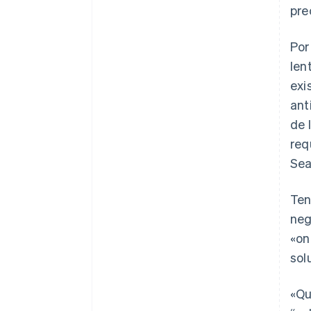
pre
Por
len
exi
ant
de 
req
Sea
Ten
neg
«on
sol
«Qu