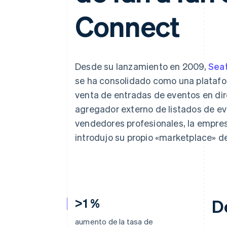
Authorization Boost
Data Pipeline
Optimizaciones de aceptación
Sincronización de d
Connect
Link
Proceso de compra acelerado
Financial Connections
Datos de ctas. financieras
vinculadas
Desde su lanzamiento en 2009,
Sea
se ha consolidado como una platafor
venta de entradas de eventos en di
agregador externo de listados de e
vendedores profesionales, la empres
introdujo su propio «marketplace» d
>1 %
D
aumento de la tasa de