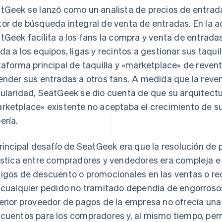
tGeek se lanzó como un analista de precios de entra
or de búsqueda integral de venta de entradas. En la a
tGeek facilita a los fans la compra y venta de entrada
da a los equipos, ligas y recintos a gestionar sus taqui
taforma principal de taquilla y «marketplace» de reven
ender sus entradas a otros fans. A medida que la reve
ularidad, SeatGeek se dio cuenta de que su arquitect
rketplace» existente no aceptaba el crecimiento de s
ería.
principal desafío de SeatGeek era que la resolución de
ística entre compradores y vendedores era compleja e in
igos de descuento o promocionales en las ventas o re
 cualquier pedido no tramitado dependía de engorrosos
erior proveedor de pagos de la empresa no ofrecía una
cuentos para los compradores y, al mismo tiempo, permi