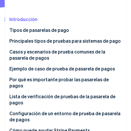
Radar
Prevención de fraude
Introducción
Ecosistema
Atlas
Constitución de una startup
Tipos de pasarelas de pago
Socios
Climate
Stripe App Marketplace
Principales tipos de pruebas para sistemas de pago
Eliminación de dióxido de carbono
Identity
Casos y escenarios de prueba comunes de la
Verificación de identidad en línea
pasarela de pagos
Flujos de procesamiento de transacciones
Ejemplo de caso de prueba de pasarela de pagos
Validación y almacenamiento de tarjetas
Pasos de ejecución de la prueba
Por qué es importante probar las pasarelas de
pagos
Sesiones de Stripe 2026
Comprobaciones de seguridad y cumplimiento de la
Descubre cómo Stripe construye la infraestructura económi
normativa
Lista de verificación de pruebas de la pasarela de
Mirar ahora
pagos
Interfaz y experiencia de usuario
Lista de verificación de preparación
Configuración de un entorno de prueba de pasarela
Pruebas de integración del sistema y de la API
de pagos
Lista de verificación de ejecución
Manejo de errores y mensajes del sistema
Pruebas manuales frente a automatizadas
Cómo puede ayudar Stripe Payments