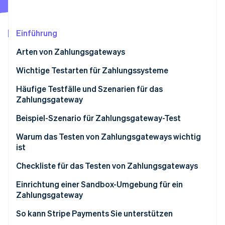
Betrugsprävention
Ecosystem
Atlas
Start-up-Gründung
Partner
Einführung
Stripe App-Marktplatz
Climate
Arten von Zahlungsgateways
CO₂-Entnahme
Identity
Wichtige Testarten für Zahlungssysteme
Online-Identitätsprüfung
Häufige Testfälle und Szenarien für das
Zahlungsgateway
Abläufe der Transaktionsabwicklung
Beispiel-Szenario für Zahlungsgateway-Test
Stripe-Sessions 2026
Kartenvalidierung und Speicherung
Schritte zur Testausführung
Warum das Testen von Zahlungsgateways wichtig
Erfahren Sie, wie Stripe Lösungen für die Wirts
ist
Jetzt ansehen
Sicherheits- und Compliance-Prüfungen
Checkliste für das Testen von Zahlungsgateways
Nutzeroberfläche und -erfahrung
Checkliste für die Vorbereitung
Einrichtung einer Sandbox-Umgebung für ein
Testen der System- und API-Integration
Zahlungsgateway
Checkliste für die Ausführung
Fehlerbehandlung und Systemmeldungen
Manuelles vs. automatisiertes Testen
So kann Stripe Payments Sie unterstützen