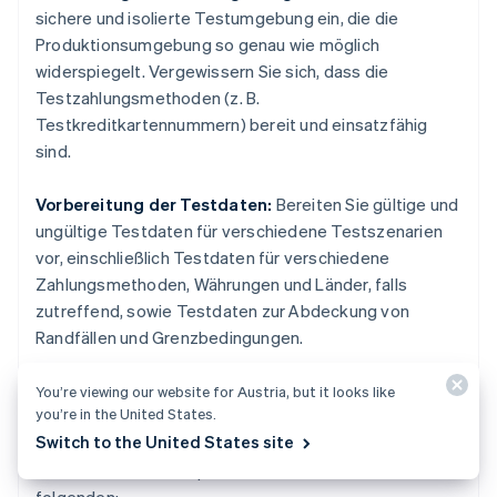
sichere und isolierte Testumgebung ein, die die
Produktionsumgebung so genau wie möglich
widerspiegelt. Vergewissern Sie sich, dass die
Testzahlungsmethoden (z. B.
Testkreditkartennummern) bereit und einsatzfähig
sind.
Vorbereitung der Testdaten:
Bereiten Sie gültige und
ungültige Testdaten für verschiedene Testszenarien
vor, einschließlich Testdaten für verschiedene
Zahlungsmethoden, Währungen und Länder, falls
zutreffend, sowie Testdaten zur Abdeckung von
Randfällen und Grenzbedingungen.
Entwurf von Testfällen:
Entwerfen Sie Testfälle für
You’re viewing our website for Austria, but it looks like
you’re in the United States.
verschiedene Testarten, die eine Reihe potenzieller
Switch to the United States site
Szenarien abdecken und eine Reihe von
Funktionalitäten überprüfen, einschließlich der