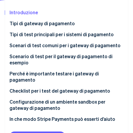
Scopri cosa ti aspetta
Introduzione
Radar
Ecosistema
Prevenzione delle frodi
Tipi di gateway di pagamento
Partner
Atlas
Stripe App Marketplace
Costituzione di start-up
Tipi di test principali per i sistemi di pagamento
Climate
Scenari di test comuni per i gateway di pagamento
Rimozione del carbonio
Flussi per elaborare le transazioni
Scenario di test per il gateway di pagamento di
Identity
Verifica online dell'identità
esempio
Archiviazione e convalida della carta
Passaggi per l’esecuzione dei test
Perché è importante testare i gateway di
Controlli per sicurezza e conformità
pagamento
Interfaccia utente ed esperienza d’uso
Checklist per i test del gateway di pagamento
Stripe Sessions 2026
Test per il sistema e le integrazioni API
Checklist di preparazione
Configurazione di un ambiente sandbox per
Scopri come Stripe sta costruendo l'infrastruttura economi
Guarda ora
gateway di pagamento
Gestione degli errori e messaggistica di sistema
Checklist di esecuzione
Test manuale o test automatico
In che modo Stripe Payments può esserti d’aiuto
Gestione dei rimborsi e degli storni