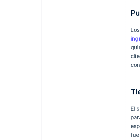
Pu
Los
ing
qui
cli
con
Ti
El 
par
esp
fue