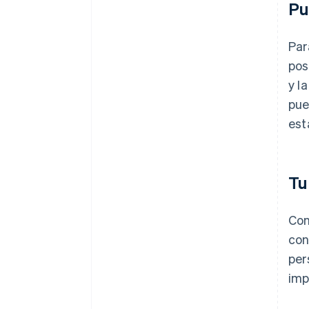
Pu
Par
pos
y l
pue
est
Tu
Con
con
per
imp