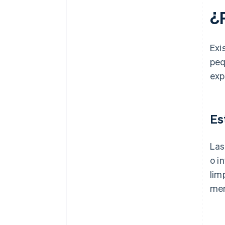
en créditos y descuentos para
¿
socios
Exi
peq
exp
Es
Las
o i
lim
mer