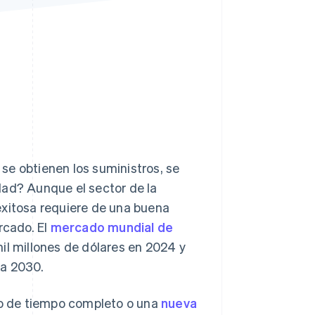
Sesiones de Stripe
2026
Descubre cómo Stripe
construye la
infraestructura
económica para la IA.
Mirar ahora
se obtienen los suministros, se
dad? Aunque el sector de la
exitosa requiere de una buena
rcado. El
mercado mundial de
il millones de dólares en 2024 y
 a 2030.
ajo de tiempo completo o una
nueva