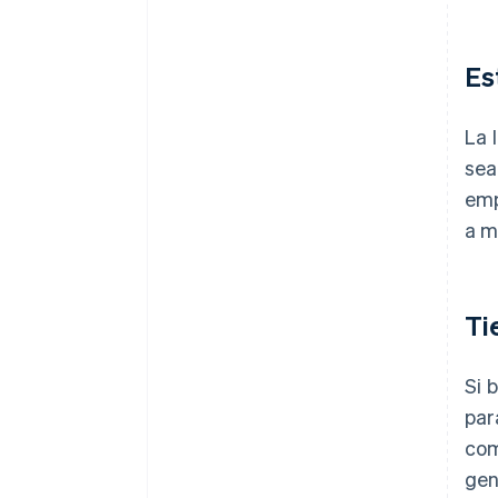
Es
La 
sea
emp
a m
Ti
Si 
par
com
gen