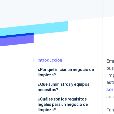
Authorization Boost
Optimizaciones de aceptación
Link
Proceso de compra acelerado
Financial Connections
Datos de ctas. financieras
vinculadas
Introducción
Emp
bus
¿Por qué iniciar un negocio de
limpieza?
lim
est
Estás atendiendo una demanda
¿Qué suministros y equipos
ser
constante e inmutable
necesitas?
se 
Puedes crear un nicho con
Artículos de limpieza
¿Cuáles son los requisitos
tarifas premium
legales para un negocio de
Herramientas para la aplicación
Tan
limpieza?
Tu empresa puede expandirse