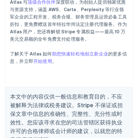
Atlas 与
顶级合作伙伴
深度联动，为创始人提供独家优惠
English
爱沙尼亚
与资源支持，涵盖 AWS、Carta、Perplexity 等行业领
English
军企业的工程开发、税务合规、财务管理及运营必备工具
奥地利
折扣，更免费赠送首年特拉华州法定注册代理服务。作为
Deutsch
English
Atlas 用户，您还将解锁 Stripe 专属权益——最高 10 万
澳大利亚
美元交易额的全年免费支付处理服务。
English
巴西
Português
English
了解关于 Atlas 如何
助您快速轻松地创立新企业
的更多信
保加利亚
息，并立即
开始使用
。
English
比利时
Nederlands
Français
Deutsch
English
波兰
English
丹麦
本文中的内容仅供一般信息和教育目的，不应
English
被解释为法律或税务建议。Stripe 不保证或担
德国
保文章中信息的准确性、完整性、充分性或时
Deutsch
English
法国
效性。您应该寻求在您的司法管辖区获得执业
Français
English
许可的合格律师或会计师的建议，以就您的特
芬兰