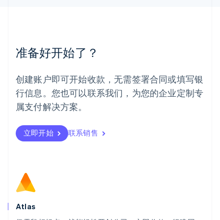
English
简体中文
美国
English
Español
简体中文
墨西哥
Español
English
准备好开始了？
挪威
English
葡萄牙
创建账户即可开始收款，无需签署合同或填写银
Português
English
行信息。您也可以联系我们，为您的企业定制专
日本
日本語
English
属支付解决方案。
瑞典
Svenska
English
瑞士
立即开始
联系销售
Deutsch
Français
Italiano
English
塞浦路斯
English
斯洛伐克
English
斯洛文尼亚
English
Italiano
Atlas
泰国