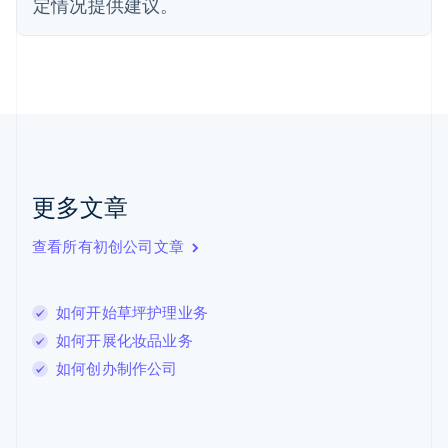
定情况提供建议。
English
Svenska
荷兰
Nederlands
English
加拿大
English
Français
捷克
English
克罗地亚
English
Italiano
拉脱维亚
更多文章
English
立陶宛
查看所有初创公司文章
English
列支敦士登
Deutsch
English
卢森堡
如何开始草坪护理业务
Français
Deutsch
English
如何开展化妆品业务
罗马尼亚
如何创办制作公司
English
马尔他
English
马来西亚