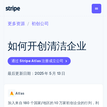
更多资源
初创公司
按企业阶段
文档
学习
支付
营收
资金管
平台
理
易市
大型企业
Stripe 文档
博客
Payments
Billing
初创企业
API 参考文档
客户案例
如何开创清洁企业
在线支付
经常性收入
Global
Conn
库与 SDK
指南
Managed
Metronome
Payouts
Stripe Apps
Payments
按用量计费
平台
备案商家解决
Subscriptions
向第三
按应用场景
方案
方打款
通过 Stripe Atlas 注册成立公司
支持
订阅管理
Payment links
Crypto
指南
智能体商务
Invoicing
钱包、
加密货币
获取支持
无代码支付
一次性或定期
最后更新日期：2025 年 5 月 13 日
稳定币
电子商务
接受线上付款
托管支持方案
Checkout
账单
发行和
嵌入式金融
实施预置结账流程
专业服务
预构建支付界
Tax
发卡基
财务自动化
构建平台或交易市场
面
销售税和增值
础设施
全球化企业
管理订阅
Elements
税自动化
Atlas
应用内支付
提供按用量计费
灵活的 UI 组件
Revenue
交易市场
发行稳定币支持的支付卡
Payment
Recognition
公司
资金管理
通过智能体配置和管理服
加入来自 180 个国家/地区的 10 万家初创企业的行列，利
methods
会计自动化
平台
务