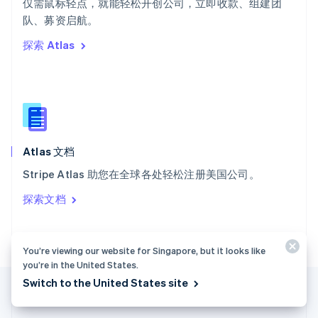
ไทย
English
仅需鼠标轻点，就能轻松开创公司，立即收款、组建团
希腊
队、募资启航。
English
探索 Atlas
西班牙
Español
English
新加坡
English
简体中文
新西兰
English
匈牙利
English
Atlas 文档
意大利
Stripe Atlas 助您在全球各处轻松注册美国公司。
Italiano
English
印度
探索文档
English
英国
English
直布罗陀
You’re viewing our website for Singapore, but it looks like
English
you’re in the United States.
中国内地
Switch to the United States site
简体中文
English
中国香港特别行政区