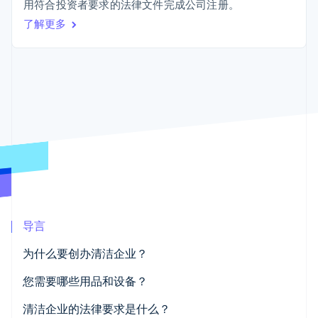
接入 125+ 种支
Stripe Sigma
用符合投资者要求的法律文件完成公司注册。
产品路线图
SaaS
付方式
自定义报告
Sessions 年度大会
了解更多
Terminal
Data Pipeline
招聘
线下支付
数据同步
资讯中心
Authorization
资源
Stripe Press
Boost
按行业
支付成功率优
应用集成
化
AI 企业
代码示例
Link
创作者经济
开发者博客
联系
加速结账
游戏
API 状态
酒店、旅游与休闲
联系销售
保险
成为合作伙伴
媒体与娱乐
非营利组织
更多
专业服务
Product roadmap
公共部门
了解未来规划
零售
导言
Radar
欺诈防范
为什么要创办清洁企业？
Atlas
生态系统
初创企业注册
您致力于解决一个永恒不变的需求
您需要哪些用品和设备？
合作伙伴
Climate
Stripe App Marketplace
您可以打造一个具有溢价费率的利基市场
清洁用品
清洁企业的法律要求是什么？
碳移除