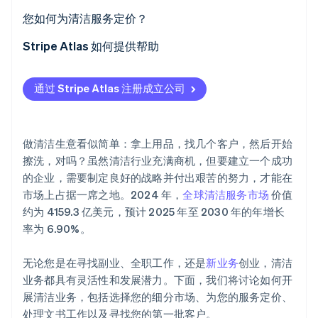
您的业务可以在不增加管理费用的情况下扩展
申请工具
注册
您如何为清洁服务定价？
您可以利用它来吸引回头客
特殊服务设备
执照和许可证
核算成本
Stripe Atlas 如何提供帮助
您可以灵活地创建理想的企业
贮运
保险保障
选择您的定价模式
申请使用 Atlas 注册公司
Stripe Sessions 2026
通过 Stripe Atlas 注册成立公司
了解 Stripe 如何为 AI 构建经济基础设施。
您正在从事影响力较高的工作
安全与卫生
税务和财务合规
市场调研
在获取雇主识别号 (EIN) 前开通收款和银行服务
立即观看
您的进入门槛低
营销和管理工具
雇佣法和劳动法
考虑服务类型和频率
无现金创始人股权认购
做清洁生意看似简单：拿上用品，找几个客户，然后开始
利用技术进行扩展
健康与安全合规
考虑您的利润率
自动提交 83 (b) 税务申报
擦洗，对吗？虽然清洁行业充满商机，但要建立一个成功
的企业，需要制定良好的战略并付出艰苦的努力，才能在
营销和广告法规
考虑工作规模和复杂性
全球顶尖水准的公司法律文件
市场上占据一席之地。2024 年，
全球清洁服务市场
价值
创建透明的估算
Stripe Payments 服务首年免费，更享价值 5 万美元的
约为 4159.3 亿美元，预计 2025 年至 2030 年的年增长
合作伙伴专属优惠与折扣
率为 6.90%。
价格试水，并根据需要进行更改
无论您是在寻找副业、全职工作，还是
新业务
创业，清洁
业务都具有灵活性和发展潜力。下面，我们将讨论如何开
展清洁业务，包括选择您的细分市场、为您的服务定价、
处理文书工作以及寻找您的第一批客户。