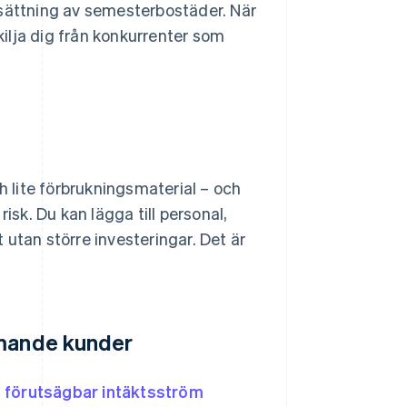
msättning av semesterbostäder. När
skilja dig från konkurrenter som
h lite förbrukningsmaterial – och
isk. Du kan lägga till personal,
utan större investeringar. Det är
mmande kunder
n
förutsägbar intäktsström