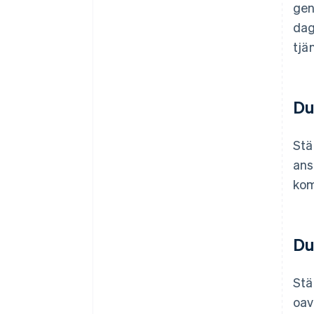
gen
dag
tjä
Du
Stä
ans
kom
Du
Stä
oav