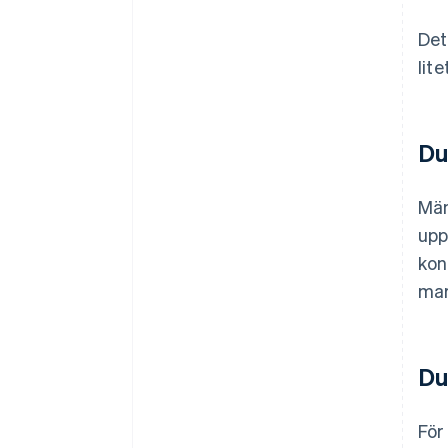
Det
lit
Du
Män
upp
kon
mar
Du
För