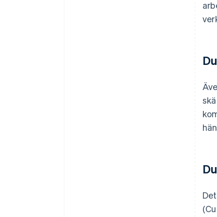
arb
ver
Du
Äv
skä
kom
hän
Du
Det
(Cu