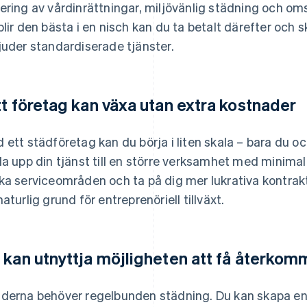
ering av vårdinrättningar, miljövänlig städning och o
blir den bästa i en nisch kan du ta betalt därefter och 
juder standardiserade tjänster.
tt företag kan växa utan extra kostnader
 ett städföretag kan du börja i liten skala – bara du oc
la upp din tjänst till en större verksamhet med minimal r
ka serviceområden och ta på dig mer lukrativa kontrakt 
naturlig grund för entreprenöriell tillväxt.
 kan utnyttja möjligheten att få återko
derna behöver regelbunden städning. Du kan skapa e