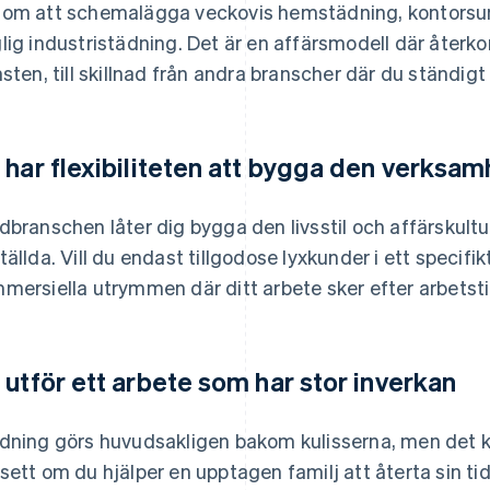
om att schemalägga veckovis hemstädning, kontorsund
lig industristädning. Det är en affärsmodell där åter
nsten, till skillnad från andra branscher där du ständigt
 har flexibiliteten att bygga den verksamh
dbranschen låter dig bygga den livsstil och affärskultur 
tällda. Vill du endast tillgodose lyxkunder i ett specif
mersiella utrymmen där ditt arbete sker efter arbetstid
 utför ett arbete som har stor inverkan
dning görs huvudsakligen bakom kulisserna, men det ka
sett om du hjälper en upptagen familj att återta sin ti