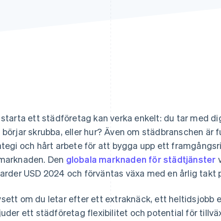
 starta ett städföretag kan verka enkelt: du tar med dig 
 börjar skrubba, eller hur? Även om städbranschen är fu
ategi och hårt arbete för att bygga upp ett framgångsri
marknaden. Den
globala marknaden för städtjänster
v
jarder USD 2024 och förväntas växa med en årlig takt p
sett om du letar efter ett extraknäck, ett heltidsjobb e
juder ett städföretag flexibilitet och potential för till