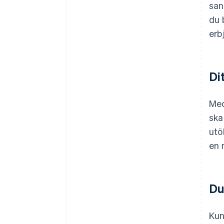
san
du 
erb
Di
Med
ska
utö
en 
Du
Kun