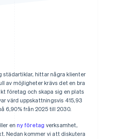
Stripe Sessions 2026
Se hur Stripe bygger den
ekonomiska
infrastrukturen för AI.
Titta nu
städartiklar, hittar några klienter
ll av möjligheter krävs det en bra
kt företag och skapa sig en plats
ar värd uppskattningsvis 415,93
å 6,90% från 2025 till 2030.
ller en
ny företag
verksamhet,
växt. Nedan kommer vi att diskutera