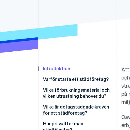
Accelererad kassaprocess
Financial Connections
Länkade finanskontodata
Introduktion
Att
och
Varför starta ett städföretag?
str
Du hanterar en konstant,
Vilka förbrukningsmaterial och
på 
oföränderlig efterfrågan
vilken utrustning behöver du?
mil
Du kan nischa dig med
Städmaterial
Vilka är de lagstadgade kraven
premiumpriser
för ett städföretag?
Oav
Verktyg för applicering
Ditt företag kan växa utan extra
Registrering
Hur prissätter man
erb
Utrustning för specialtjänster
kostnader
städtjänster?