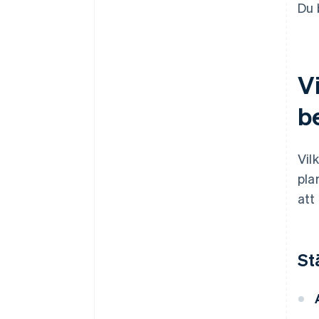
Du 
V
b
Vil
pla
att
St