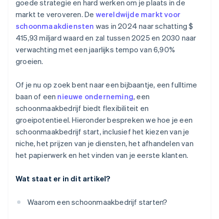
goede strategie en hard werken om je plaats in de
Maak transparante offertes
markt te veroveren. De
wereldwijde markt voor
Een gratis jaar Stripe Payments, plus $ 50.000 aan
Test je tarieven en pas zo nodig wijzigingen aan
schoonmaakdiensten
was in 2024 naar schatting $
partnervoordelen en kortingen
415,93 miljard waard en zal tussen 2025 en 2030 naar
verwachting met een jaarlijks tempo van 6,90%
groeien.
Of je nu op zoek bent naar een bijbaantje, een fulltime
baan of een
nieuwe onderneming
, een
schoonmaakbedrijf biedt flexibiliteit en
groeipotentieel. Hieronder bespreken we hoe je een
schoonmaakbedrijf start, inclusief het kiezen van je
niche, het prijzen van je diensten, het afhandelen van
het papierwerk en het vinden van je eerste klanten.
Wat staat er in dit artikel?
Waarom een schoonmaakbedrijf starten?