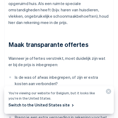
opgeruimd huis. Als een ruimte speciale
omstandigheden heeft (bijv. haren van huisdieren,
vlekken, ongebruikelijke schoonmaakbehoeften), houd
hier dan rekening mee in de prijs.
Maak transparante offertes
Wanneer je offertes verstrekt, moet duidelijk zijn wat
er bij de prijs is inbegrepen:
Is de was of afwas inbegrepen, of zijn er extra
kosten aan verbonden?
You’re viewing our website for Belgium, but it looks like
Breng je kosten in rekening voor benodigdheden of
you’re in the United States.
bied je tegen een meerprijs een milieuvriendelijk
Switch to the United States site
pakket aan?
Breng je een extra vergoeding in rekening voor het