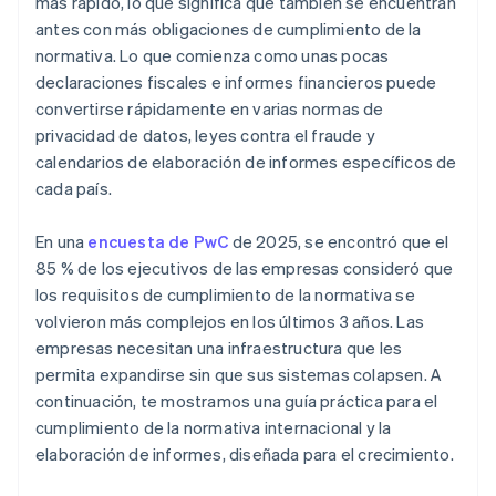
La documentación y la preparación para las
más rápido, lo que significa que también se encuentran
auditorías son tareas continuas
antes con más obligaciones de cumplimiento de la
normativa. Lo que comienza como unas pocas
Las brechas culturales y lingüísticas causan
declaraciones fiscales e informes financieros puede
fricciones
convertirse rápidamente en varias normas de
Los riesgos de fraude y seguridad crecen a medida
privacidad de datos, leyes contra el fraude y
que la empresa se expande
calendarios de elaboración de informes específicos de
cada país.
En una
encuesta de PwC
de 2025, se encontró que el
85 % de los ejecutivos de las empresas consideró que
los requisitos de cumplimiento de la normativa se
volvieron más complejos en los últimos 3 años. Las
empresas necesitan una infraestructura que les
permita expandirse sin que sus sistemas colapsen. A
continuación, te mostramos una guía práctica para el
cumplimiento de la normativa internacional y la
elaboración de informes, diseñada para el crecimiento.