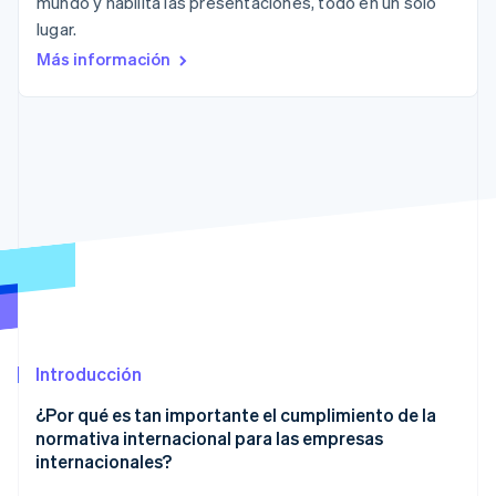
mundo y habilita las presentaciones, todo en un solo
lugar.
Radar
Prevención de fraude
Más información
Ecosistema
Atlas
Constitución de una startup
Socios
Climate
Stripe App Marketplace
Eliminación de dióxido de carbono
Identity
Verificación de identidad en línea
Sesiones de Stripe 2026
Descubre cómo Stripe construye la infraestructura económi
Introducción
Mirar ahora
¿Por qué es tan importante el cumplimiento de la
normativa internacional para las empresas
internacionales?