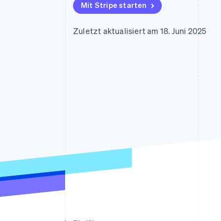
Optimierung der
Datensynchronisier
Mit Stripe starten
Autorisierungsraten
Link
Beschleunigter Bezahlvorgang
Zuletzt aktualisiert am 18. Juni 2025
Financial Connections
Verbundene Finanzdaten