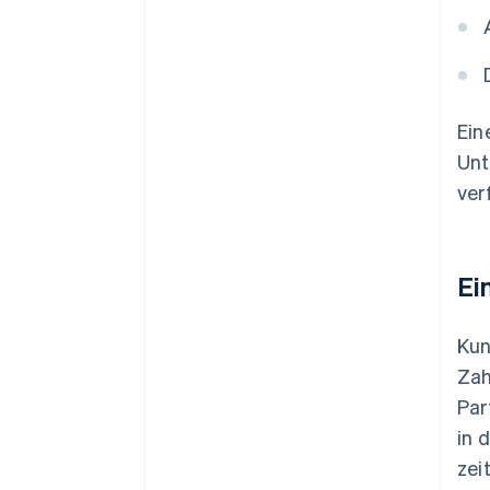
Ein
Unt
ver
Ei
Kun
Zah
Par
in 
zei