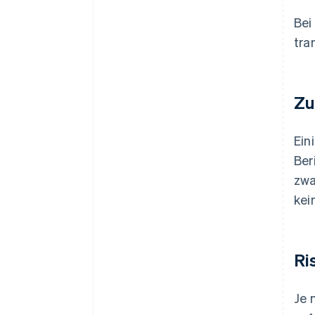
Bei
tra
Zu
Ein
Ber
zwa
kei
Ri
Je 