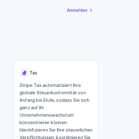
Anmelden
Ressourcen
Ecosystem
Kontakt
nd Marktplätze
Mehr
App-Integrationen
Partner
Sales-Team kontaktieren
Product roadmap
Code-Beispiele
Stripe App-Marktplatz
Partner werden
Ausblick
 Plattformen
Entwickler-Blog
 platforms
eit
API-Status
Radar
Betrugsprävention
eistungen
Tax
Atlas
onen
virtuelle Karten
Start-up-Gründung
Stripe Tax automatisiert Ihre
globale Steuerkonformität von
Climate
CO₂-Entnahme
Anfang bis Ende, sodass Sie sich
ganz auf Ihr
Identity
Online-Identitätsprüfung
Unternehmenswachstum
konzentrieren können.
Identifizieren Sie Ihre steuerlichen
Verpflichtungen, koordinieren Sie