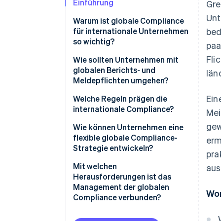
Einführung
Gre
Unt
Warum ist globale Compliance
für internationale Unternehmen
bed
so wichtig?
paa
Fli
Damit arbeiten Sie legal
Wie sollten Unternehmen mit
globalen Berichts- und
län
Ein Signal an Kunden, Partner
Meldepflichten umgehen?
und Aufsichtsbehörden senden
Ein
Erfassen Sie alle
Welche Regeln prägen die
Zugang zu neuen Märkten wird
Anforderungen, wo immer Sie
internationale Compliance?
Mei
gewährleistet
tätig sind
gew
Standards für die
Wie können Unternehmen eine
Risiken in großem Umfang
Einheitliche Prozesse für die
Finanzberichterstattung
flexible globale Compliance-
erm
werden vermieden
Datenerfassung nutzen
Strategie entwickeln?
pra
Datenschutz und Privatsphäre
Interne Standards und ethische
Automatisierung nutzen, wo
Mit einem risikobasierten
Mit welchen
aus
Grundsätze werden gestärkt
Standards für Anti-Geldwäsche
immer dies möglich ist
Ansatz beginnen
Herausforderungen ist das
(AML) und Know Your Customer
Management der globalen
Wor
Klare Rollen und wiederholbare
(KYC)
Konsistente Richtlinien
Compliance verbunden?
Prozesse zuweisen
erstellen, die skaliert werden
Gesetze zur Bekämpfung von
können
Die Vorschriften ändern sich