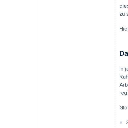
die
zu 
Hie
Da
In 
Rah
Arb
reg
Glo