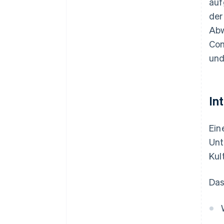
auf
der
Abw
Com
und
In
Ein
Unt
Kul
Das