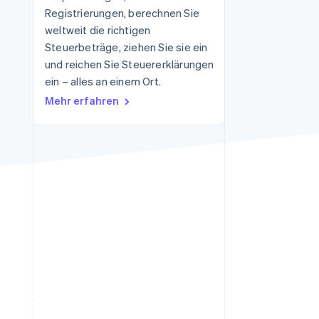
Registrierungen, berechnen Sie
weltweit die richtigen
Steuerbeträge, ziehen Sie sie ein
Stripe-Sessions 2026
Erfahren Sie, wie Stripe
und reichen Sie Steuererklärungen
Lösungen für die
ein – alles an einem Ort.
Wirtschaftsinfrastruktur
Mehr erfahren
für KI aufbaut.
Jetzt ansehen