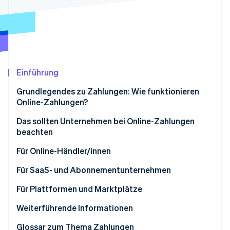
Betrugsprävention
Ecosystem
Atlas
Start-up-Gründung
Partner
Stripe App-Marktplatz
Climate
CO₂-Entnahme
Identity
Einführung
Online-Identitätsprüfung
Grundlegendes zu Zahlungen: Wie funktionieren
Online-Zahlungen?
Der Ablauf von Online-Zahlungen
Das sollten Unternehmen bei Online-Zahlungen
beachten
Stripe-Sessions 2026
Transaktionsgebühren und Kosten bei Online-
Erfahren Sie, wie Stripe Lösungen für die Wirts
Zahlungen
So können Online-Zahlungen Ihre Konversionsrate
Für Online-Händler/innen
Jetzt ansehen
steigern
Für SaaS- und Abonnementunternehmen
Globale Zahlungsmethoden
Für Plattformen und Marktplätze
Vereinfachung der Compliance mit Sales Tax,
Weiterführende Informationen
Umsatzsteuer und GST
Glossar zum Thema Zahlungen