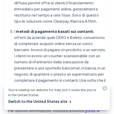
diffusa perché offre ai clienti il finanziamento
immediato per pagamenti online, generalmente
restituito nel tempo a rate fisse. Sono di questo
tipo le soluzioni come Clearpay, Klarna e Affirm.
I
metodi di pagamento basati sui contanti
,
offerti da aziende quali OXXO e Boleto, consentono
di completare acquisti online senza un conto
bancario. Invece di pagare un prodotto o un servizio,
i clienti ricevono un voucher scansionabile con un
numero di riferimento della transazione da
presentare a uno sportello bancomat, in banca, in un
negozio di quartiere o presso un supermercato per
completare il pagamento in contanti. Una volta che il
numero di riferimento per il pagamento trova
You’re viewing our website for Italy, but it looks like you’re
corrispondenza con l'acquisto iniziale, l'azienda
in the United States.
viene pagata e spedisce il prodotto.
Switch to the United States site
Per ulteriori informazioni, consulta la nostra
guida ai