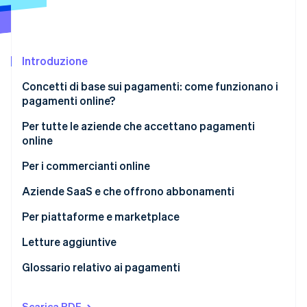
Scopri cosa ti aspetta
Radar
Ecosistema
Prevenzione delle frodi
Introduzione
Partner
Atlas
Stripe App Marketplace
Costituzione di start-up
Concetti di base sui pagamenti: come funzionano i
Climate
pagamenti online?
Rimozione del carbonio
Flusso di pagamenti online
Per tutte le aziende che accettano pagamenti
Identity
online
Verifica online dell'identità
Commissioni sulle transazioni e costi dei pagamenti
online
Come la procedura di pagamento online può
Per i commercianti online
aumentare la conversione
Aziende SaaS e che offrono abbonamenti
Metodi di pagamento diffusi in tutto il mondo
Per piattaforme e marketplace
Stripe Sessions 2026
Semplificare la conformità all’imposta sulle vendite,
Scopri come Stripe sta costruendo l'infrastruttura economi
Letture aggiuntive
l’IVA e la GST
Guarda ora
Glossario relativo ai pagamenti
Scarica PDF