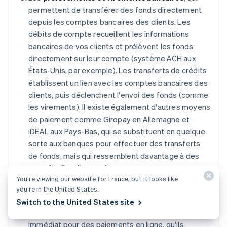
permettent de transférer des fonds directement
depuis les comptes bancaires des clients. Les
débits de compte recueillent les informations
bancaires de vos clients et prélèvent les fonds
directement sur leur compte (système ACH aux
États-Unis, par exemple). Les transferts de crédits
établissent un lien avec les comptes bancaires des
clients, puis déclenchent l'envoi des fonds (comme
les virements). Il existe également d'autres moyens
de paiement comme Giropay en Allemagne et
iDEAL aux Pays-Bas, qui se substituent en quelque
sorte aux banques pour effectuer des transferts
de fonds, mais qui ressemblent davantage à des
portefeuilles électroniques.
You’re viewing our website for France, but it looks like
Les
paiements différés
. Il s'agit d'une catégorie
you’re in the United States.
de moyens de paiement en pleine expansion qui
Switch to the United States site
permettent aux clients d'obtenir un financement
immédiat pour des paiements en ligne, qu'ils