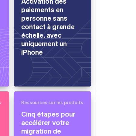
Activation des
paiements en
personne sans
contact à grande
échelle, avec
uniquement un
iPhone
s
Ressources sur les produits
Cinq étapes pour
accélérer votre
migration de