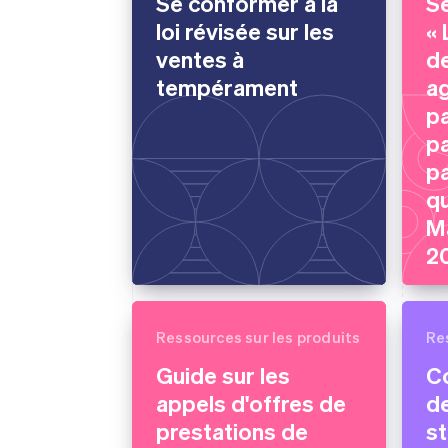
Se conformer à la
S
loi révisée sur les
« 
ventes à
de
tempérament
a
pa
pa
pa
qu
Ma
2
Ressources sur les produits
Re
Guide sur les
C
appels d'offres de
de
prestations de
s