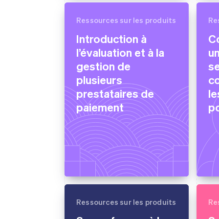
Ressources sur les produits
Re
Introduction à
C
l’évaluation et à la
un
gestion de
se
plusieurs
co
prestataires de
le
paiement
p
Ressources sur les produits
Re