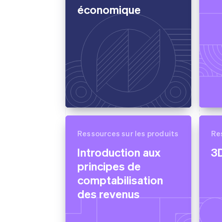
économique
Ressources sur les produits
Re
Introduction aux
3
principes de
comptabilisation
des revenus