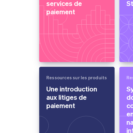
services de
St
paiement
Ressources sur les produits
Re
Une introduction
Sy
aux litiges de
do
paiement
c
en
na
in