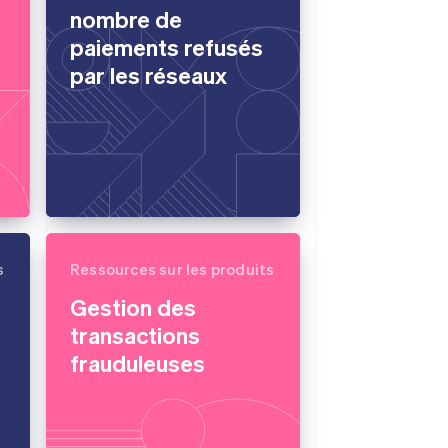
nombre de
paiements refusés
par les réseaux
s
Ressources sur les produits
Gestion des
transactions
frauduleuses