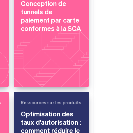
Conception de
tunnels de
paiement par carte
Stripe Sessions 2026
conformes à la SCA
Découvrez comment
Stripe construit
l’infrastructure
économique de l’IA.
Regarder la vidéo
s
Ressources sur les produits
Optimisation des
taux d'autorisation :
comment réduire le