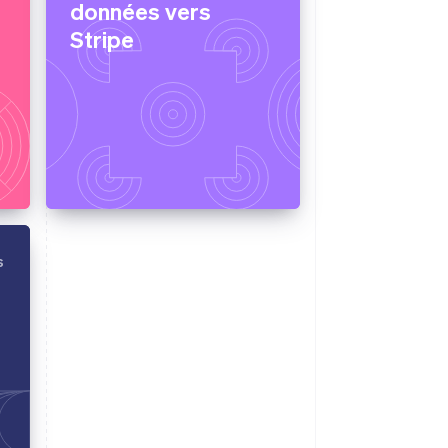
données vers
Stripe
s