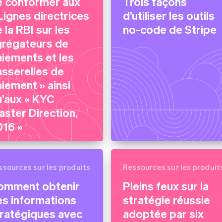
e conformer aux
Trois façons
Lignes directrices
d’utiliser les outils
 la RBI sur les
no-code de Stripe
grégateurs de
iements et les
sserelles de
iement » ainsi
’aux « KYC
ster Direction,
016 »
ssources sur les produits
Ressources sur les produit
omment obtenir
Pleins feux sur la
s informations
stratégie réussie
tratégiques avec
adoptée par six