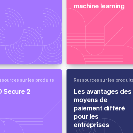
machine learning
ssources sur les produits
Ressources sur les produit
D Secure 2
Les avantages des
moyens de
paiement différé
pour les
entreprises