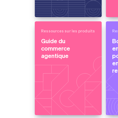
Ressources sur les produits
Re
Guide du
B
commerce
e
agentique
po
en
re