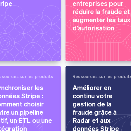
ripe
entreprises pour
réduire la fraude et
augmenter les taux
d’autorisation
ssources sur les produits
Ressources sur les produit
nchroniser les
Améliorer en
nnées Stripe :
continu votre
omment choisir
gestion de la
tre un pipeline
fraude grâce à
tif, un ETL ou une
Radar et aux
tégration
données Stripe