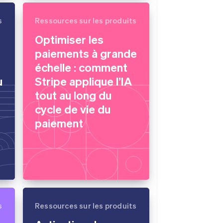
s
Ressources sur les produits
Optimiser les
paiements à grande
échelle : comment
u
Stripe applique l’IA
tout au long du
cycle de vie du
paiement
s
Ressources sur les produits