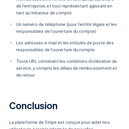
de l’entreprise, et tout représentant agissant en
tant qu’initiateur de compte
Un numéro de téléphone (pour l’entité légale et les
responsables de l’ouverture du compte)
Les adresses e-mail et les intitulés de poste des
responsables de l’ouverture du compte
Toute URL contenant les conditions d’utilisation du
service, y compris les délais de remboursement et
de retour
Allemagne
Deutsch
English
Australie
English
Autriche
Conclusion
Deutsch
English
Belgique
Nederlands
Français
Deutsch
English
La plateforme de Stripe est conçue pour aider nos
Brésil
Português
English