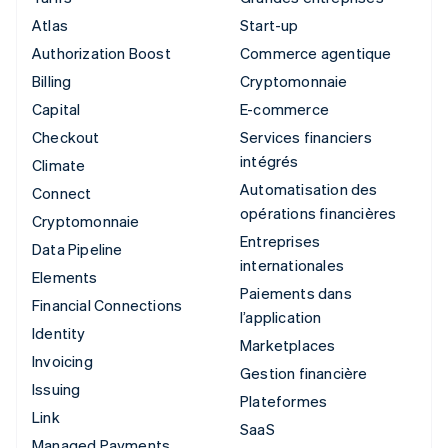
Atlas
Start-up
Authorization Boost
Commerce agentique
Billing
Cryptomonnaie
Capital
E-commerce
Checkout
Services financiers
intégrés
Climate
Automatisation des
Connect
opérations financières
Cryptomonnaie
Entreprises
Data Pipeline
internationales
Elements
Paiements dans
Financial Connections
l’application
Identity
Marketplaces
Invoicing
Gestion financière
Issuing
Plateformes
Link
SaaS
Managed Payments