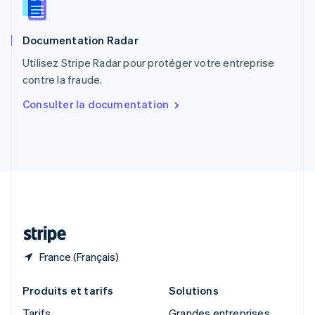
Roumanie
English
Documentation Radar
Royaume-Uni
English
Utilisez Stripe Radar pour protéger votre entreprise
Singapour
contre la fraude.
English
简体中文
Slovaquie
Consulter la documentation
English
Slovénie
English
Italiano
Suède
Svenska
English
Suisse
Deutsch
Français
Italiano
English
Thaïlande
ไทย
English
France (Français)
Produits et tarifs
Solutions
Tarifs
Grandes entreprises