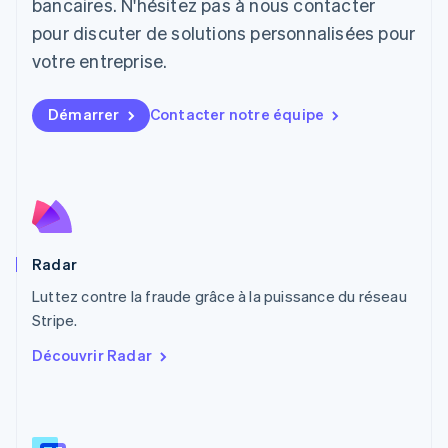
bancaires. N'hésitez pas à nous contacter
Luxembourg
pour discuter de solutions personnalisées pour
Français
Deutsch
English
Malaisie
votre entreprise.
English
简体中文
Malte
Démarrer
Contacter notre équipe
English
Mexique
Español
English
Norvège
English
Nouvelle-Zélande
English
Pays-Bas
Radar
Nederlands
English
Luttez contre la fraude grâce à la puissance du réseau
Pologne
English
Stripe.
Portugal
Découvrir Radar
Português
English
R.A.S. de Hong Kong, Chine
English
简体中文
République tchèque
English