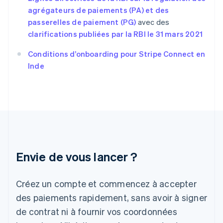
France
agrégateurs de paiements (PA) et des
Français
English
passerelles de paiement (PG)
avec des
Gibraltar
clarifications publiées par la RBI le 31 mars 2021
English
Grèce
Conditions d’onboarding pour Stripe Connect en
English
Inde
Hongrie
English
Inde
English
Irlande
English
Italie
Italiano
English
Japon
Envie de vous lancer ?
日本語
English
Lettonie
Créez un compte et commencez à accepter
English
Liechtenstein
des paiements rapidement, sans avoir à signer
Deutsch
English
de contrat ni à fournir vos coordonnées
Lituanie
English