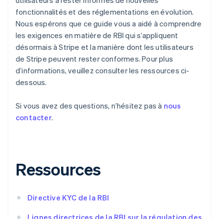
utilisateurs à rester informés de nouvelles
Bulgarie
fonctionnalités et des réglementations en évolution.
English
Nous espérons que ce guide vous a aidé à comprendre
Canada
les exigences en matière de RBI qui s’appliquent
English
Français
désormais à Stripe et la manière dont les utilisateurs
Chine continentale
简体中文
English
de Stripe peuvent rester conformes. Pour plus
Chypre
d’informations, veuillez consulter les ressources ci-
English
dessous.
Croatie
English
Italiano
Si vous avez des questions, n’hésitez pas à
nous
Danemark
English
contacter
.
Émirats arabes unis
English
Espagne
Español
English
Ressources
Estonie
English
États-Unis
Directive KYC de la RBI
English
Español
简体中文
Finlande
Lignes directrices de la RBI sur la régulation des
English
Svenska