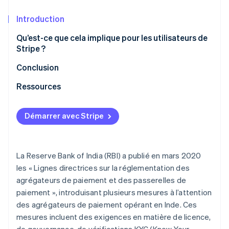
Introduction
Qu’est-ce que cela implique pour les utilisateurs de
Stripe ?
Vérification du compte bancaire
Conclusion
Preuve d’activité pour les entreprises individuelles
Ressources
non enregistrées
Autres exigences
Démarrer avec Stripe
La Reserve Bank of India (RBI) a publié en mars 2020
les « Lignes directrices sur la réglementation des
agrégateurs de paiement et des passerelles de
paiement », introduisant plusieurs mesures à l’attention
des agrégateurs de paiement opérant en Inde. Ces
mesures incluent des exigences en matière de licence,