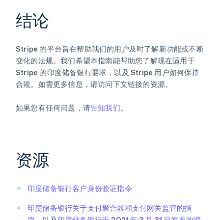
德国
结论
Deutsch
English
法国
Français
English
Stripe 的平台旨在帮助我们的用户及时了解新功能或不断
芬兰
变化的法规。我们希望本指南能帮助您了解现在适用于
English
Svenska
荷兰
Stripe 的印度储备银行要求，以及 Stripe 用户如何保持
Nederlands
English
合规。如需更多信息，请访问下文链接的资源。
加拿大
English
Français
如果您有任何问题，请
告知我们
。
捷克
English
克罗地亚
English
Italiano
拉脱维亚
资源
English
立陶宛
English
印度储备银行客户身份验证指令
列支敦士登
Deutsch
English
印度储备银行关于支付聚合器和支付网关监管的指
卢森堡
Français
Deutsch
English
南
，以及
印度储备银行于 2021 年 3 月 31 日发布的澄