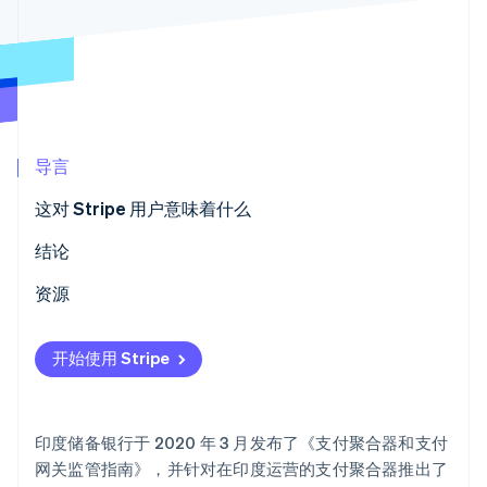
Stripe Sessions 2026
了解 Stripe 如何为 AI 构建经济基础设施。
立即观看
导言
这对 Stripe 用户意味着什么
银行账户验证
结论
未注册的独资企业的营业证明
资源
其他要求
开始使用 Stripe
印度储备银行于 2020 年 3 月发布了《支付聚合器和支付
网关监管指南》，并针对在印度运营的支付聚合器推出了