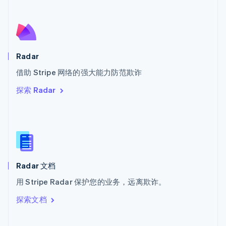
斯洛伐克
English
斯洛文尼亚
English
Italiano
泰国
Radar
ไทย
English
希腊
借助 Stripe 网络的强大能力防范欺诈
English
探索 Radar
西班牙
Español
English
新加坡
English
简体中文
新西兰
English
匈牙利
English
Radar 文档
意大利
用 Stripe Radar 保护您的业务，远离欺诈。
Italiano
English
印度
探索文档
English
英国
English