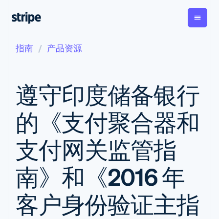
指南
产品资源
按企业阶段
文档
学习
支付
营收
资金管
平台
理
易市
大型企业
Stripe 文档
博客
Payments
Billing
初创企业
API 参考文档
客户案例
遵守印度储备银行
在线支付
经常性收入
Global
Conn
库与 SDK
指南
Managed
Metronome
Payouts
Stripe Apps
Payments
按用量计费
平台
的《支付聚合器和
备案商家解决
Subscriptions
向第三
按应用场景
方案
方打款
支持
订阅管理
Payment links
Crypto
指南
智能体商务
支付网关监管指
Invoicing
钱包、
加密货币
获取支持
无代码支付
一次性或定期
稳定币
电子商务
接受线上付款
托管支持方案
Checkout
账单
发行和
嵌入式金融
实施预置结账流程
专业服务
南》和《2016 年
预构建支付界
Tax
发卡基
财务自动化
构建平台或交易市场
面
销售税和增值
础设施
全球化企业
管理订阅
Elements
税自动化
应用内支付
提供按用量计费
客户身份验证主指
灵活的 UI 组件
Revenue
交易市场
发行稳定币支持的支付卡
Payment
Recognition
公司
资金管理
通过智能体配置和管理服
methods
会计自动化
平台
务