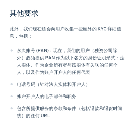
其他要求
阿联酋
English
此外，我们现在还会向用户收集一些额外的 KYC 详细信
爱尔兰
息，包括：
English
爱沙尼亚
English
永久账号 (PAN)：现在，我们的用户（独资公司除
奥地利
外）必须提供 PAN 作为以下各方的身份证明形式：法
Deutsch
English
人实体、作为企业所有者与该实体有关联的任何个
澳大利亚
人，以及作为账户开户人的任何代表
English
巴西
电话号码（针对法人实体和开户人）
Português
English
保加利亚
账户开户人的电子邮件和职务
English
比利时
包含所提供服务的条款和条件（包括退款和退货时间
Nederlands
Français
Deutsch
English
线）的任何 URL
波兰
English
丹麦
English