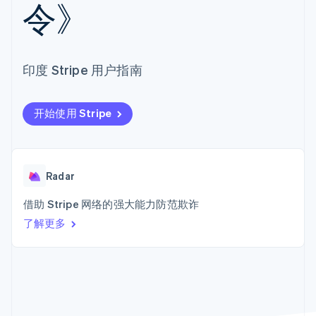
接入 125+ 种支
令》
Stripe Sigma
产品路线图
SaaS
付方式
自定义报告
Sessions 年度大会
Terminal
Data Pipeline
招聘
线下支付
数据同步
资讯中心
Authorization
资源
Stripe Press
Boost
印度 Stripe 用户指南
按行业
支付成功率优
应用集成
化
AI 企业
代码示例
Link
创作者经济
开发者博客
联系
开始使用 Stripe
加速结账
游戏
API 状态
酒店、旅游与休闲
联系销售
保险
成为合作伙伴
媒体与娱乐
非营利组织
Radar
更多
专业服务
Product roadmap
公共部门
借助 Stripe 网络的强大能力防范欺诈
了解未来规划
零售
了解更多
Radar
欺诈防范
Atlas
生态系统
初创企业注册
合作伙伴
Climate
Stripe App Marketplace
碳移除