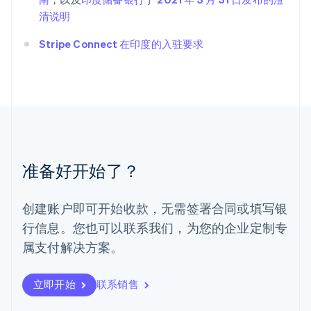
罗马尼亚
清说明
English
马尔他
Stripe Connect 在印度的入驻要求
English
马来西亚
English
简体中文
美国
English
Español
简体中文
墨西哥
Español
English
挪威
准备好开始了？
English
葡萄牙
Português
English
创建账户即可开始收款，无需签署合同或填写银
日本
行信息。您也可以联系我们，为您的企业定制专
日本語
English
瑞典
属支付解决方案。
Svenska
English
瑞士
Deutsch
Français
Italiano
English
立即开始
联系销售
塞浦路斯
English