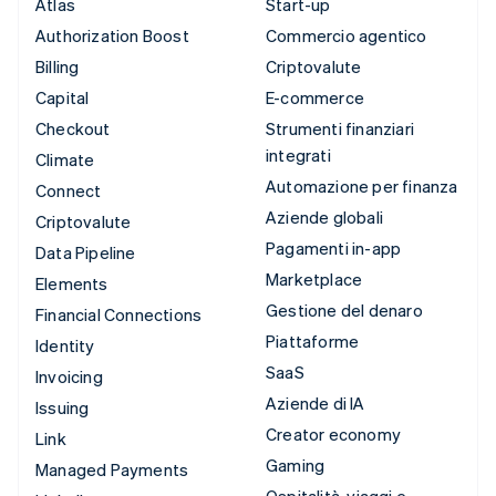
Atlas
Start-up
Authorization Boost
Commercio agentico
Billing
Criptovalute
Capital
E-commerce
Checkout
Strumenti finanziari
integrati
Climate
Automazione per finanza
Connect
Aziende globali
Criptovalute
Pagamenti in-app
Data Pipeline
Marketplace
Elements
Gestione del denaro
Financial Connections
Piattaforme
Identity
SaaS
Invoicing
Aziende di IA
Issuing
Creator economy
Link
Gaming
Managed Payments