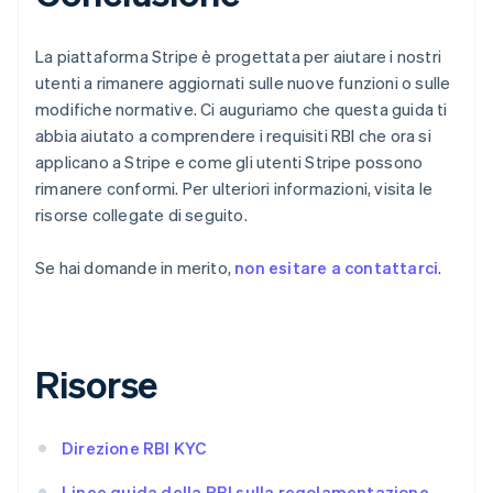
English
Français
Cina continentale
La piattaforma Stripe è progettata per aiutare i nostri
简体中文
English
utenti a rimanere aggiornati sulle nuove funzioni o sulle
Cipro
English
modifiche normative. Ci auguriamo che questa guida ti
Croazia
abbia aiutato a comprendere i requisiti RBI che ora si
English
Italiano
applicano a Stripe e come gli utenti Stripe possono
Danimarca
rimanere conformi. Per ulteriori informazioni, visita le
English
risorse collegate di seguito.
Emirati Arabi Uniti
English
Estonia
Se hai domande in merito,
non esitare a contattarci
.
English
Finlandia
English
Svenska
Francia
Risorse
Français
English
Germania
Deutsch
English
Giappone
Direzione RBI KYC
日本語
English
Gibilterra
Linee guida della RBI sulla regolamentazione