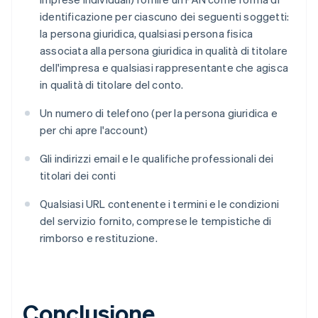
identificazione per ciascuno dei seguenti soggetti:
la persona giuridica, qualsiasi persona fisica
associata alla persona giuridica in qualità di titolare
dell'impresa e qualsiasi rappresentante che agisca
in qualità di titolare del conto.
Un numero di telefono (per la persona giuridica e
per chi apre l'account)
Gli indirizzi email e le qualifiche professionali dei
Australia
titolari dei conti
English
Austria
Qualsiasi URL contenente i termini e le condizioni
Deutsch
English
del servizio fornito, comprese le tempistiche di
Belgio
rimborso e restituzione.
Nederlands
Français
Deutsch
English
Brasile
Português
English
Bulgaria
English
Conclusione
Canada