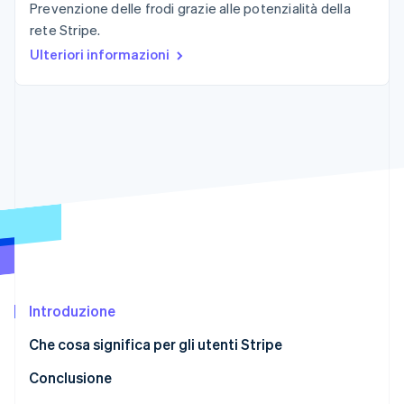
Prevenzione delle frodi grazie alle potenzialità della
Scopri cosa ti aspetta
rete Stripe.
Radar
Ecosistema
Ulteriori informazioni
Prevenzione delle frodi
Partner
Atlas
Stripe App Marketplace
Costituzione di start-up
Climate
Rimozione del carbonio
Identity
Verifica online dell'identità
Stripe Sessions 2026
Scopri come Stripe sta costruendo l'infrastruttura economi
Introduzione
Guarda ora
Che cosa significa per gli utenti Stripe
Verifica del conto bancario
Conclusione