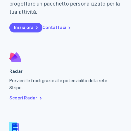
progettare un pacchetto personalizzato per la
Español
English
Norvegia
tua attività.
English
Nuova Zelanda
Inizia ora
Contattaci
English
Paesi Bassi
Nederlands
English
Polonia
English
Portogallo
Português
English
RAS di Hong Kong, Cina
Radar
English
简体中文
Previeni le frodi grazie alle potenzialità della rete
Regno Unito
English
Stripe.
Repubblica Ceca
Scopri Radar
English
Romania
English
Singapore
English
简体中文
Slovacchia