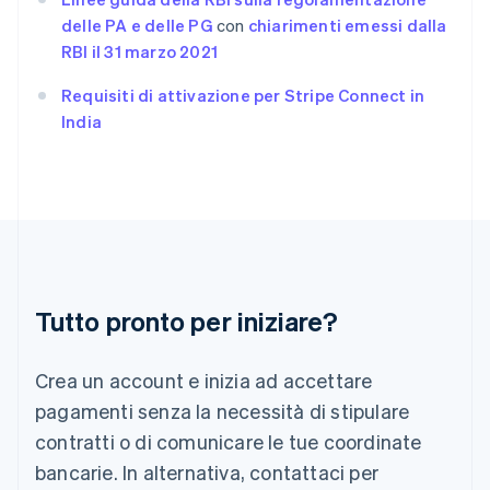
English
delle PA e delle PG
con
chiarimenti emessi dalla
Grecia
RBI il 31 marzo 2021
English
India
Requisiti di attivazione per Stripe Connect in
English
India
Irlanda
English
Italia
Italiano
English
Lettonia
English
Liechtenstein
Deutsch
English
Lituania
Tutto pronto per iniziare?
English
Lussemburgo
Crea un account e inizia ad accettare
Français
Deutsch
English
Malaysia
pagamenti senza la necessità di stipulare
English
简体中文
contratti o di comunicare le tue coordinate
Malta
English
bancarie. In alternativa, contattaci per
Messico