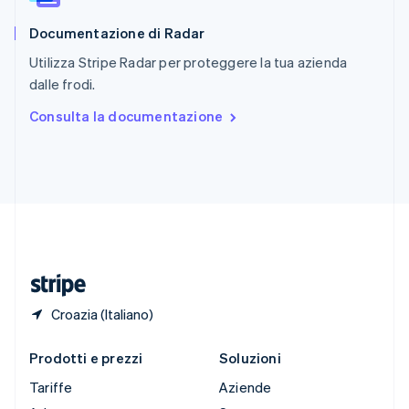
English
Documentazione di Radar
Slovenia
English
Italiano
Utilizza Stripe Radar per proteggere la tua azienda
Spagna
dalle frodi.
Español
English
Stati Uniti
Consulta la documentazione
English
Español
简体中文
Svezia
Svenska
English
Svizzera
Deutsch
Français
Italiano
English
Thailandia
ไทย
English
Ungheria
English
Croazia (Italiano)
Prodotti e prezzi
Soluzioni
Tariffe
Aziende