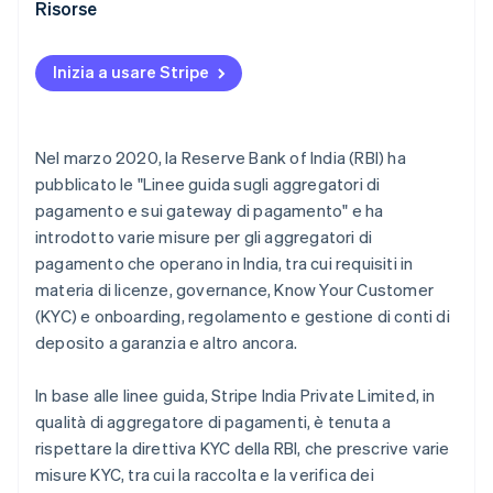
Prova dell’attività commerciale per le imprese
Risorse
individuali non registrate
Altri requisiti
Inizia a usare Stripe
Nel marzo 2020, la Reserve Bank of India (RBI) ha
pubblicato le "Linee guida sugli aggregatori di
pagamento e sui gateway di pagamento" e ha
introdotto varie misure per gli aggregatori di
pagamento che operano in India, tra cui requisiti in
materia di licenze, governance, Know Your Customer
(KYC) e onboarding, regolamento e gestione di conti di
deposito a garanzia e altro ancora.
In base alle linee guida, Stripe India Private Limited, in
qualità di aggregatore di pagamenti, è tenuta a
rispettare la direttiva KYC della RBI, che prescrive varie
misure KYC, tra cui la raccolta e la verifica dei