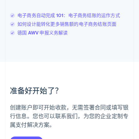
列支敦士登
Deutsch
English
卢森堡
电子商务自动完成 101：电子商务结账的运作方式
Français
Deutsch
English
如何设计能转化更多销售额的电子商务结账页面
罗马尼亚
德国 AWV 申报义务解读
English
马尔他
English
马来西亚
English
简体中文
美国
English
Español
简体中文
墨西哥
Español
English
准备好开始了？
挪威
English
葡萄牙
创建账户即可开始收款，无需签署合同或填写银
Português
English
行信息。您也可以联系我们，为您的企业定制专
日本
日本語
English
属支付解决方案。
瑞典
Svenska
English