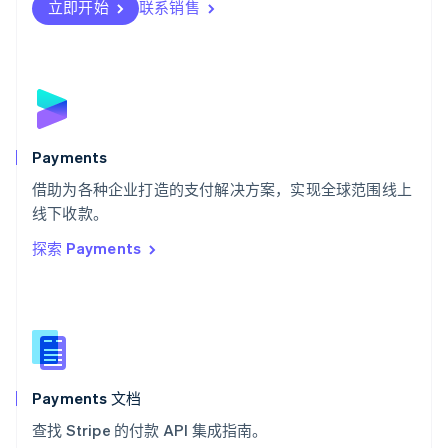
瑞士
立即开始
联系销售
Deutsch
Français
Italiano
English
塞浦路斯
English
斯洛伐克
English
斯洛文尼亚
English
Italiano
Payments
泰国
ไทย
English
借助为各种企业打造的支付解决方案，实现全球范围线上
希腊
线下收款。
English
探索 Payments
西班牙
Español
English
新加坡
English
简体中文
新西兰
English
匈牙利
English
Payments 文档
意大利
查找 Stripe 的付款 API 集成指南。
Italiano
English