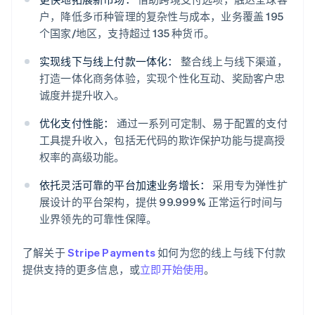
户，降低多币种管理的复杂性与成本，业务覆盖 195
个国家/地区，支持超过 135 种货币。
实现线下与线上付款一体化：
整合线上与线下渠道，
打造一体化商务体验，实现个性化互动、奖励客户忠
阿联酋
诚度并提升收入。
English
爱尔兰
优化支付性能：
通过一系列可定制、易于配置的支付
English
工具提升收入，包括无代码的欺诈保护功能与提高授
爱沙尼亚
权率的高级功能。
English
奥地利
依托灵活可靠的平台加速业务增长：
采用专为弹性扩
Deutsch
English
展设计的平台架构，提供 99.999% 正常运行时间与
澳大利亚
业界领先的可靠性保障。
English
巴西
Português
English
了解关于
Stripe Payments
如何为您的线上与线下付款
保加利亚
提供支持的更多信息，或
立即开始使用
。
English
比利时
Nederlands
Français
Deutsch
English