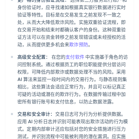
身份验证时，应寻找诸如根据真实银行数据进行实时
验证等特性。目标是在交易发生之前发现不一致之
处，从而大大降低欺诈风险。实施双重验证流程，即
在交易开始和结束时都确认客户的身份。这种双重验
证方法可以在资金转移之前发现错误或未经授权的活
动，从而提供更多机会来
欺诈预防
。
高级安全配置：
在您的
支付软件
中实施基于角色的访
问控制系统。通过根据员工的职位职能提供分层访问
权限，可降低内部欺诈或数据处理不当的风险。采用
AI 算法来监控一段时间内的交易行为。与静态规则集
相比，这些算法会适应正常行为，并且可以标记真正
可疑的活动或潜在的欺诈行为。在数据传输过程中加
密所有银行账号和支付信息，以防止数据泄露。
交易和安全审计：
交易日志可为行为分析提供数据。
应用 AI 分析日志并识别可能表现出欺诈活动的行为模
式。定期内部审计还应包括对您的安全措施进行压力
测试，并识别流程中可能被利用的潜在漏洞。应实施