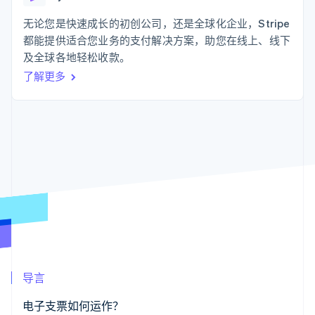
支付成功率优
Stripe Sigma
产品路线图
SaaS
化
自定义报告
Sessions 年度大会
无论您是快速成长的初创公司，还是全球化企业，Stripe
Link
Data Pipeline
招聘
都能提供适合您业务的支付解决方案，助您在线上、线下
加速结账
数据同步
资讯中心
资源
及全球各地轻松收款。
Stripe Press
按行业
了解更多
应用集成
AI 企业
代码示例
更多
创作者经济
开发者博客
联系
Product roadmap
游戏
API 状态
了解未来规划
酒店、旅游与休闲
联系销售
保险
Radar
成为合作伙伴
媒体与娱乐
欺诈防范
非营利组织
Atlas
专业服务
初创企业注册
公共部门
零售
Climate
碳移除
生态系统
导言
合作伙伴
Stripe App Marketplace
电子支票如何运作？
Stripe Sessions 2026