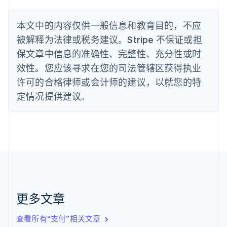
波兰
English
丹麦
本文中的内容仅供一般信息和教育目的，不应
English
被解释为法律或税务建议。Stripe 不保证或担
德国
保文章中信息的准确性、完整性、充分性或时
Deutsch
English
法国
效性。您应该寻求在您的司法管辖区获得执业
Français
English
许可的合格律师或会计师的建议，以就您的特
芬兰
定情况提供建议。
English
Svenska
荷兰
Nederlands
English
加拿大
English
Français
捷克
English
克罗地亚
English
Italiano
拉脱维亚
更多文章
English
立陶宛
查看所有“支付”相关文章
English