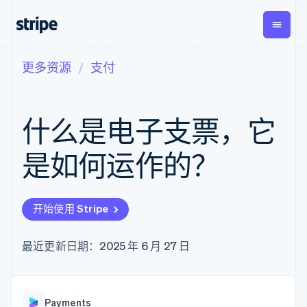
更多资源
支付
按企业阶段
文档
学习
支付
营收
资金管
平台
理
易市
大型企业
Stripe 文档
博客
Payments
Billing
初创企业
API 参考文档
客户案例
什么是电子支票，它
在线支付
经常性收入
Global
Conn
库与 SDK
指南
Payment links
Metronome
Payouts
Stripe Apps
按用量计费
平台
是如何运作的？
无代码支付
Subscriptions
向第三
按应用场景
Checkout
方打款
支持
预构建支付界
订阅管理
指南
智能体商务
面
Invoicing
加密货币
获取支持
一次性或定期
Elements
开始使用 Stripe
电子商务
接受线上付款
托管支持方案
灵活的 UI 组件
账单
嵌入式金融
实施预置结账流程
专业服务
Payment
Tax
财务自动化
构建平台或交易市场
最近更新日期：2025 年 6 月 27 日
methods
销售税和增值
全球化企业
管理订阅
接入 125+ 种支
税自动化
应用内支付
提供按用量计费
付方式
Revenue
交易市场
发行稳定币支持的支付卡
Authorization
Recognition
公司
资金管理
通过智能体配置和管理服
Boost
会计自动化
Payments
平台
务