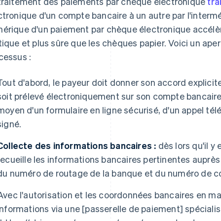
traitement des paiements par chèque électronique
tra
ctronique d'un compte bancaire à un autre par l'interm
érique d'un paiement par chèque électronique accélère
tique et plus sûre que les chèques papier. Voici un ap
cessus :
Tout d'abord, le payeur doit donner son accord explici
soit prélevé électroniquement sur son compte bancaire. 
moyen d'un formulaire en ligne sécurisé, d'un appel t
signé.
Collecte des informations bancaires :
dès lors qu'il y 
recueille les informations bancaires pertinentes auprès
du numéro de routage de la banque et du numéro de c
Avec l'autorisation et les coordonnées bancaires en ma
informations via une [passerelle de paiement] spéciali