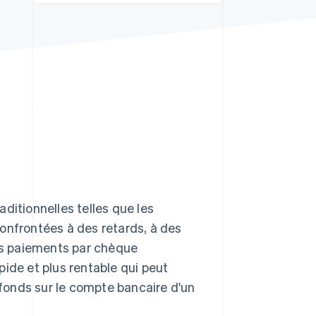
Stripe Sessions 2026
Découvrez comment
Stripe construit
l’infrastructure
économique de l’IA.
Regarder la vidéo
ditionnelles telles que les
onfrontées à des retards, à des
Les paiements par chèque
ide et plus rentable qui peut
s fonds sur le compte bancaire d'un