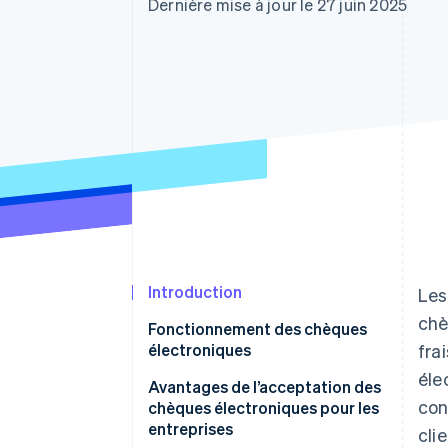
Authorization Boost
Dernière mise à jour le 27 juin 2025
Acceptation optimisée
Link
Paiements accélérés
Financial Connections
Comptes financiers associés
Introduction
Les
chè
Fonctionnement des chèques
électroniques
fra
éle
Avantages de l’acceptation des
con
chèques électroniques pour les
entreprises
clie