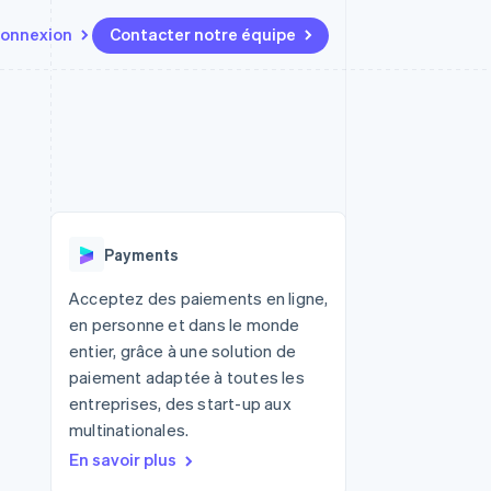
onnexion
Contacter notre équipe
Ressources
Écosystème
Contact
t marketplaces
Plus
Intégrations d'applications
Partenaires
Contacter notre équipe
Product roadmap
elle
Exemples de code
Stripe App Marketplace
Devenir partenaire
Découvrez les prochaines
r les
Blog des développeurs
évolutions
rs
État de l'API
Radar
Payments
Prévention de la fraude
ratif
Atlas
Acceptez des paiements en ligne,
Constitution de start-up
en personne et dans le monde
Climate
entier, grâce à une solution de
Élimination du carbone
paiement adaptée à toutes les
Identity
entreprises, des start-up aux
Vérification de l'identité
multinationales.
En savoir plus