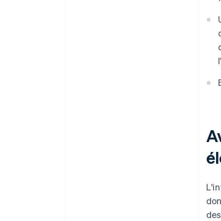
A
é
L'i
don
des