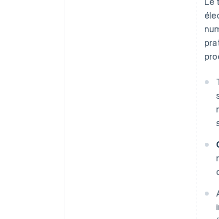
Le 
éle
num
pra
pro