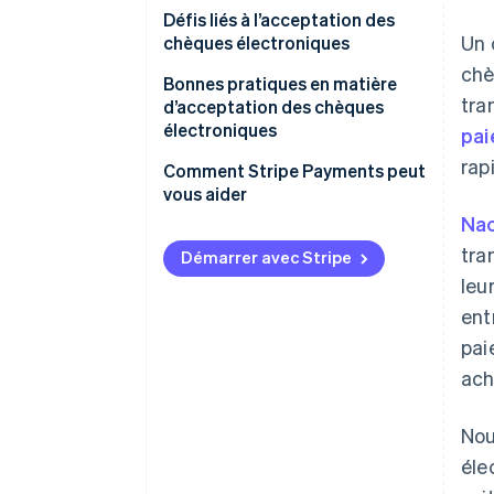
Défis liés à l’acceptation des
Un 
chèques électroniques
chè
Bonnes pratiques en matière
tra
d’acceptation des chèques
électroniques
pa
rap
Comment Stripe Payments peut
vous aider
Na
tra
Démarrer avec Stripe
leu
ent
pai
ach
Nou
éle