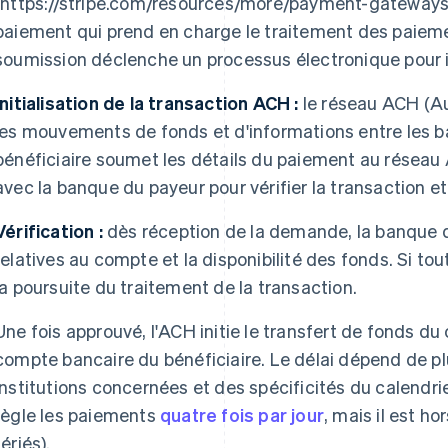
(https://stripe.com/resources/more/payment-gateways-1
paiement qui prend en charge le traitement des paiem
soumission déclenche un processus électronique pour ini
Initialisation de la transaction ACH :
le réseau ACH (Au
les mouvements de fonds et d'informations entre les
bénéficiaire soumet les détails du paiement au réseau
avec la banque du payeur pour vérifier la transaction et 
Vérification :
dès réception de la demande, la banque du
relatives au compte et la disponibilité des fonds. Si to
la poursuite du traitement de la transaction.
Une fois approuvé, l'ACH initie le transfert de fonds d
compte bancaire du bénéficiaire. Le délai dépend de p
institutions concernées et des spécificités du calendri
règle les paiements
quatre fois par jour
, mais il est ho
fériés).