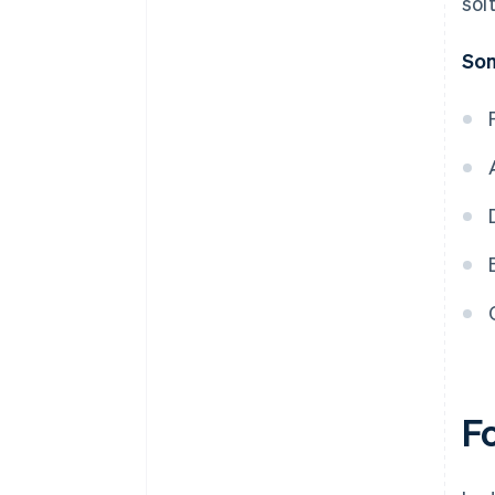
soi
Som
F