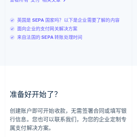
English
列支敦士登
Deutsch
English
卢森堡
英国是 SEPA 国家吗？以下是企业需要了解的内容
Français
Deutsch
English
面向企业的支付网关解决方案
罗马尼亚
来自法国的 SEPA 转账处理时间
English
马尔他
English
马来西亚
English
简体中文
美国
English
Español
简体中文
墨西哥
Español
English
准备好开始了？
挪威
English
葡萄牙
创建账户即可开始收款，无需签署合同或填写银
Português
English
行信息。您也可以联系我们，为您的企业定制专
日本
日本語
English
属支付解决方案。
瑞典