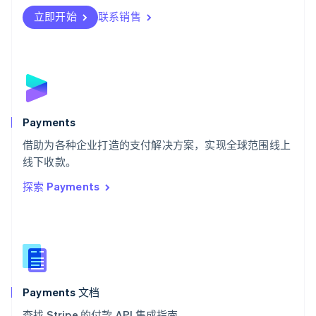
Svenska
English
瑞士
立即开始
联系销售
Deutsch
Français
Italiano
English
塞浦路斯
English
斯洛伐克
English
斯洛文尼亚
English
Italiano
Payments
泰国
ไทย
English
借助为各种企业打造的支付解决方案，实现全球范围线上
希腊
线下收款。
English
探索 Payments
西班牙
Español
English
新加坡
English
简体中文
新西兰
English
匈牙利
English
Payments 文档
意大利
查找 Stripe 的付款 API 集成指南。