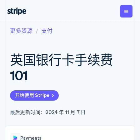
更多资源
支付
按企业阶段
文档
学习
支付
营收
资金管
平台
理
易市
大型企业
Stripe 文档
博客
Payments
Billing
初创企业
API 参考文档
客户案例
英国银行卡手续费
在线支付
经常性收入
Global
Conn
库与 SDK
指南
Payment links
Metronome
Payouts
Stripe Apps
按用量计费
平台
101
无代码支付
Subscriptions
向第三
按应用场景
Checkout
方打款
支持
预构建支付界
订阅管理
指南
智能体商务
面
Invoicing
加密货币
获取支持
一次性或定期
Elements
开始使用 Stripe
电子商务
接受线上付款
托管支持方案
灵活的 UI 组件
账单
嵌入式金融
实施预置结账流程
专业服务
Payment
Tax
财务自动化
构建平台或交易市场
最后更新时间：2024 年 11 月 7 日
methods
销售税和增值
全球化企业
管理订阅
接入 125+ 种支
税自动化
应用内支付
提供按用量计费
付方式
Revenue
交易市场
发行稳定币支持的支付卡
Authorization
Recognition
公司
资金管理
通过智能体配置和管理服
Boost
会计自动化
Payments
平台
务