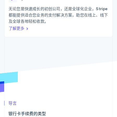
支付成功率优
Stripe Sigma
产品路线图
SaaS
化
自定义报告
Sessions 年度大会
无论您是快速成长的初创公司，还是全球化企业，Stripe
Link
Data Pipeline
招聘
都能提供适合您业务的支付解决方案，助您在线上、线下
加速结账
数据同步
资讯中心
资源
及全球各地轻松收款。
Stripe Press
按行业
了解更多
应用集成
AI 企业
代码示例
更多
创作者经济
开发者博客
联系
Product roadmap
游戏
API 状态
了解未来规划
酒店、旅游与休闲
联系销售
保险
Radar
成为合作伙伴
媒体与娱乐
欺诈防范
非营利组织
Atlas
专业服务
初创企业注册
公共部门
零售
Climate
碳移除
生态系统
导言
合作伙伴
Stripe App Marketplace
银行卡手续费的类型
Stripe Sessions 2026