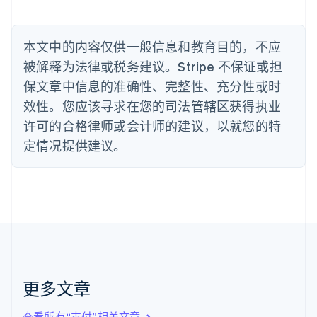
Nederlands
Français
Deutsch
English
波兰
English
丹麦
本文中的内容仅供一般信息和教育目的，不应
English
被解释为法律或税务建议。Stripe 不保证或担
德国
保文章中信息的准确性、完整性、充分性或时
Deutsch
English
法国
效性。您应该寻求在您的司法管辖区获得执业
Français
English
许可的合格律师或会计师的建议，以就您的特
芬兰
定情况提供建议。
English
Svenska
荷兰
Nederlands
English
加拿大
English
Français
捷克
English
克罗地亚
English
Italiano
拉脱维亚
更多文章
English
立陶宛
查看所有“支付”相关文章