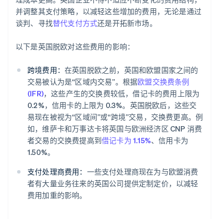
并调整其支付策略，以减轻这些增加的费用，无论是通过
谈判、寻找
替代支付方式
还是开拓新市场。
以下是英国脱欧对这些费用的影响：
跨境费用：
在英国脱欧之前，英国和欧盟国家之间的
阿联酋
交易被认为是“区域内交易”。根据
欧盟交换费条例
English
爱尔兰
(IFR)
，这些产生的交换费较低，借记卡的费用上限为
English
0.2%，信用卡的上限为 0.3%。英国脱欧后，这些交
爱沙尼亚
易现在被视为“区域间”或“跨境”交易，交换费更高。例
English
如，维萨卡和万事达卡将英国与欧洲经济区 CNP 消费
奥地利
者交易的交换费提高到
借记卡为 1.15%
、信用卡为
Deutsch
English
澳大利亚
1.50%。
English
巴西
支付处理商费用：
一些支付处理商现在为与欧盟消费
Português
English
者有大量业务往来的英国公司提供定制定价，以减轻
保加利亚
费用加重的影响。
English
比利时