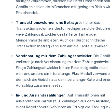
häufiger vorkommen, müssen Sie unter Umständen hö
Gebühren zahlen als in Branchen mit geringem Risiko w
Einzelhandel.
Transaktionsvolumen und Betrag:
Je höher das
Transaktionsvolumen, desto niedriger sind die Gebühre
viele Zahlungsabwickler gestaffelte Tarife oder
Mengenrabatte anbieten. Auch der durchschnittliche
Transaktionsbetrag kann sich auf die Tarife auswirken.
Vereinbarung mit dem Zahlungsabwickler:
Die Gebü
variieren je nach Vereinbarung mit dem Zahlungsabwickl
Einige Zahlungsabwickler bieten Pauschalgebühren an,
während andere ein Interchange-Plus-Modell verwenden
dem sich die Gebühr aus der Interchange-Rate und ein
Aufschlag zusammensetzt.
In- und Auslandszahlungen:
Auf Transaktionen mit
ausländischen Karten (z. B. Zahlungen aus dem Ausland)
in der Regel höhere Gebühren an. Erfolgt die Zahlung in 