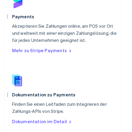
Schweden
Svenska
English
Schweiz
Payments
Deutsch
Français
Italiano
English
Singapur
Akzeptieren Sie Zahlungen online, am POS vor Ort
English
简体中文
und weltweit mit einer einzigen Zahlungslösung, die
Slowakei
für jedes Unternehmen geeignet ist.
English
Mehr zu Stripe Payments
Slowenien
English
Italiano
Sonderverwaltungsregion Hongkong,
China
English
简体中文
Spanien
Español
English
Thailand
Dokumentation zu Payments
ไทย
English
Finden Sie einen Leitfaden zum Integrieren der
Tschechische Republik
Zahlungs-APIs von Stripe.
English
Ungarn
Dokumentation im Detail
English
Vereinigte Arabische Emirate