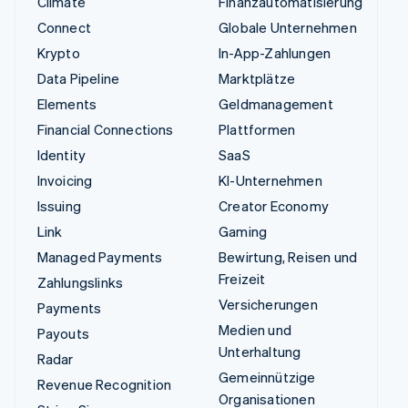
Climate
Finanzautomatisierung
Connect
Globale Unternehmen
Krypto
In-App-Zahlungen
Data Pipeline
Marktplätze
Elements
Geldmanagement
Financial Connections
Plattformen
Identity
SaaS
Invoicing
KI-Unternehmen
Issuing
Creator Economy
Link
Gaming
Managed Payments
Bewirtung, Reisen und
Freizeit
Zahlungslinks
Versicherungen
Payments
Medien und
Payouts
Unterhaltung
Radar
Gemeinnützige
Revenue Recognition
Organisationen