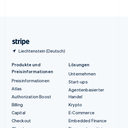
English
Vereinigte Staaten
English
Español
简体中文
Vereinigtes Königreich
English
Zypern
English
Liechtenstein (Deutsch)
Produkte und
Lösungen
Preisinformationen
Unternehmen
Preisinformationen
Start-ups
Atlas
Agentenbasierter
Authorization Boost
Handel
Billing
Krypto
Capital
E-Commerce
Checkout
Embedded Finance