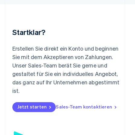
Luxemburg
Français
Deutsch
English
Malaysia
English
简体中文
Malta
Startklar?
English
Mexiko
Español
English
Erstellen Sie direkt ein Konto und beginnen
Neuseeland
Sie mit dem Akzeptieren von Zahlungen.
English
Niederlande
Unser Sales-Team berät Sie gerne und
Nederlands
English
gestaltet für Sie ein individuelles Angebot,
Norwegen
das ganz auf Ihr Unternehmen abgestimmt
English
Österreich
ist.
Deutsch
English
Polen
Jetzt starten
Sales-Team kontaktieren
English
Portugal
Português
English
Rumänien
English