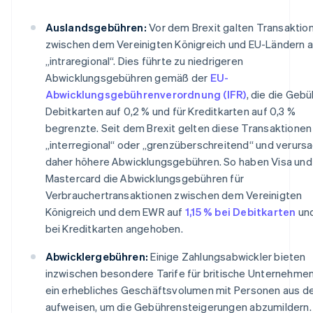
Auslandsgebühren:
Vor dem Brexit galten Transaktio
zwischen dem Vereinigten Königreich und EU-Ländern a
„intraregional“. Dies führte zu niedrigeren
Abwicklungsgebühren gemäß der
EU-
Abwicklungsgebührenverordnung (IFR)
, die die Gebü
Debitkarten auf 0,2 % und für Kreditkarten auf 0,3 %
begrenzte. Seit dem Brexit gelten diese Transaktionen 
„interregional“ oder „grenzüberschreitend“ und verurs
daher höhere Abwicklungsgebühren. So haben Visa und
Mastercard die Abwicklungsgebühren für
Verbrauchertransaktionen zwischen dem Vereinigten
Königreich und dem EWR auf
1,15 % bei Debitkarten
und
bei Kreditkarten angehoben.
Abwicklergebühren:
Einige Zahlungsabwickler bieten
inzwischen besondere Tarife für britische Unternehmen 
ein erhebliches Geschäftsvolumen mit Personen aus d
aufweisen, um die Gebührensteigerungen abzumildern.