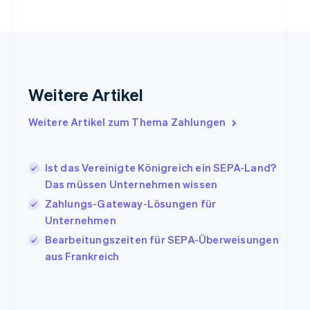
Gibraltar
English
Griechenland
English
Indien
English
Weitere Artikel
Irland
English
Italien
Weitere Artikel zum Thema Zahlungen
Italiano
English
Japan
日本語
English
Ist das Vereinigte Königreich ein SEPA-Land?
Kanada
Das müssen Unternehmen wissen
English
Français
Zahlungs-Gateway-Lösungen für
Kroatien
English
Italiano
Unternehmen
Lettland
Bearbeitungszeiten für SEPA-Überweisungen
English
aus Frankreich
Liechtenstein
Deutsch
English
Litauen
English