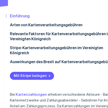
Betrugsprävention
Ecosystem
Atlas
Start-up-Gründung
Partner
Einführung
Stripe App-Marktplatz
Climate
Arten von Kartenverarbeitungsgebühren
CO₂-Entnahme
Relevante Faktoren für Kartenverarbeitungsgebühren 
Vereinigten Königreich
Stripe-Kartenverarbeitungsgebühren im Vereinigten
Königreich
Stripe-Sessions 2026
Erfahren Sie, wie Stripe Lösungen für die Wirtschaf
Auswirkungen des Brexit auf Kartenverarbeitungsgebü
Jetzt ansehen
Mit Stripe loslegen
Bei
Kartenzahlungen
erheben verschiedene Akteure - Ba
Kartennetzwerke und Zahlungsabwickler - Gebühren für ih
Anteil am Zahlungsprozess. Da Kartenzahlungen im Verein