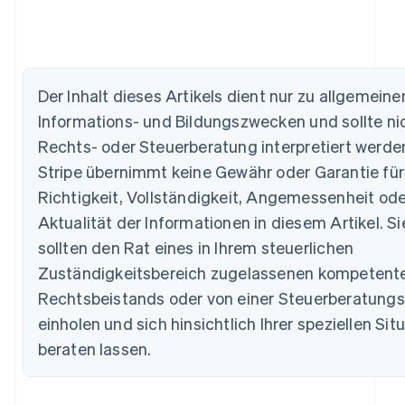
Australien
English
Belgien
Der Inhalt dieses Artikels dient nur zu allgemeine
Nederlands
Français
Deutsch
English
Informations- und Bildungszwecken und sollte nic
Brasilien
Português
English
Rechts- oder Steuerberatung interpretiert werde
Bulgarien
Stripe übernimmt keine Gewähr oder Garantie für
English
Dänemark
Richtigkeit, Vollständigkeit, Angemessenheit ode
English
Aktualität der Informationen in diesem Artikel. Si
Deutschland
sollten den Rat eines in Ihrem steuerlichen
Deutsch
English
Estland
Zuständigkeitsbereich zugelassenen kompetent
English
Rechtsbeistands oder von einer Steuerberatungs
Festlandchina
einholen und sich hinsichtlich Ihrer speziellen Sit
简体中文
English
Finnland
beraten lassen.
English
Svenska
Frankreich
Français
English