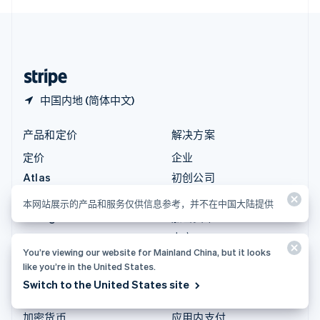
English
中国内地
简体中文
English
中国香港特别行政区
English
简体中文
中国内地 (简体中文)
产品和定价
解决方案
定价
企业
Atlas
初创公司
Authorization Boost
智能体商务
本网站展示的产品和服务仅供信息参考，并不在中国大陆提供
Billing
加密货币
Capital
电商
You’re viewing our website for Mainland China, but it looks
Checkout
嵌入式金融服务
like you’re in the United States.
Climate
财务自动化
Switch to the United States site
Connect
全球商家
加密货币
应用内支付