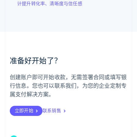
计提升转化率、清晰度与信任感
English
马尔他
English
马来西亚
English
简体中文
美国
English
Español
简体中文
墨西哥
Español
English
准备好开始了？
挪威
English
葡萄牙
创建账户即可开始收款，无需签署合同或填写银
Português
English
行信息。您也可以联系我们，为您的企业定制专
日本
日本語
English
属支付解决方案。
瑞典
Svenska
English
瑞士
立即开始
联系销售
Deutsch
Français
Italiano
English
塞浦路斯
English
斯洛伐克