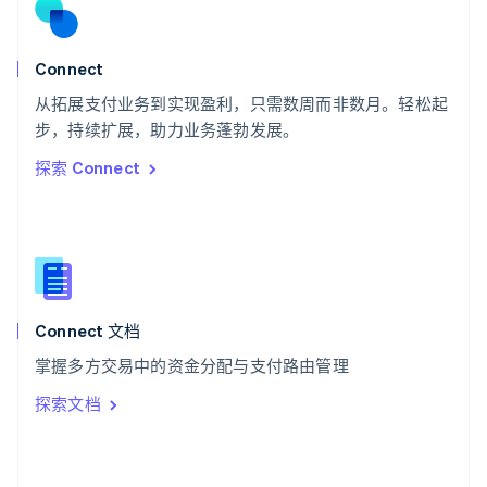
English
斯洛文尼亚
English
Italiano
Connect
泰国
ไทย
English
从拓展支付业务到实现盈利，只需数周而非数月。轻松起
希腊
步，持续扩展，助力业务蓬勃发展。
English
探索 Connect
西班牙
Español
English
新加坡
English
简体中文
新西兰
English
匈牙利
English
Connect 文档
意大利
掌握多方交易中的资金分配与支付路由管理
Italiano
English
印度
探索文档
English
英国
English
直布罗陀