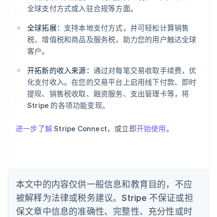
全球支付方式或入驻合规等方面。
阿联酋
全球拓展：
支持本地支付方式，并可轻松计算销售
English
爱尔兰
税、增值税和商品及服务税，助力您的用户触达全球
English
客户。
爱沙尼亚
English
开拓新的收入来源：
通过对每笔交易收取手续费，优
奥地利
化支付收入。在您的交易平台上启用线下付款、即时
Deutsch
English
提现、销售税收取、融资服务、支出管理卡等，将
澳大利亚
Stripe 的各项功能变现。
English
巴西
Português
English
进一步了解
Stripe Connect，或立即
开始使用
。
保加利亚
English
比利时
Nederlands
Français
Deutsch
English
波兰
本文中的内容仅供一般信息和教育目的，不应
English
丹麦
被解释为法律或税务建议。Stripe 不保证或担
English
保文章中信息的准确性、完整性、充分性或时
德国