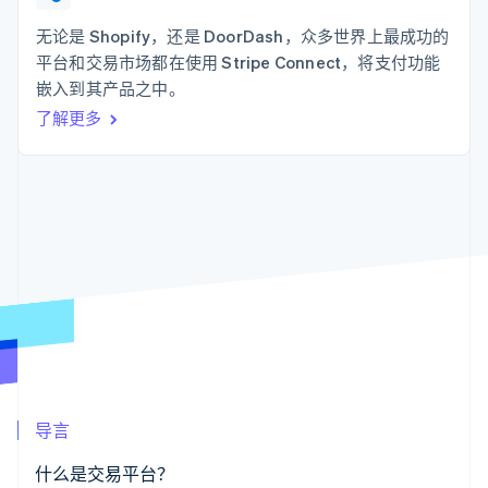
化
Stripe Sigma
产品路线图
SaaS
自定义报告
Link
Sessions 年度大会
无论是 Shopify，还是 DoorDash，众多世界上最成功的
加速结账
Data Pipeline
招聘
平台和交易市场都在使用 Stripe Connect，将支付功能
数据同步
资讯中心
资源
嵌入到其产品之中。
Stripe Press
按行业
了解更多
应用集成
AI 企业
代码示例
更多
创作者经济
开发者博客
联系
Product roadmap
游戏
API 状态
了解未来规划
酒店、旅游与休闲
联系销售
保险
Radar
成为合作伙伴
媒体与娱乐
欺诈防范
非营利组织
Atlas
专业服务
初创企业注册
公共部门
零售
Climate
碳移除
生态系统
导言
合作伙伴
Stripe App Marketplace
什么是交易平台？
Stripe Sessions 2026