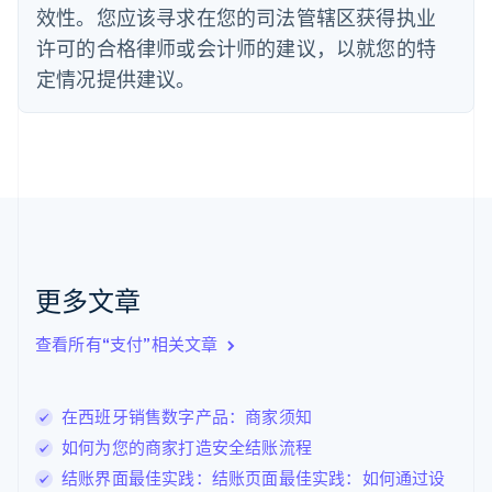
效性。您应该寻求在您的司法管辖区获得执业
Deutsch
English
法国
许可的合格律师或会计师的建议，以就您的特
Français
English
定情况提供建议。
芬兰
English
Svenska
荷兰
Nederlands
English
加拿大
English
Français
捷克
English
克罗地亚
English
Italiano
更多文章
拉脱维亚
English
查看所有“支付”相关文章
立陶宛
English
列支敦士登
在西班牙销售数字产品：商家须知
Deutsch
English
卢森堡
如何为您的商家打造安全结账流程
Français
Deutsch
English
结账界面最佳实践：结账页面最佳实践：如何通过设
罗马尼亚