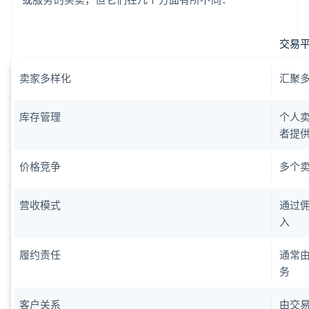
交易
卖家多样化
汇聚多
库存管理
个人
者提
价格竞争
多个
营收模式
通过
入
履约责任
通常
务
客户关系
由交