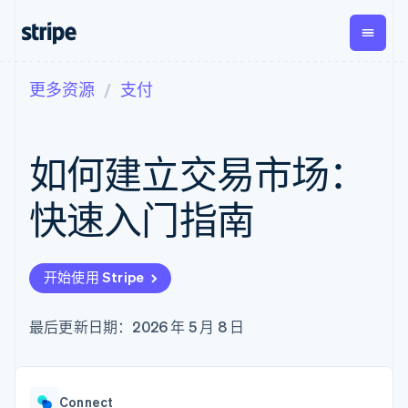
更多资源
支付
按企业阶段
文档
学习
支付
营收
资金管
平台
理
易市
大型企业
Stripe 文档
博客
Payments
Billing
初创企业
API 参考文档
客户案例
如何建立交易市场：
在线支付
经常性收入
Global
Conn
库与 SDK
指南
Payment links
Metronome
Payouts
Stripe Apps
按用量计费
平台
快速入门指南
无代码支付
Subscriptions
向第三
按应用场景
Checkout
方打款
支持
预构建支付界
订阅管理
指南
智能体商务
面
Invoicing
加密货币
获取支持
一次性或定期
Elements
开始使用 Stripe
电子商务
接受线上付款
托管支持方案
灵活的 UI 组件
账单
嵌入式金融
实施预置结账流程
专业服务
支付方式
Tax
财务自动化
构建平台或交易市场
最后更新日期：2026 年 5 月 8 日
支持 125 种以
销售税和增值
全球化企业
管理订阅
上
税自动化
应用内支付
提供按用量计费
Authorization
Revenue
交易市场
发行稳定币支持的支付卡
Boost
Recognition
公司
资金管理
通过智能体配置和管理服
支付成功率优
会计自动化
Connect
平台
务