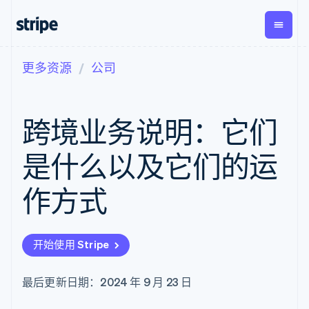
更多资源
公司
按企业阶段
文档
学习
支付
营收
资金管
平台
理
易市
大型企业
Stripe 文档
博客
Payments
Billing
初创企业
API 参考文档
客户案例
跨境业务说明：它们
在线支付
经常性收入
Global
Conn
库与 SDK
指南
Payment links
Metronome
Payouts
Stripe Apps
按用量计费
平台
是什么以及它们的运
无代码支付
Subscriptions
向第三
按应用场景
Checkout
方打款
支持
预构建支付界
订阅管理
作方式
指南
智能体商务
面
Invoicing
加密货币
获取支持
一次性或定期
Elements
电子商务
接受线上付款
托管支持方案
灵活的 UI 组件
账单
嵌入式金融
实施预置结账流程
专业服务
支付方式
Tax
开始使用 Stripe
财务自动化
构建平台或交易市场
支持 125 种以
销售税和增值
全球化企业
管理订阅
上
税自动化
应用内支付
提供按用量计费
Authorization
Revenue
最后更新日期：2024 年 9 月 23 日
交易市场
发行稳定币支持的支付卡
Boost
Recognition
公司
资金管理
通过智能体配置和管理服
支付成功率优
会计自动化
平台
务