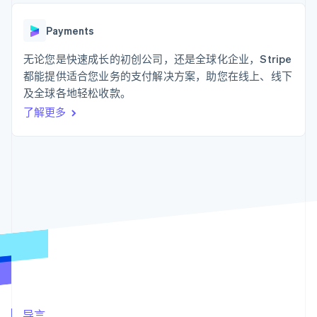
化
Stripe Sigma
产品路线图
SaaS
自定义报告
Link
Sessions 年度大会
加速结账
Data Pipeline
Payments
招聘
数据同步
资讯中心
资源
无论您是快速成长的初创公司，还是全球化企业，Stripe
Stripe Press
按行业
都能提供适合您业务的支付解决方案，助您在线上、线下
应用集成
及全球各地轻松收款。
AI 企业
代码示例
更多
创作者经济
开发者博客
联系
了解更多
Product roadmap
游戏
API 状态
了解未来规划
酒店、旅游与休闲
联系销售
保险
Radar
成为合作伙伴
媒体与娱乐
欺诈防范
非营利组织
Atlas
专业服务
初创企业注册
公共部门
零售
Climate
碳移除
生态系统
合作伙伴
Stripe App Marketplace
Stripe Sessions 2026
导言