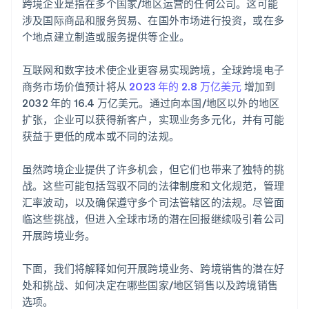
跨境企业是指在多个国家/地区运营的任何公司。这可能
E
客户服务
涉及国际商品和服务贸易、在国外市场进行投资，或在多
F
个地点建立制造或服务提供等企业。
经济不稳定
G
互联网和数字技术使企业更容易实现跨境，全球跨境电子
知识产权
H
商务市场价值预计将从
2023 年的 2.8 万亿美元
增加到
2032 年的 16.4 万亿美元。通过向本国/地区以外的地区
I
扩张，企业可以获得新客户，实现业务多元化，并有可能
获益于更低的成本或不同的法规。
L
M
虽然跨境企业提供了许多机会，但它们也带来了独特的挑
战。这些可能包括驾驭不同的法律制度和文化规范，管理
P
汇率波动，以及确保遵守多个司法管辖区的法规。尽管面
R
临这些挑战，但进入全球市场的潜在回报继续吸引着公司
开展跨境业务。
S
T
下面，我们将解释如何开展跨境业务、跨境销售的潜在好
处和挑战、如何决定在哪些国家/地区销售以及跨境销售
V
选项。