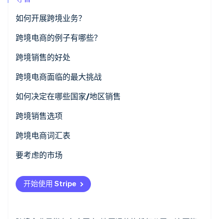
了解 Stripe 如何为 AI 构建经济基础设施。
立即观看
如何开展跨境业务？
跨境电商的例子有哪些？
电商平台
跨境销售的好处
数字服务
市场范围
跨境电商面临的最大挑战
供应链与制造
收入
法规遵从性
如何决定在哪些国家/地区销售
金融服务
竞争优势
物流和运输
跨境销售选项
旅游和旅行服务
规模经济
支付处理
跨境电商词汇表
A
专业服务
创新与学习
文化和语言
要考虑的市场
B
教育服务
风险缓释
市场进入和竞争
开始使用 Stripe
C
人才招聘
税务
D
技术