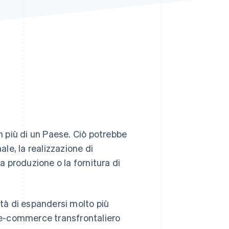
Stripe Sessions 2026
Scopri come Stripe sta
costruendo
l'infrastruttura
economica per l'IA.
Guarda ora
in più di un Paese. Ciò potrebbe
ale, la realizzazione di
la produzione o la fornitura di
ità di espandersi molto più
o e-commerce transfrontaliero