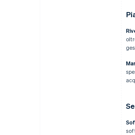
Pi
Riv
olt
ges
Mar
spe
acq
Ser
Sof
sof