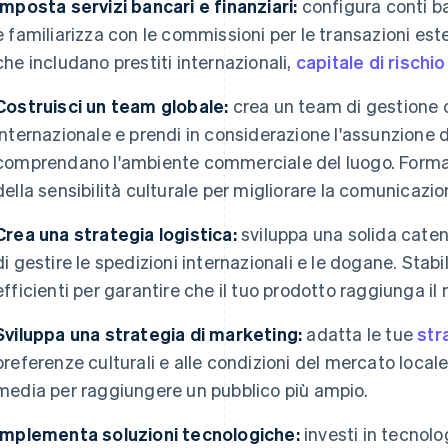
Imposta servizi bancari e finanziari:
configura conti ba
e familiarizza con le commissioni per le transazioni est
che includano prestiti internazionali,
capitale di rischio
Costruisci un team globale:
crea un team di gestione 
internazionale e prendi in considerazione l'assunzione d
comprendano l'ambiente commerciale del luogo. Forma i
della sensibilità culturale per migliorare la comunicazio
Crea una strategia logistica:
sviluppa una solida cate
di gestire le spedizioni internazionali e le dogane. Stabil
efficienti per garantire che il tuo prodotto raggiunga il
Sviluppa una strategia di marketing:
adatta le tue
str
preferenze culturali e alle condizioni del mercato locale.
media per raggiungere un pubblico più ampio.
Implementa soluzioni tecnologiche:
investi in tecnolo