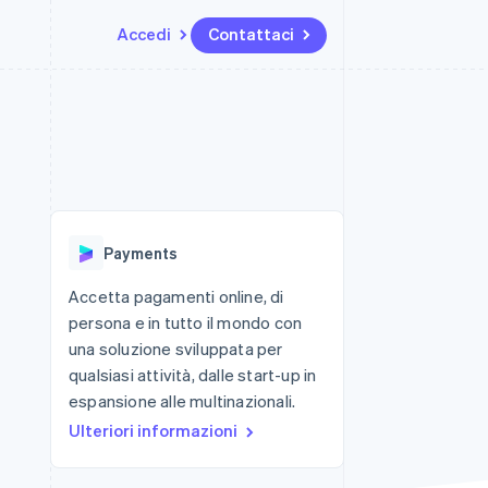
Accedi
Contattaci
Risorse
Ecosistema
Recapiti
me e marketplace
Altro
Integrazioni app
Partner
Contattaci
Product roadmap
ns
Esempi di codice
Stripe App Marketplace
Diventa nostro partner
Scopri cosa ti aspetta
 piattaforme
Blog per sviluppatori
 platforms
ibero
Stato dell'API
Radar
ari integrati
Prevenzione delle frodi
Payments
 fisiche
Atlas
Costituzione di start-up
Accetta pagamenti online, di
persona e in tutto il mondo con
Climate
Rimozione del carbonio
una soluzione sviluppata per
qualsiasi attività, dalle start-up in
Identity
Verifica online dell'identità
espansione alle multinazionali.
Ulteriori informazioni