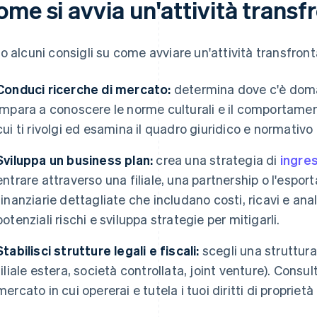
me si avvia un'attività transf
o alcuni consigli su come avviare un'attività transfronta
Conduci ricerche di mercato:
determina dove c'è domand
Impara a conoscere le norme culturali e il comportame
cui ti rivolgi ed esamina il quadro giuridico e normativo 
Sviluppa un business plan:
crea una strategia di
ingre
entrare attraverso una filiale, una partnership o l'espor
finanziarie dettagliate che includano costi, ricavi e anali
potenziali rischi e sviluppa strategie per mitigarli.
Stabilisci strutture legali e fiscali:
scegli una struttura
filiale estera, società controllata, joint venture). Consul
mercato in cui opererai e tutela i tuoi diritti di proprietà