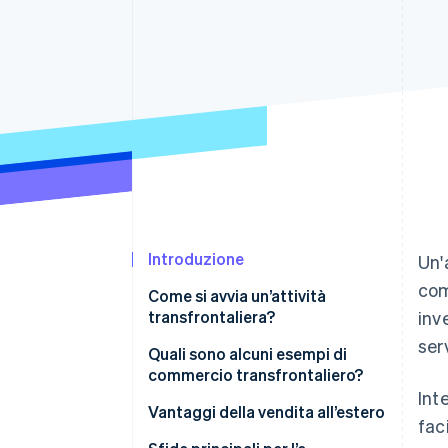
Link
Pagamento accelerato
Financial Connections
Conti finanziari collegati
Introduzione
Un'
com
Come si avvia un’attività
transfrontaliera?
inv
serv
Quali sono alcuni esempi di
commercio transfrontaliero?
Int
Piattaforme di e-commerce
Vantaggi della vendita all’estero
fac