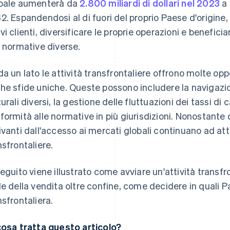
bale aumenterà da
2.800 miliardi di dollari nel 2023
a 
2. Espandendosi al di fuori del proprio Paese d'origine,
vi clienti, diversificare le proprie operazioni e benefici
i normative diverse.
da un lato le attività transfrontaliere offrono molte opp
he sfide uniche. Queste possono includere la navigazio
turali diversi, la gestione delle fluttuazioni dei tassi di
formità alle normative in più giurisdizioni. Nonostante 
ivanti dall'accesso ai mercati globali continuano ad att
nsfrontaliere.
seguito viene illustrato come avviare un'attività transfro
de della vendita oltre confine, come decidere in quali P
nsfrontaliera.
cosa tratta questo articolo?