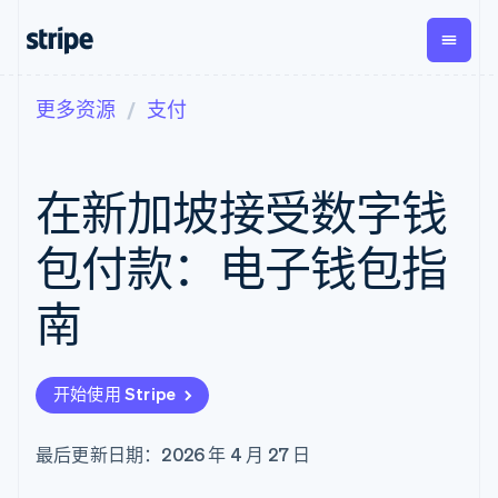
更多资源
支付
按企业阶段
文档
学习
支付
营收
资金管
平台
理
易市
大型企业
Stripe 文档
博客
Payments
Billing
初创企业
API 参考文档
客户案例
在新加坡接受数字钱
在线支付
经常性收入
Global
Conn
库与 SDK
指南
Payment links
Metronome
Payouts
Stripe Apps
按用量计费
平台
包付款：电子钱包指
无代码支付
Subscriptions
向第三
按应用场景
Checkout
方打款
支持
预构建支付界
订阅管理
南
指南
智能体商务
面
Invoicing
加密货币
获取支持
一次性或定期
Elements
电子商务
接受线上付款
托管支持方案
灵活的 UI 组件
账单
嵌入式金融
实施预置结账流程
专业服务
Payment
Tax
开始使用 Stripe
财务自动化
构建平台或交易市场
methods
销售税和增值
全球化企业
管理订阅
接入 125+ 种支
税自动化
应用内支付
提供按用量计费
付方式
Revenue
最后更新日期：2026 年 4 月 27 日
交易市场
发行稳定币支持的支付卡
Authorization
Recognition
公司
资金管理
通过智能体配置和管理服
Boost
会计自动化
平台
务