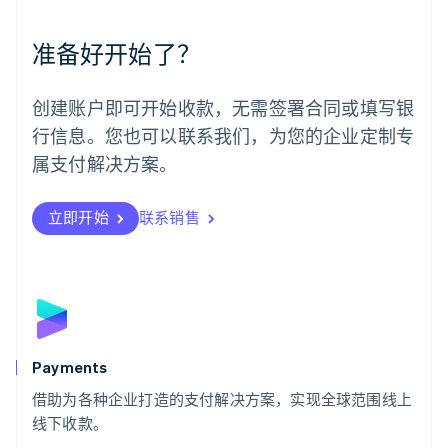
墨西哥
Español
English
准备好开始了？
挪威
English
葡萄牙
创建账户即可开始收款，无需签署合同或填写银
Português
English
行信息。您也可以联系我们，为您的企业定制专
日本
日本語
English
属支付解决方案。
瑞典
Svenska
English
瑞士
立即开始
联系销售
Deutsch
Français
Italiano
English
塞浦路斯
English
斯洛伐克
English
斯洛文尼亚
English
Italiano
Payments
泰国
ไทย
English
借助为各种企业打造的支付解决方案，实现全球范围线上
希腊
线下收款。
English