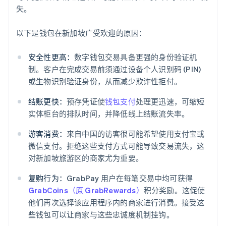
失。
以下是钱包在新加坡广受欢迎的原因：
安全性更高：
数字钱包交易具备更强的身份验证机
制。客户在完成交易前须通过设备个人识别码 (PIN)
或生物识别验证身份，从而减少欺诈性拒付。
结账更快：
预存凭证使
钱包支付
处理更迅速，可缩短
实体柜台的排队时间，并降低线上结账流失率。
游客消费：
来自中国的访客很可能希望使用支付宝或
微信支付。拒绝这些支付方式可能导致交易流失，这
对新加坡旅游区的商家尤为重要。
复购行为：
GrabPay 用户在每笔交易中均可获得
GrabCoins（原 GrabRewards）
积分奖励。这促使
他们再次选择该应用程序内的商家进行消费。接受这
些钱包可以让商家与这些忠诚度机制挂钩。