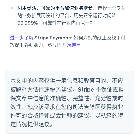
奥地利
利用灵活、可靠的平台加速业务增长：
选择一个专为
Deutsch
English
随业务扩展而设计的平台，历史正常运行时间达
澳大利亚
99.999%，可靠性在行业内首屈一指。
English
巴西
Português
English
进一步了解
Stripe Payments 如何为您的线上及线下付
保加利亚
款提供强劲助力，或立即
开始使用
。
English
比利时
Nederlands
Français
Deutsch
English
波兰
English
丹麦
本文中的内容仅供一般信息和教育目的，不应
English
被解释为法律或税务建议。Stripe 不保证或担
德国
保文章中信息的准确性、完整性、充分性或时
Deutsch
English
法国
效性。您应该寻求在您的司法管辖区获得执业
Français
English
许可的合格律师或会计师的建议，以就您的特
芬兰
定情况提供建议。
English
Svenska
荷兰
Nederlands
English