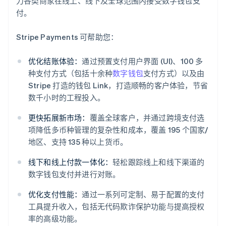
力各类商家在线上、线下及全球范围内接受数字钱包支
付。
Stripe Payments 可帮助您：
优化结账体验：
通过预置支付用户界面 (UI)、100 多
种支付方式（包括十余种
数字钱包
支付方式）以及由
Stripe 打造的钱包 Link，打造顺畅的客户体验，节省
数千小时的工程投入。
更快拓展新市场：
覆盖全球客户，并通过跨境支付选
项降低多币种管理的复杂性和成本，覆盖 195 个国家/
地区、支持 135 种以上货币。
线下和线上付款一体化：
轻松跟踪线上和线下渠道的
阿联酋
数字钱包支付并进行对账。
English
爱尔兰
优化支付性能：
通过一系列可定制、易于配置的支付
English
工具提升收入，包括无代码欺诈保护功能与提高授权
爱沙尼亚
率的高级功能。
English