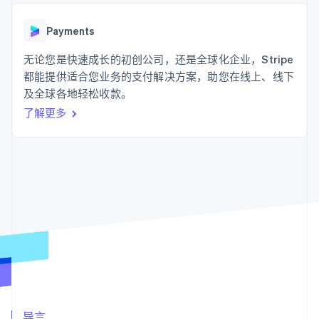
支付成功率优
Stripe Sigma
产品路线图
SaaS
化
自定义报告
Sessions 年度大会
Link
Data Pipeline
Payments
招聘
加速结账
数据同步
资讯中心
资源
无论您是快速成长的初创公司，还是全球化企业，Stripe
Stripe Press
按行业
都能提供适合您业务的支付解决方案，助您在线上、线下
应用集成
及全球各地轻松收款。
AI 企业
代码示例
更多
创作者经济
开发者博客
联系
了解更多
Product roadmap
游戏
API 状态
了解未来规划
酒店、旅游与休闲
联系销售
保险
Radar
成为合作伙伴
媒体与娱乐
欺诈防范
非营利组织
Atlas
专业服务
初创企业注册
公共部门
零售
Climate
碳移除
生态系统
合作伙伴
Stripe App Marketplace
Stripe Sessions 2026
导言