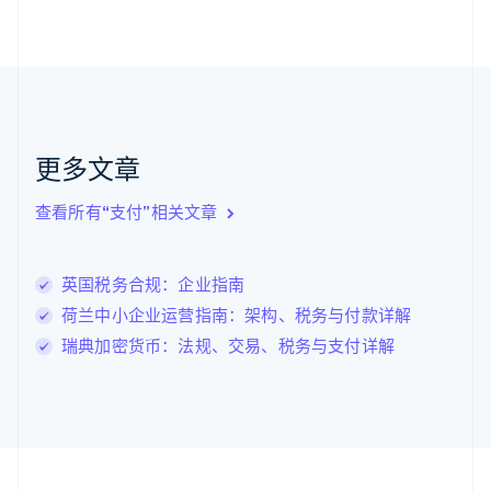
加拿大
English
Français
捷克
English
克罗地亚
English
Italiano
拉脱维亚
更多文章
English
立陶宛
查看所有“支付”相关文章
English
列支敦士登
Deutsch
English
卢森堡
英国税务合规：企业指南
Français
Deutsch
English
荷兰中小企业运营指南：架构、税务与付款详解
罗马尼亚
瑞典加密货币：法规、交易、税务与支付详解
English
马尔他
English
马来西亚
English
简体中文
美国
English
Español
简体中文