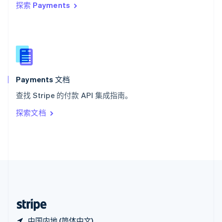
探索 Payments
西班牙
Español
English
新加坡
English
简体中文
新西兰
English
匈牙利
English
Payments 文档
意大利
查找 Stripe 的付款 API 集成指南。
Italiano
English
印度
探索文档
English
英国
English
直布罗陀
English
中国内地
简体中文
English
中国香港特别行政区
English
简体中文
中国内地 (简体中文)