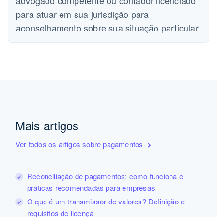
advogado competente ou contador licenciado
English
para atuar em sua jurisdição para
Croácia
aconselhamento sobre sua situação particular.
English
Italiano
Dinamarca
English
Emirados Árabes Unidos
English
Eslováquia
English
Eslovênia
English
Italiano
Espanha
Mais artigos
Español
English
Estados Unidos
Ver todos os artigos sobre pagamentos
English
Español
简体中文
Estônia
English
Reconciliação de pagamentos: como funciona e
Finlândia
English
Svenska
práticas recomendadas para empresas
França
O que é um transmissor de valores? Definição e
Français
English
requisitos de licença
Gibraltar