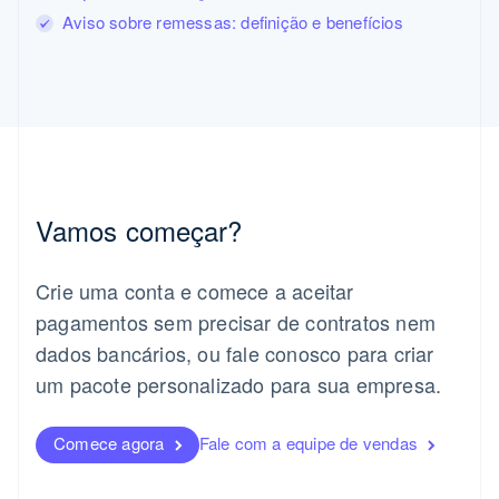
English
Aviso sobre remessas: definição e benefícios
Grécia
English
Hungria
English
Índia
English
Irlanda
English
Vamos começar?
Itália
Italiano
English
Japão
Crie uma conta e comece a aceitar
日本語
English
Letônia
pagamentos sem precisar de contratos nem
English
dados bancários, ou fale conosco para criar
Liechtenstein
um pacote personalizado para sua empresa.
Deutsch
English
Lituânia
English
Comece agora
Fale com a equipe de vendas
Luxemburgo
Français
Deutsch
English
Malásia