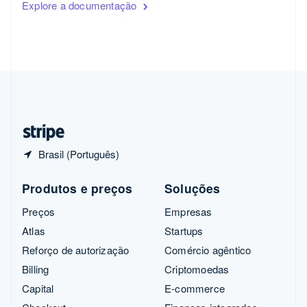
Explore a documentação
English
Singapura
English
简体中文
Suécia
Svenska
English
Suíça
Deutsch
Français
Italiano
English
Tailândia
ไทย
English
Brasil (Português)
Produtos e preços
Soluções
Preços
Empresas
Atlas
Startups
Reforço de autorização
Comércio agêntico
Billing
Criptomoedas
Capital
E-commerce