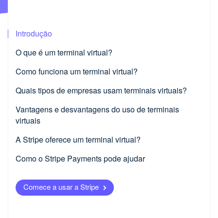
Parceiros
Stripe App Marketplace
Introdução
Stripe Sessions 2026
O que é um terminal virtual?
Veja como a Stripe está construindo a infraestrutura econôm
Assista agora
Como funciona um terminal virtual?
Quais tipos de empresas usam terminais virtuais?
Vantagens e desvantagens do uso de terminais
virtuais
Benefícios
A Stripe oferece um terminal virtual?
Desvantagens​
Como o Stripe Payments pode ajudar
Comece a usar a Stripe