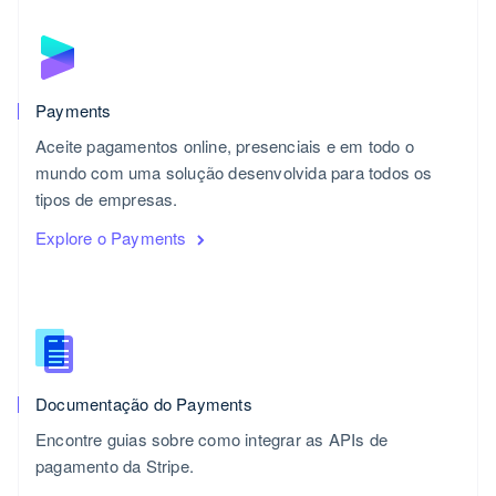
English
简体中文
Malta
English
México
Español
English
Payments
Noruega
Aceite pagamentos online, presenciais e em todo o
English
mundo com uma solução desenvolvida para todos os
Nova Zelândia
English
tipos de empresas.
Países Baixos
Explore o Payments
Nederlands
English
Polônia
English
Portugal
Português
English
RAE de Hong Kong, China
English
简体中文
Documentação do Payments
Reino Unido
English
Encontre guias sobre como integrar as APIs de
República Tcheca
pagamento da Stripe.
English
Romênia