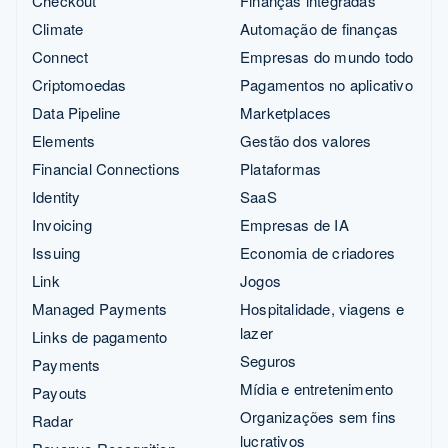
Checkout
Finanças integradas
Climate
Automação de finanças
Connect
Empresas do mundo todo
Criptomoedas
Pagamentos no aplicativo
Data Pipeline
Marketplaces
Elements
Gestão dos valores
Financial Connections
Plataformas
Identity
SaaS
Invoicing
Empresas de IA
Issuing
Economia de criadores
Link
Jogos
Managed Payments
Hospitalidade, viagens e
lazer
Links de pagamento
Seguros
Payments
Mídia e entretenimento
Payouts
Organizações sem fins
Radar
lucrativos