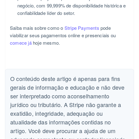
negócio, com 99,999% de disponibilidade histórica e
confiabilidade líder do setor.
Saiba mais sobre como o
Stripe Payments
pode
viabilizar seus pagamentos online e presenciais ou
Alemanha
comece já
hoje mesmo.
Deutsch
English
Austrália
English
Áustria
Deutsch
English
Bélgica
O conteúdo deste artigo é apenas para fins
Nederlands
Français
Deutsch
English
gerais de informação e educação e não deve
Brasil
ser interpretado como aconselhamento
Português
English
Bulgária
jurídico ou tributário. A Stripe não garante a
English
exatidão, integridade, adequação ou
Canadá
English
Français
atualidade das informações contidas no
China continental
artigo. Você deve procurar a ajuda de um
简体中文
English
Chipre