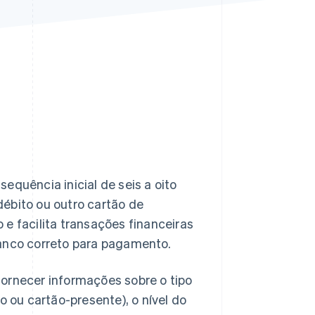
Stripe Sessions 2026
Veja como a Stripe está
construindo a
infraestrutura
econômica da IA.
Assista agora
equência inicial de seis a oito
débito ou outro cartão de
e facilita transações financeiras
banco correto para pagamento.
fornecer informações sobre o tipo
o ou cartão-presente), o nível do