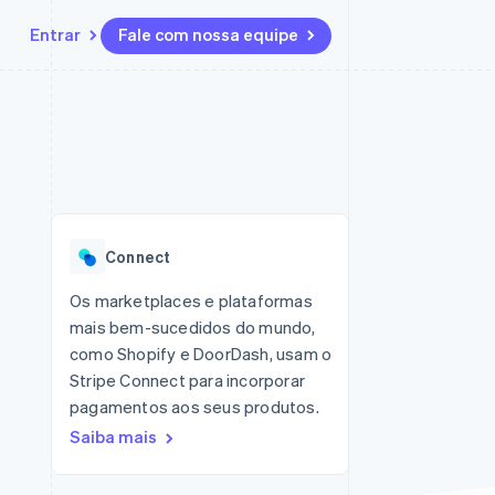
Entrar
Fale com nossa equipe
Recursos
Ecossistema
Contato
 marketplaces
Mais
Integrações de aplicativos
Parceiros
Fale com a equipe de vendas
Product roadmap
sões
Exemplos de códigos
Stripe App Marketplace
Seja um parceiro
Veja o que está chegando
ara plataformas
Blog de desenvolvedores
zer
Status da API
Radar
Prevenção de fraudes
Connect
Atlas
ativos
Incorporação de startups
Os marketplaces e plataformas
mais bem-sucedidos do mundo,
Climate
Remoção de carbono
como Shopify e DoorDash, usam o
Stripe Connect para incorporar
pagamentos aos seus produtos.
Saiba mais