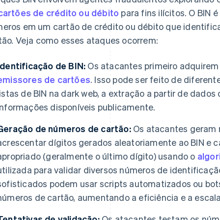
cartões de crédito ou débito
para fins ilícitos. O BIN é
eros em um cartão de crédito ou débito que identifica
tão. Veja como esses ataques ocorrem:
Identificação de BIN:
Os atacantes primeiro adquirem 
emissores de cartões
. Isso pode ser feito de difere
listas de BIN na dark web, a extração a partir de dado
informações disponíveis publicamente.
Geração de números de cartão:
Os atacantes geram 
acrescentar dígitos gerados aleatoriamente ao BIN e cal
apropriado (geralmente o último dígito) usando o
algor
utilizada para validar diversos números de identificaç
sofisticados podem usar scripts automatizados ou bots
números de cartão, aumentando a eficiência e a escal
Tentativas de validação:
Os atacantes testam os núme