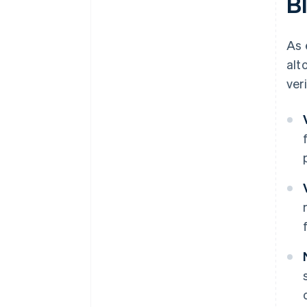
B
As 
alt
ver