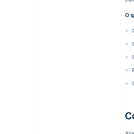
O q
C
Ata