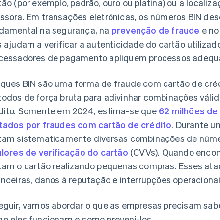
tão (por exemplo, padrão, ouro ou platina) ou a localiz
ssora. Em transações eletrônicas, os números BIN 
damental na segurança, na
prevenção de fraude
e no
s ajudam a verificar a autenticidade do cartão utiliza
cessadores de pagamento apliquem processos adequa
ques BIN são uma forma de fraude com cartão de cré
odos de força bruta para adivinhar combinações váli
dito. Somente em 2024, estima-se que
62 milhões de
tados por fraudes com cartão de crédito
. Durante u
tam sistematicamente diversas combinações de númer
alores de verificação do cartão
(CVVs). Quando encon
tam o cartão realizando pequenas compras. Esses at
anceiras, danos à reputação e interrupções operaciona
eguir, vamos abordar o que as empresas precisam sabe
o eles funcionam e como preveni-los.