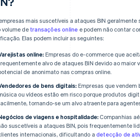
IN?
empresas mais suscetíveis a ataques BIN geralmente
o volume de
transações online
e podem não contar com
ificação. Elas podem incluir as seguintes:
Varejistas online:
Empresas do e-commerce que aceit
frequentemente alvo de ataques BIN devido ao maior 
potencial de anonimato nas compras online.
Vendedores de bens digitais:
Empresas que vendem be
música ou vídeos estão em risco porque produtos digit
facilmente, tornando-se um alvo atraente para agentes
Negócios de viagens e hospitalidade:
Companhias aére
são suscetíveis a ataques BIN, pois frequentemente li
clientes internacionais, dificultando a
detecção de ati