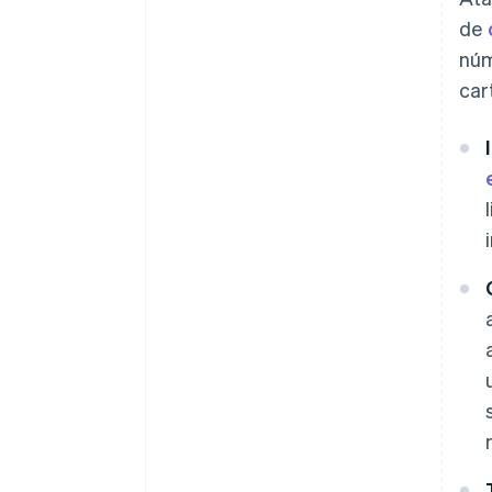
de
núm
car