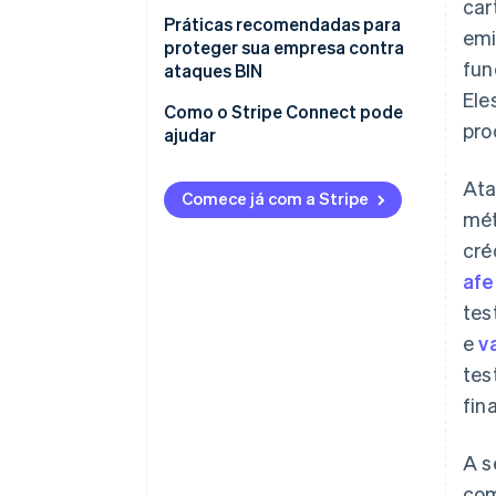
car
Práticas recomendadas para
emi
proteger sua empresa contra
fun
ataques BIN
Ele
Como o Stripe Connect pode
pro
ajudar
Ata
Comece já com a Stripe
mét
cré
afe
tes
e
v
tes
fin
A s
com