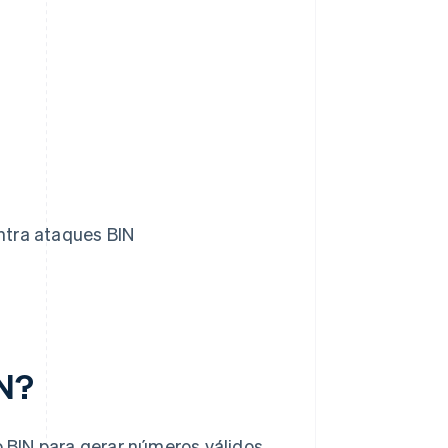
ntra ataques BIN
N?
 BIN para gerar números válidos