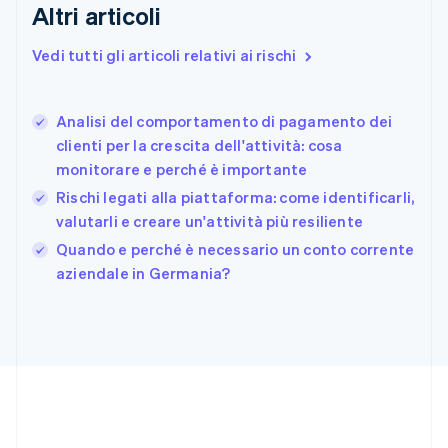
Finlandia
Altri articoli
English
Svenska
Francia
Vedi tutti gli articoli relativi ai rischi
Français
English
Germania
Deutsch
English
Analisi del comportamento di pagamento dei
Giappone
日本語
English
clienti per la crescita dell'attività: cosa
Gibilterra
monitorare e perché è importante
English
Rischi legati alla piattaforma: come identificarli,
Grecia
valutarli e creare un'attività più resiliente
English
India
Quando e perché è necessario un conto corrente
English
aziendale in Germania?
Irlanda
English
Italia
Italiano
English
Lettonia
English
Liechtenstein
Deutsch
English
Lituania