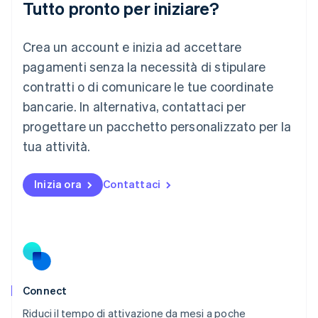
Tutto pronto per iniziare?
English
Lussemburgo
Crea un account e inizia ad accettare
Français
Deutsch
English
Malaysia
pagamenti senza la necessità di stipulare
English
简体中文
contratti o di comunicare le tue coordinate
Malta
English
bancarie. In alternativa, contattaci per
Messico
progettare un pacchetto personalizzato per la
Español
English
Norvegia
tua attività.
English
Nuova Zelanda
Inizia ora
Contattaci
English
Paesi Bassi
Nederlands
English
Polonia
English
Portogallo
Português
English
RAS di Hong Kong, Cina
Connect
English
简体中文
Riduci il tempo di attivazione da mesi a poche
Regno Unito