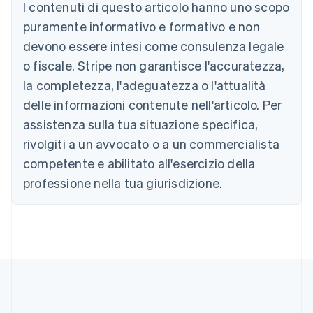
Austria
I contenuti di questo articolo hanno uno scopo
Deutsch
English
puramente informativo e formativo e non
Belgio
devono essere intesi come consulenza legale
Nederlands
Français
Deutsch
English
Brasile
o fiscale. Stripe non garantisce l'accuratezza,
Português
English
la completezza, l'adeguatezza o l'attualità
Bulgaria
English
delle informazioni contenute nell'articolo. Per
Canada
assistenza sulla tua situazione specifica,
English
Français
Cina continentale
rivolgiti a un avvocato o a un commercialista
简体中文
English
competente e abilitato all'esercizio della
Cipro
professione nella tua giurisdizione.
English
Croazia
English
Italiano
Danimarca
English
Emirati Arabi Uniti
English
Estonia
English