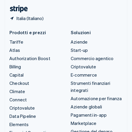
English
Italia (Italiano)
Prodotti e prezzi
Soluzioni
Tariffe
Aziende
Atlas
Start-up
Authorization Boost
Commercio agentico
Billing
Criptovalute
Capital
E-commerce
Checkout
Strumenti finanziari
integrati
Climate
Automazione per finanza
Connect
Aziende globali
Criptovalute
Pagamenti in-app
Data Pipeline
Marketplace
Elements
Gestione del denaro