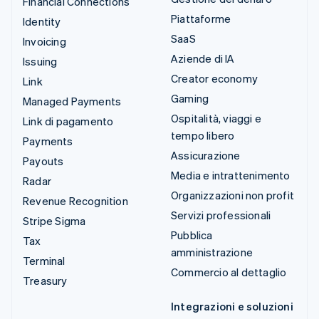
Financial Connections
Piattaforme
Identity
SaaS
Invoicing
Aziende di IA
Issuing
Creator economy
Link
Gaming
Managed Payments
Ospitalità, viaggi e
Link di pagamento
tempo libero
Payments
Assicurazione
Payouts
Media e intrattenimento
Radar
Organizzazioni non profit
Revenue Recognition
Servizi professionali
Stripe Sigma
Pubblica
Tax
amministrazione
Terminal
Commercio al dettaglio
Treasury
Integrazioni e soluzioni