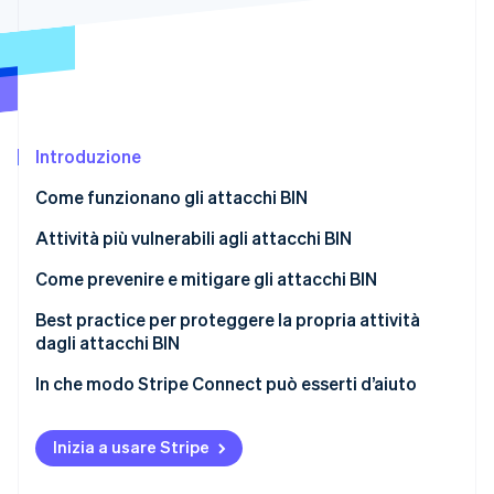
Scopri cosa ti aspetta
Radar
Ecosistema
Prevenzione delle frodi
Partner
Atlas
Stripe App Marketplace
Costituzione di start-up
Introduzione
Climate
Rimozione del carbonio
Come funzionano gli attacchi BIN
Identity
Verifica online dell'identità
Attività più vulnerabili agli attacchi BIN
Come prevenire e mitigare gli attacchi BIN
Best practice per proteggere la propria attività
dagli attacchi BIN
Stripe Sessions 2026
Scopri come Stripe sta costruendo l'infrastruttura economi
In che modo Stripe Connect può esserti d’aiuto
Guarda ora
Inizia a usare Stripe