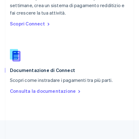
English
settimane, crea un sistema di pagamento redditizio e
Repubblica Ceca
fai crescere la tua attività.
English
Scopri Connect
Romania
English
Singapore
English
简体中文
Slovacchia
English
Slovenia
English
Italiano
Documentazione di Connect
Spagna
Scopri come instradare i pagamenti tra più parti.
Español
English
Stati Uniti
Consulta la documentazione
English
Español
简体中文
Svezia
Svenska
English
Svizzera
Deutsch
Français
Italiano
English
Thailandia
ไทย
English
Ungheria