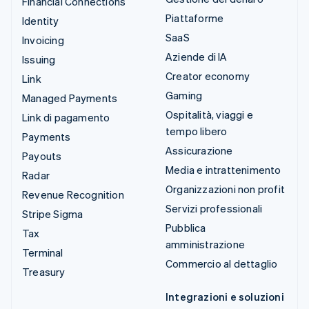
Financial Connections
Piattaforme
Identity
SaaS
Invoicing
Aziende di IA
Issuing
Creator economy
Link
Gaming
Managed Payments
Ospitalità, viaggi e
Link di pagamento
tempo libero
Payments
Assicurazione
Payouts
Media e intrattenimento
Radar
Organizzazioni non profit
Revenue Recognition
Servizi professionali
Stripe Sigma
Pubblica
Tax
amministrazione
Terminal
Commercio al dettaglio
Treasury
Integrazioni e soluzioni