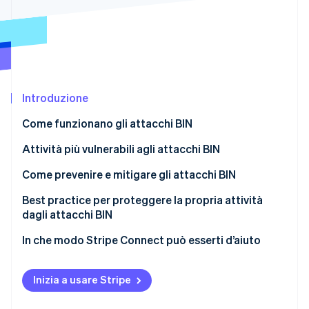
Radar
Prevenzione delle frodi
Ecosistema
Atlas
Costituzione di start-up
Partner
Stripe App Marketplace
Climate
Rimozione del carbonio
Introduzione
Identity
Come funzionano gli attacchi BIN
Verifica online dell'identità
Attività più vulnerabili agli attacchi BIN
Come prevenire e mitigare gli attacchi BIN
Best practice per proteggere la propria attività
Stripe Sessions 2026
dagli attacchi BIN
Scopri come Stripe sta costruendo l'infrastruttura economi
Guarda ora
In che modo Stripe Connect può esserti d’aiuto
Inizia a usare Stripe