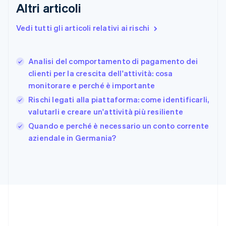
Finlandia
Altri articoli
English
Svenska
Francia
Vedi tutti gli articoli relativi ai rischi
Français
English
Germania
Deutsch
English
Analisi del comportamento di pagamento dei
Giappone
日本語
English
clienti per la crescita dell'attività: cosa
Gibilterra
monitorare e perché è importante
English
Rischi legati alla piattaforma: come identificarli,
Grecia
valutarli e creare un'attività più resiliente
English
India
Quando e perché è necessario un conto corrente
English
aziendale in Germania?
Irlanda
English
Italia
Italiano
English
Lettonia
English
Liechtenstein
Deutsch
English
Lituania