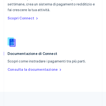
English
settimane, crea un sistema di pagamento redditizio e
Repubblica Ceca
fai crescere la tua attività.
English
Scopri Connect
Romania
English
Singapore
English
简体中文
Slovacchia
English
Slovenia
English
Italiano
Documentazione di Connect
Spagna
Scopri come instradare i pagamenti tra più parti.
Español
English
Stati Uniti
Consulta la documentazione
English
Español
简体中文
Svezia
Svenska
English
Svizzera
Deutsch
Français
Italiano
English
Thailandia
ไทย
English
Ungheria