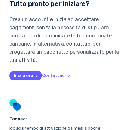
Tutto pronto per iniziare?
English
Lussemburgo
Crea un account e inizia ad accettare
Français
Deutsch
English
Malaysia
pagamenti senza la necessità di stipulare
English
简体中文
contratti o di comunicare le tue coordinate
Malta
English
bancarie. In alternativa, contattaci per
Messico
progettare un pacchetto personalizzato per la
Español
English
Norvegia
tua attività.
English
Nuova Zelanda
Inizia ora
Contattaci
English
Paesi Bassi
Nederlands
English
Polonia
English
Portogallo
Português
English
RAS di Hong Kong, Cina
Connect
English
简体中文
Riduci il tempo di attivazione da mesi a poche
Regno Unito