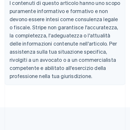
Austria
I contenuti di questo articolo hanno uno scopo
Deutsch
English
puramente informativo e formativo e non
Belgio
devono essere intesi come consulenza legale
Nederlands
Français
Deutsch
English
Brasile
o fiscale. Stripe non garantisce l'accuratezza,
Português
English
la completezza, l'adeguatezza o l'attualità
Bulgaria
English
delle informazioni contenute nell'articolo. Per
Canada
assistenza sulla tua situazione specifica,
English
Français
Cina continentale
rivolgiti a un avvocato o a un commercialista
简体中文
English
competente e abilitato all'esercizio della
Cipro
professione nella tua giurisdizione.
English
Croazia
English
Italiano
Danimarca
English
Emirati Arabi Uniti
English
Estonia
English