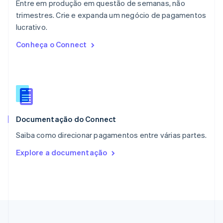
Entre em produção em questão de semanas, não
Nova Zelândia
English
trimestres. Crie e expanda um negócio de pagamentos
Países Baixos
lucrativo.
Nederlands
English
Conheça o Connect
Polônia
English
Portugal
Português
English
RAE de Hong Kong, China
English
简体中文
Reino Unido
English
Documentação do Connect
República Tcheca
Saiba como direcionar pagamentos entre várias partes.
English
Romênia
Explore a documentação
English
Singapura
English
简体中文
Suécia
Svenska
English
Suíça
Deutsch
Français
Italiano
English