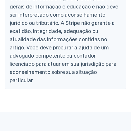
Austrália
gerais de informação e educação e não deve
English
ser interpretado como aconselhamento
Áustria
jurídico ou tributário. A Stripe não garante a
Deutsch
English
Bélgica
exatidão, integridade, adequação ou
Nederlands
Français
Deutsch
English
atualidade das informações contidas no
Brasil
Português
English
artigo. Você deve procurar a ajuda de um
Bulgária
advogado competente ou contador
English
Canadá
licenciado para atuar em sua jurisdição para
English
Français
aconselhamento sobre sua situação
China continental
particular.
简体中文
English
Chipre
English
Croácia
English
Italiano
Dinamarca
English
Emirados Árabes Unidos
English