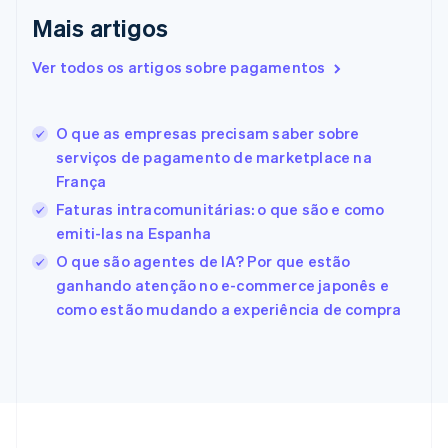
Eslováquia
Mais artigos
English
Eslovênia
Ver todos os artigos sobre pagamentos
English
Italiano
Espanha
Español
English
O que as empresas precisam saber sobre
Estados Unidos
serviços de pagamento de marketplace na
English
Español
简体中文
Estônia
França
English
Faturas intracomunitárias: o que são e como
Finlândia
emiti-las na Espanha
English
Svenska
França
O que são agentes de IA? Por que estão
Français
English
ganhando atenção no e-commerce japonês e
Gibraltar
como estão mudando a experiência de compra
English
Grécia
English
Hungria
English
Índia
English