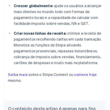
Crescer globalmente:
ajude os usuários a alcançar
mais clientes no mundo todo com formas de
pagamento locais e a capacidade de calcular com
facilidade imposto sobre vendas, IVA e GST.
Criar novas linhas de receita:
otimize a receita de
pagamentos recolhendo tarifas em cada transação.
Monetize as funções da Stripe ativando
pagamentos presenciais, repasses instantâneos,
cobrança de imposto sobre vendas, financiamento,
cartões de despesas e muito mais na plataforma.
Saiba mais
sobre o Stripe Connect ou
comece hoje
mesmo.
Alemanha
O conteúdo deste artigo é apenas para fins
Deutsch
English