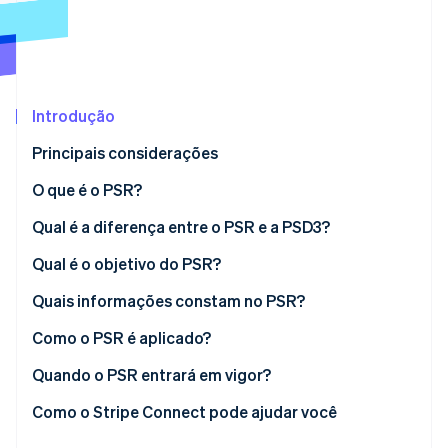
Ecossistema
Stripe Sessions 2026
Parceiros
Stripe App Marketplace
Veja como a Stripe está construindo a infraestrutura econô
Introdução
Assista agora
Principais considerações
O que é o PSR?
Qual é a diferença entre o PSR e a PSD3?
Qual é o objetivo do PSR?
Quais informações constam no PSR?
Como o PSR é aplicado?
Quando o PSR entrará em vigor?
Como o Stripe Connect pode ajudar você