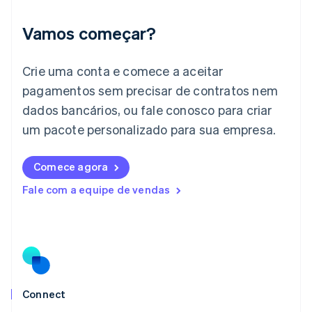
Irlanda
English
Vamos começar?
Itália
Italiano
English
Japão
Crie uma conta e comece a aceitar
日本語
English
pagamentos sem precisar de contratos nem
Letônia
dados bancários, ou fale conosco para criar
English
Liechtenstein
um pacote personalizado para sua empresa.
Deutsch
English
Lituânia
English
Comece agora
Luxemburgo
Fale com a equipe de vendas
Français
Deutsch
English
Malásia
English
简体中文
Malta
English
México
Español
English
Noruega
Connect
English