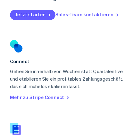
Deutsch
English
Polen
Jetzt starten
Sales-Team kontaktieren
English
Portugal
Português
English
Rumänien
English
Schweden
Svenska
English
Schweiz
Connect
Deutsch
Français
Italiano
English
Gehen Sie innerhalb von Wochen statt Quartalen live
Singapur
English
简体中文
und etablieren Sie ein profitables Zahlungsgeschäft,
Slowakei
das sich mühelos skalieren lässt.
English
Mehr zu Stripe Connect
Slowenien
English
Italiano
Sonderverwaltungsregion Hongkong,
China
English
简体中文
Spanien
Español
English