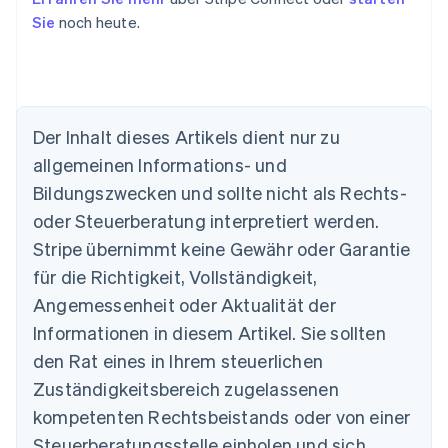
Sie
noch heute.
Der Inhalt dieses Artikels dient nur zu
allgemeinen Informations- und
Bildungszwecken und sollte nicht als Rechts-
Australien
oder Steuerberatung interpretiert werden.
English
Belgien
Stripe übernimmt keine Gewähr oder Garantie
Nederlands
Français
Deutsch
English
für die Richtigkeit, Vollständigkeit,
Brasilien
Português
English
Angemessenheit oder Aktualität der
Bulgarien
Informationen in diesem Artikel. Sie sollten
English
Dänemark
den Rat eines in Ihrem steuerlichen
English
Zuständigkeitsbereich zugelassenen
Deutschland
kompetenten Rechtsbeistands oder von einer
Deutsch
English
Estland
Steuerberatungsstelle einholen und sich