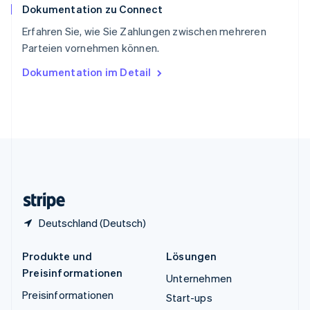
Dokumentation zu Connect
Thailand
ไทย
English
Erfahren Sie, wie Sie Zahlungen zwischen mehreren
Tschechische Republik
Parteien vornehmen können.
English
Ungarn
Dokumentation im Detail
English
Vereinigte Arabische Emirate
English
Vereinigte Staaten
English
Español
简体中文
Vereinigtes Königreich
English
Zypern
English
Deutschland (Deutsch)
Produkte und
Lösungen
Preisinformationen
Unternehmen
Preisinformationen
Start-ups