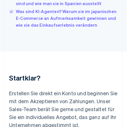
English
Italiano
sind und wie man sie in Spanien ausstellt
Lettland
Was sind KI-Agenten? Warum sie im japanischen
English
E-Commerce an Aufmerksamkeit gewinnen und
Liechtenstein
wie sie das Einkaufserlebnis verändern
Deutsch
English
Litauen
English
Luxemburg
Français
Deutsch
English
Malaysia
English
简体中文
Malta
English
Startklar?
Mexiko
Español
English
Neuseeland
Erstellen Sie direkt ein Konto und beginnen Sie
English
mit dem Akzeptieren von Zahlungen. Unser
Niederlande
Nederlands
English
Sales-Team berät Sie gerne und gestaltet für
Norwegen
Sie ein individuelles Angebot, das ganz auf Ihr
English
Österreich
Unternehmen abgestimmt ist.