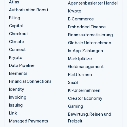
Atlas
Agentenbasierter Handel
Authorization Boost
Krypto
Billing
E-Commerce
Capital
Embedded Finance
Checkout
Finanzautomatisierung
Climate
Globale Unternehmen
Connect
In-App-Zahlungen
Krypto
Marktplätze
Data Pipeline
Geldmanagement
Elements
Plattformen
Financial Connections
SaaS
Identity
KI-Unternehmen
Invoicing
Creator Economy
Issuing
Gaming
Link
Bewirtung, Reisen und
Managed Payments
Freizeit