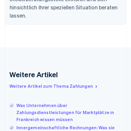
English
hinsichtlich Ihrer speziellen Situation beraten
Festlandchina
lassen.
简体中文
English
Finnland
English
Svenska
Frankreich
Français
English
Gibraltar
English
Griechenland
English
Indien
Weitere Artikel
English
Irland
Weitere Artikel zum Thema Zahlungen
English
Italien
Italiano
English
Japan
Was Unternehmen über
日本語
English
Zahlungsdienstleistungen für Marktplätze in
Kanada
Frankreich wissen müssen
English
Français
Innergemeinschaftliche Rechnungen: Was sie
Kroatien