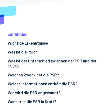
Betrugsprävention
Ecosystem
Atlas
Start-up-Gründung
Partner
Stripe App-Marktplatz
Climate
CO₂-Entnahme
Identity
Einführung
Online-Identitätsprüfung
Wichtige Erkenntnisse
Was ist die PSR?
Was ist der Unterschied zwischen der PSR und der
Stripe-Sessions 2026
PSD3?
Erfahren Sie, wie Stripe Lösungen für die W
Jetzt ansehen
Welchen Zweck hat die PSR?
Welche Informationen enthält die PSR?
Wie wird die PSR angewandt?
Wann tritt die PSR in Kraft?