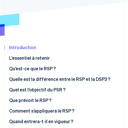
Découvrez les prochaines évolutions
Commerce en ligne
Radar
Prévention de la fraude
Écosystème
Atlas
Constitution de start-up
Partenaires
Climate
Stripe App Marketplace
Élimination du carbone
Introduction
Identity
L’essentiel à retenir
Vérification de l'identité
Qu’est-ce que le RSP ?
Quelle est la différence entre le RSP et la DSP3 ?
Quel est l’objectif du PSR ?
Stripe Sessions 2026
Découvrez comment Stripe construit l’infrastructure écono
Que prévoit le RSP ?
Regarder la vidéo
Comment s’appliquera le RSP ?
Quand entrera-t-il en vigueur ?