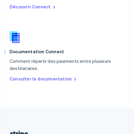
Portugal
Découvrir Connect
Português
English
R.A.S. de Hong Kong, Chine
English
简体中文
République tchèque
English
Roumanie
English
Documentation Connect
Royaume-Uni
English
Comment répartir des paiements entre plusieurs
Singapour
destinataires.
English
简体中文
Slovaquie
Consulter la documentation
English
Slovénie
English
Italiano
Suède
Svenska
English
Suisse
Deutsch
Français
Italiano
English
Thaïlande
ไทย
English