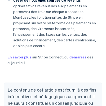
Créer de nouvelles sources de revenus :
optimisez vos revenus liés aux paiements en
percevant des frais sur chaque transaction.
Monétisez les fonctionnalités de Stripe en
proposant sur votre plateforme des paiements en
personne, des virements instantanés,
l’encaissement des taxes sur les ventes, des
solutions de financement, des cartes d’entreprise,
et bien plus encore.
En savoir plus
sur Stripe Connect, ou
démarrez
dès
aujourd’hui.
Le contenu de cet article est fourni à des fins
Allemagne
Deutsch
English
informatives et pédagogiques uniquement. Il
Australie
ne saurait constituer un conseil juridique ou
English