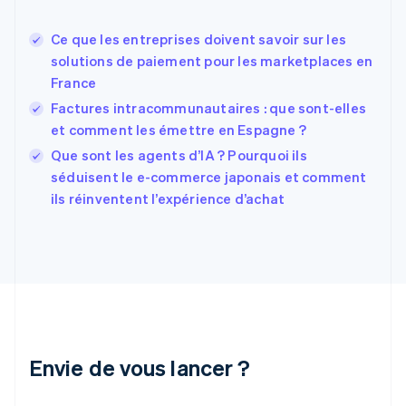
Estonie
English
Ce que les entreprises doivent savoir sur les
États-Unis
solutions de paiement pour les marketplaces en
English
Español
简体中文
France
Finlande
English
Svenska
Factures intracommunautaires : que sont-elles
France
et comment les émettre en Espagne ?
Français
English
Que sont les agents d’IA ? Pourquoi ils
Gibraltar
English
séduisent le e-commerce japonais et comment
Grèce
ils réinventent l’expérience d’achat
English
Hongrie
English
Inde
English
Irlande
English
Italie
Italiano
English
Envie de vous lancer ?
Japon
日本語
English