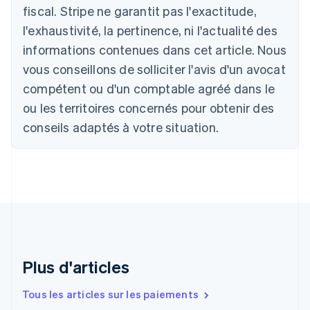
Autriche
fiscal. Stripe ne garantit pas l'exactitude,
Deutsch
English
l'exhaustivité, la pertinence, ni l'actualité des
Belgique
informations contenues dans cet article. Nous
Nederlands
Français
Deutsch
English
Brésil
vous conseillons de solliciter l'avis d'un avocat
Português
English
compétent ou d'un comptable agréé dans le
Bulgarie
ou les territoires concernés pour obtenir des
English
Canada
conseils adaptés à votre situation.
English
Français
Chine continentale
简体中文
English
Chypre
English
Croatie
English
Italiano
Danemark
English
Émirats arabes unis
Plus d'articles
English
Espagne
Tous les articles sur les paiements
Español
English