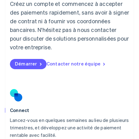
Créez un compte et commencez à accepter
Lettonie
English
des paiements rapidement, sans avoir à signer
Liechtenstein
de contrat ni à fournir vos coordonnées
Deutsch
English
Lituanie
bancaires. N'hésitez pas à nous contacter
English
pour discuter de solutions personnalisées pour
Luxembourg
votre entreprise.
Français
Deutsch
English
Malaisie
English
简体中文
Démarrer
Contacter notre équipe
Malte
English
Mexique
Español
English
Norvège
English
Nouvelle-Zélande
English
Connect
Pays-Bas
Lancez-vous en quelques semaines au lieu de plusieurs
Nederlands
English
trimestres, et développez une activité de paiement
Pologne
English
rentable avec facilité.