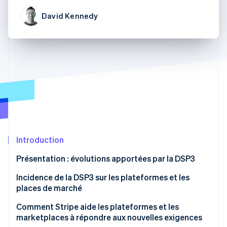
Découvrez les prochaines évolutions
Commerce en ligne
David Kennedy
Radar
Prévention de la fraude
Écosystème
Atlas
Constitution de start-up
Partenaires
Climate
Stripe App Marketplace
Élimination du carbone
Identity
Vérification de l'identité
Introduction
Présentation : évolutions apportées par la DSP3
Stripe Sessions 2026
Découvrez comment Stripe construit l’infrastructure écono
Incidence de la DSP3 sur les plateformes et les
Regarder la vidéo
places de marché
Gestion des paiements pour les plateformes et les
Comment Stripe aide les plateformes et les
places de marché dans le cadre de la
marketplaces à répondre aux nouvelles exigences