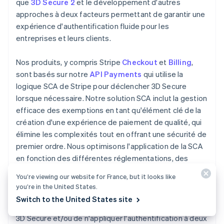
que
3D Secure 2
et le développement d'autres
approches à deux facteurs permettant de garantir une
expérience d'authentification fluide pour les
entreprises et leurs clients.
Nos produits, y compris Stripe
Checkout
et
Billing
,
sont basés sur notre
API Payments
qui utilise la
logique SCA de Stripe pour déclencher 3D Secure
lorsque nécessaire. Notre solution SCA inclut la gestion
efficace des exemptions en tant qu'élément clé de la
création d'une expérience de paiement de qualité, qui
élimine les complexités tout en offrant une sécurité de
premier ordre. Nous optimisons l'application de la SCA
en fonction des différentes réglementations, des
banques et des réseaux de cartes, et nous appliquons
You’re viewing our website for France, but it looks like
les exemptions pertinentes, par exemple pour les
you’re in the United States.
paiements à faible risque ou les paiements
Switch to the United States site
d'entreprise sécurisés, afin de ne déclencher
3D Secure et/ou de n'appliquer l'authentification à deux