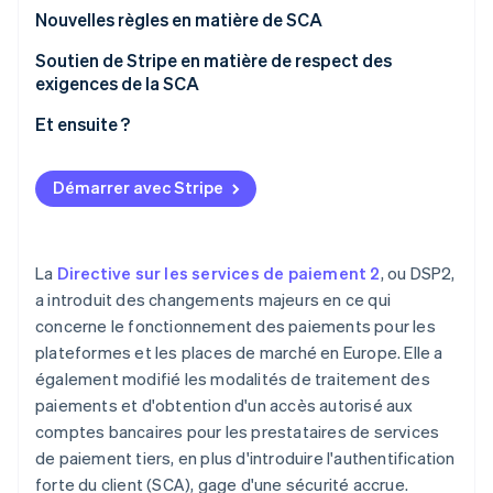
réglementation DSP2 actuelle
Paiements via une plateforme avec Connect
Nouvelles règles en matière de SCA
Durcissement de la réglementation pour les
Rôle de la SCA dans la réduction de la fraude
Soutien de Stripe en matière de respect des
plateformes et les places de marché dans le cadre
exigences de la SCA
de la DSP3
Nouvelles mesures de prévention de la fraude et de
protection des utilisateurs
Flux d’authentification SCA
Et ensuite ?
Démarrer avec Stripe
La
Directive sur les services de paiement 2
, ou DSP2,
a introduit des changements majeurs en ce qui
concerne le fonctionnement des paiements pour les
plateformes et les places de marché en Europe. Elle a
également modifié les modalités de traitement des
paiements et d'obtention d'un accès autorisé aux
comptes bancaires pour les prestataires de services
de paiement tiers, en plus d'introduire l'authentification
forte du client (SCA), gage d'une sécurité accrue.