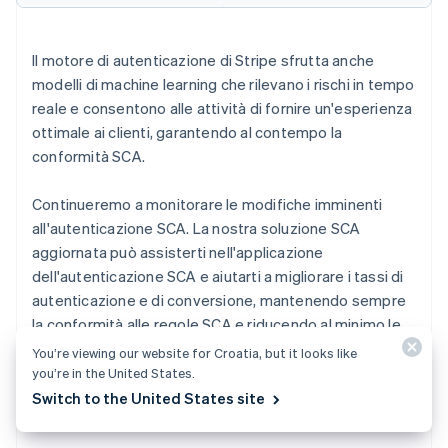
Il motore di autenticazione di Stripe sfrutta anche
modelli di machine learning che rilevano i rischi in tempo
reale e consentono alle attività di fornire un'esperienza
ottimale ai clienti, garantendo al contempo la
conformità SCA.
Continueremo a monitorare le modifiche imminenti
all'autenticazione SCA. La nostra soluzione SCA
aggiornata può assisterti nell'applicazione
dell'autenticazione SCA e aiutarti a migliorare i tassi di
autenticazione e di conversione, mantenendo sempre
la conformità alle regole SCA e riducendo al minimo le
frodi.
Scopri di più
su come aumentare i ricavi grazie a
You’re viewing our website for Croatia, but it looks like
tassi di autorizzazione più alti con Stripe.
you’re in the United States.
Switch to the United States site