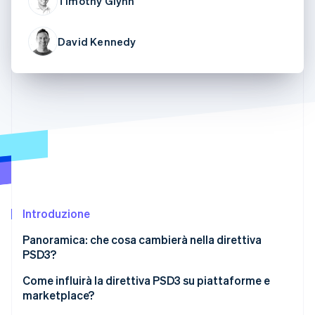
Timothy Glynn
Scopri cosa ti aspetta
Radar
Ecosistema
David Kennedy
Prevenzione delle frodi
Partner
Atlas
Stripe App Marketplace
Costituzione di start-up
Climate
Rimozione del carbonio
Identity
Verifica online dell'identità
Introduzione
Stripe Sessions 2026
Panoramica: che cosa cambierà nella direttiva
Scopri come Stripe sta costruendo l'infrastruttura economi
PSD3?
Guarda ora
Come influirà la direttiva PSD3 su piattaforme e
marketplace?