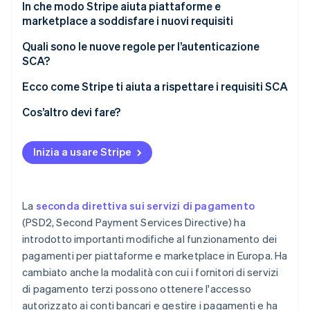
Pagamenti per piattaforme e marketplace ai sensi
In che modo Stripe aiuta piattaforme e
delle attuali regole PSD2
marketplace a soddisfare i nuovi requisiti
Regole più rigorose per piattaforme e marketplace
Pagamenti tramite piattaforma con Connect
Quali sono le nuove regole per l’autenticazione
ai sensi della direttiva PSD3
SCA?
Ruolo dell’autenticazione SCA nella riduzione delle
Ecco come Stripe ti aiuta a rispettare i requisiti SCA
frodi
Flusso dell’autenticazione SCA
Cos’altro devi fare?
Ulteriori misure per prevenire le frodi e proteggere i
consumatori
Inizia a usare Stripe
La
seconda direttiva sui servizi di pagamento
(PSD2, Second Payment Services Directive) ha
introdotto importanti modifiche al funzionamento dei
pagamenti per piattaforme e marketplace in Europa. Ha
cambiato anche la modalità con cui i fornitori di servizi
di pagamento terzi possono ottenere l'accesso
autorizzato ai conti bancari e gestire i pagamenti e ha