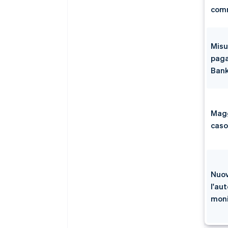
comm
Misu
paga
Bank
Magg
caso
Nuov
l'au
moni