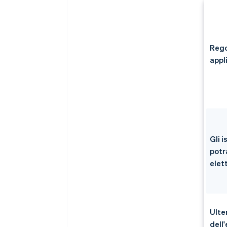
Rego
appli
Gli 
potr
elet
Ulte
dell