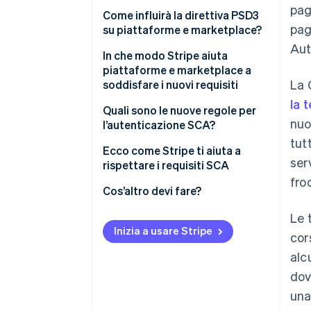
pag
Come influirà la direttiva PSD3
pag
su piattaforme e marketplace?
Aut
Pagamenti per piattaforme e
In che modo Stripe aiuta
marketplace ai sensi delle
piattaforme e marketplace a
La 
attuali regole PSD2
soddisfare i nuovi requisiti
la 
Regole più rigorose per
Pagamenti tramite piattaforma
Quali sono le nuove regole per
nuo
piattaforme e marketplace ai
con Connect
l’autenticazione SCA?
sensi della direttiva PSD3
tut
Ruolo dell’autenticazione SCA
Ecco come Stripe ti aiuta a
ser
nella riduzione delle frodi
rispettare i requisiti SCA
frod
Ulteriori misure per prevenire le
Flusso dell’autenticazione SCA
Cos’altro devi fare?
frodi e proteggere i
Le 
consumatori
Inizia a usare Stripe
cor
alc
dov
una