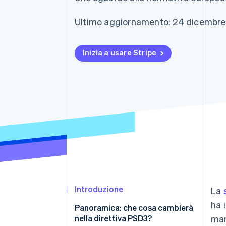
Link
Pagamento accelerato
Ultimo aggiornamento: 24 dicembr
Financial Connections
Conti finanziari collegati
Inizia a usare Stripe
Introduzione
La
ha 
Panoramica: che cosa cambierà
nella direttiva PSD3?
mar