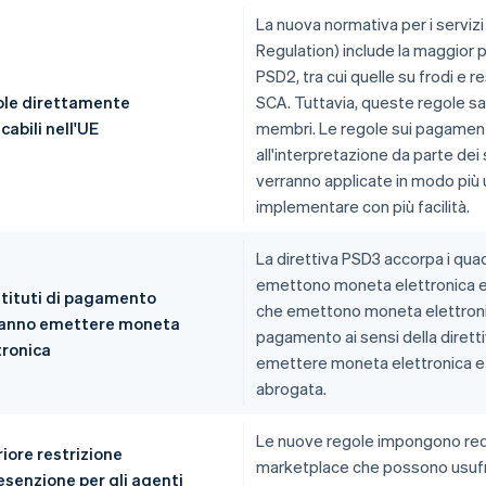
La nuova normativa per i servi
Regulation) include la maggior pa
PSD2, tra cui quelle su frodi e 
le direttamente
SCA. Tuttavia, queste regole sar
cabili nell'UE
membri. Le regole sui pagamen
all'interpretazione da parte dei
verranno applicate in modo più u
implementare con più facilità.
La direttiva PSD3 accorpa i quadri
emettono moneta elettronica e agl
istituti di pagamento
che emettono moneta elettronica
anno emettere moneta
pagamento ai sensi della dirett
tronica
emettere moneta elettronica e 
abrogata.
Le nuove regole impongono requis
riore restrizione
marketplace che possono usufru
'esenzione per gli agenti