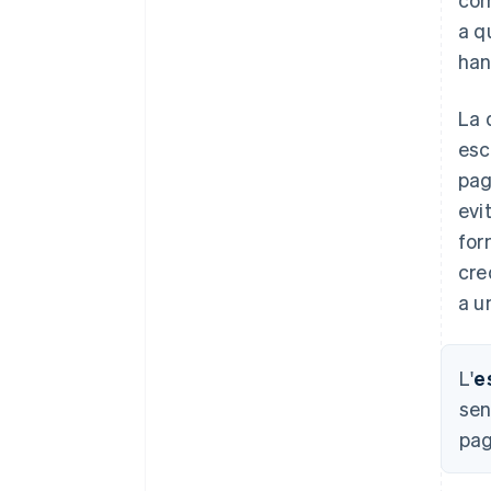
a q
han
La 
esc
pag
evi
for
cre
a u
L'
e
sen
pag