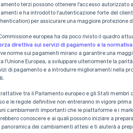
amento terzi possono ottenere l'accesso autorizzato ai 
amenti e ha introdotto l'autenticazione forte del clie
hentication) per assicurare una maggiore protezione 
Commissione europea ha da poco rivisto il quadro attua
terza direttiva sui servizi di pagamento e la normativ
ve norme sui pagamenti mirano a garantire una maggio
ta l'Unione Europea, a sviluppare ulteriormente la parità d
vizi di pagamento e a introdurre miglioramenti nella pro
i.
trattative tra il Parlamento europeo e gli Stati membri
so e le regole definitive non entreranno in vigore prima 
uni cambiamenti importanti che le piattaforme e i marke
rebbero conoscere e ai quali possono iniziare a prepara
 panoramica dei cambiamenti attesi e ti aiuterà a pre