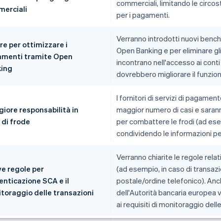
commerciali, limitando le circost
erciali
per i pagamenti.
Verranno introdotti nuovi benchm
re per ottimizzare i
Open Banking e per eliminare gli 
menti tramite Open
incontrano nell'accesso ai conti
ing
dovrebbero migliorare il funzio
I fornitori di servizi di pagamen
iore responsabilità in
maggior numero di casi e saran
 di frode
per combattere le frodi (ad esemp
condividendo le informazioni perti
Verranno chiarite le regole rela
e regole per
(ad esempio, in caso di transazi
tenticazione SCA e il
postale/ordine telefonico). Anc
toraggio delle transazioni
dell'Autorità bancaria europea
ai requisiti di monitoraggio dell