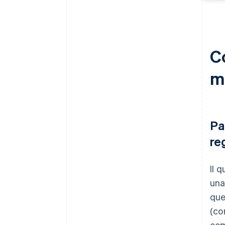
Co
m
Pa
re
Il 
una
que
(co
com