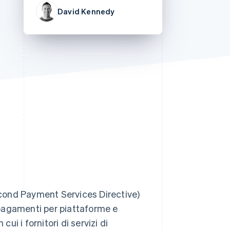
David Kennedy
Stripe Sessions 2026
Scopri come Stripe sta
costruendo
l'infrastruttura
economica per l'IA.
Guarda ora
ond Payment Services Directive)
pagamenti per piattaforme e
i i fornitori di servizi di