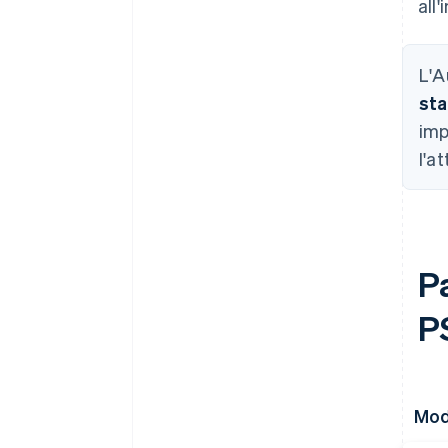
all
L'A
sta
imp
l'a
P
P
Modi