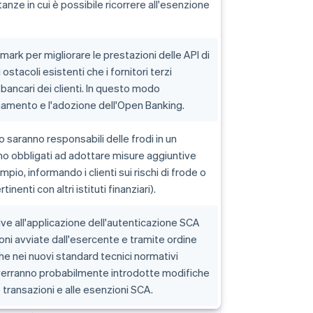
anze in cui è possibile ricorrere all'esenzione
ark per migliorare le prestazioni delle API di
ostacoli esistenti che i fornitori terzi
 bancari dei clienti. In questo modo
namento e l'adozione dell'Open Banking.
to saranno responsabili delle frodi in un
no obbligati ad adottare misure aggiuntive
io, informando i clienti sui rischi di frode o
nenti con altri istituti finanziari).
tive all'applicazione dell'autenticazione SCA
oni avviate dall'esercente e tramite ordine
he nei nuovi standard tecnici normativi
 verranno probabilmente introdotte modifiche
e transazioni e alle esenzioni SCA.