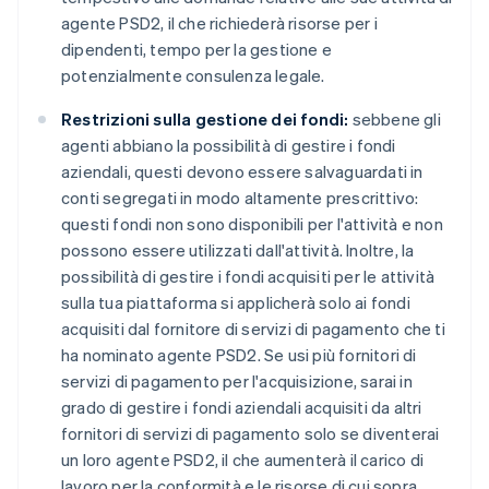
Bulgaria
agente PSD2, il che richiederà risorse per i
English
dipendenti, tempo per la gestione e
Canada
potenzialmente consulenza legale.
English
Français
Cina continentale
Restrizioni sulla gestione dei fondi:
sebbene gli
简体中文
English
Cipro
agenti abbiano la possibilità di gestire i fondi
English
aziendali, questi devono essere salvaguardati in
Croazia
conti segregati in modo altamente prescrittivo:
English
Italiano
questi fondi non sono disponibili per l'attività e non
Danimarca
possono essere utilizzati dall'attività. Inoltre, la
English
Emirati Arabi Uniti
possibilità di gestire i fondi acquisiti per le attività
English
sulla tua piattaforma si applicherà solo ai fondi
Estonia
acquisiti dal fornitore di servizi di pagamento che ti
English
ha nominato agente PSD2. Se usi più fornitori di
Finlandia
servizi di pagamento per l'acquisizione, sarai in
English
Svenska
grado di gestire i fondi aziendali acquisiti da altri
Francia
fornitori di servizi di pagamento solo se diventerai
Français
English
Germania
un loro agente PSD2, il che aumenterà il carico di
Deutsch
English
lavoro per la conformità e le risorse di cui sopra.