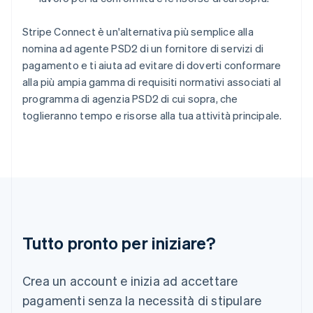
Giappone
日本語
English
Stripe Connect è un'alternativa più semplice alla
Gibilterra
nomina ad agente PSD2 di un fornitore di servizi di
English
Grecia
pagamento e ti aiuta ad evitare di doverti conformare
English
alla più ampia gamma di requisiti normativi associati al
India
programma di agenzia PSD2 di cui sopra, che
English
toglieranno tempo e risorse alla tua attività principale.
Irlanda
English
Italia
Italiano
English
Lettonia
English
Liechtenstein
Deutsch
English
Lituania
Tutto pronto per iniziare?
English
Lussemburgo
Crea un account e inizia ad accettare
Français
Deutsch
English
Malaysia
pagamenti senza la necessità di stipulare
English
简体中文