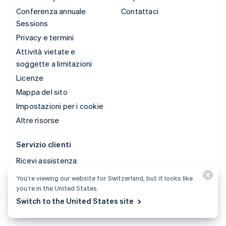
Conferenza annuale
Contattaci
Sessions
Privacy e termini
Attività vietate e
soggette a limitazioni
Licenze
Mappa del sito
Impostazioni per i cookie
Altre risorse
Servizio clienti
Ricevi assistenza
Piani di assistenza
You’re viewing our website for Switzerland, but it looks like
gestita
you’re in the United States.
Switch to the United States site
© 2026 Stripe, LLC