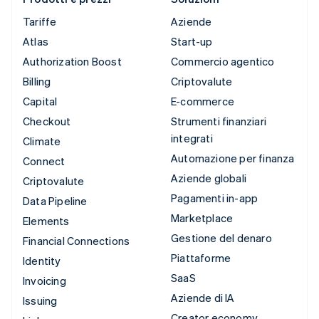
Tariffe
Aziende
Atlas
Start-up
Authorization Boost
Commercio agentico
Billing
Criptovalute
Capital
E-commerce
Checkout
Strumenti finanziari
integrati
Climate
Automazione per finanza
Connect
Aziende globali
Criptovalute
Pagamenti in-app
Data Pipeline
Marketplace
Elements
Gestione del denaro
Financial Connections
Piattaforme
Identity
SaaS
Invoicing
Aziende di IA
Issuing
Creator economy