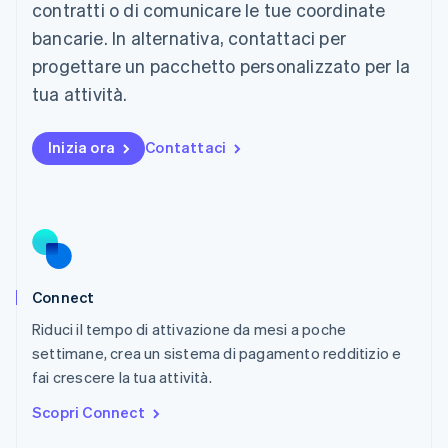
contratti o di comunicare le tue coordinate
Malta
English
bancarie. In alternativa, contattaci per
Messico
progettare un pacchetto personalizzato per la
Español
English
Norvegia
tua attività.
English
Nuova Zelanda
Inizia ora
Contattaci
English
Paesi Bassi
Nederlands
English
Polonia
English
Portogallo
Português
English
RAS di Hong Kong, Cina
Connect
English
简体中文
Riduci il tempo di attivazione da mesi a poche
Regno Unito
English
settimane, crea un sistema di pagamento redditizio e
Repubblica Ceca
fai crescere la tua attività.
English
Scopri Connect
Romania
English