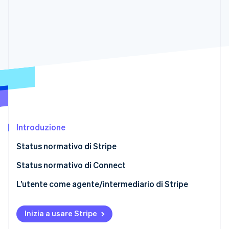
Scopri cosa ti aspetta
Radar
Ecosistema
Prevenzione delle frodi
Partner
Atlas
Stripe App Marketplace
Costituzione di start-up
Climate
Rimozione del carbonio
Identity
Verifica online dell'identità
Introduzione
Status normativo di Stripe
Status normativo di Connect
Stripe Sessions 2026
Scopri come Stripe sta costruendo l'infrastruttura economi
L’utente come agente/intermediario di Stripe
Guarda ora
Inizia a usare Stripe