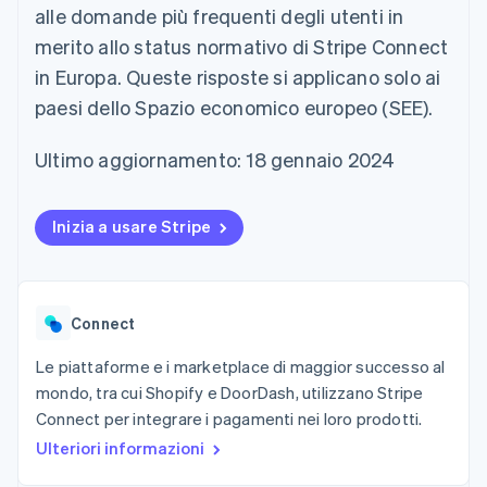
utente
Automazione
alle domande più frequenti degli utenti in
Gestione del denaro
Gestire gli
flessibile
Metodi di
della contabilità
Roadmap del prodotto
Piattaforme
abbonamenti
merito allo status normativo di Stripe Connect
pagamento
Stripe Sigma
Conferenza annuale
SaaS
Offrire addebiti in base
Accesso a
Report
Sessions
in Europa. Queste risposte si applicano solo ai
all'utilizzo
oltre 125
personalizzati
Lavora con noi
Emettere carte
paesi dello Spazio economico europeo (SEE).
Terminal
Data Pipeline
Sala stampa
garantite da stablecoin
Pagamenti di
Sincronizzazione
Stripe Press
Per settore
persona
dei dati
Esegui il provisioning e
Ultimo aggiornamento: 18 gennaio 2024
Authorization
gestisci i servizi con gli
Boost
Aziende di IA
agenti
Accettazione
Creator economy
Recapiti
Inizia a usare Stripe
ottimizzata
Gaming
Link
Ospitalità, viaggi e
Contattaci
Pagamento
tempo libero
Diventa nostro partner
Risorse
Assicurazione
accelerato
Media e
Financial
Connect
intrattenimento
Integrazioni app
Connections
Organizzazioni non
Esempi di codice
Conti finanziari
profit
Blog per sviluppatori
Le piattaforme e i marketplace di maggior successo al
collegati
Servizi professionali
Stato dell'API
mondo, tra cui Shopify e DoorDash, utilizzano Stripe
Pubblica
Connect per integrare i pagamenti nei loro prodotti.
amministrazione
Commercio al dettaglio
Ulteriori informazioni
Altro
Product roadmap