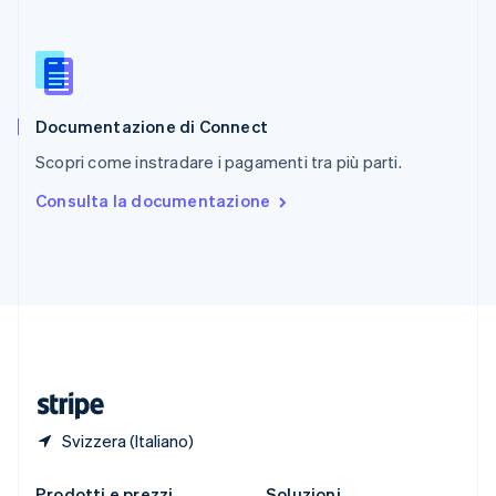
Singapore
English
简体中文
Slovacchia
English
Slovenia
English
Italiano
Documentazione di Connect
Spagna
Scopri come instradare i pagamenti tra più parti.
Español
English
Stati Uniti
Consulta la documentazione
English
Español
简体中文
Svezia
Svenska
English
Svizzera
Deutsch
Français
Italiano
English
Thailandia
ไทย
English
Ungheria
English
Svizzera (Italiano)
Prodotti e prezzi
Soluzioni