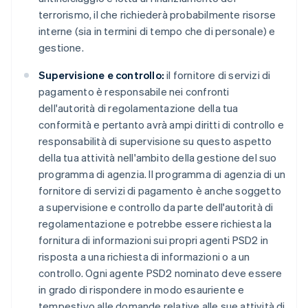
terrorismo, il che richiederà probabilmente risorse
interne (sia in termini di tempo che di personale) e
gestione.
Supervisione e controllo:
il fornitore di servizi di
pagamento è responsabile nei confronti
dell'autorità di regolamentazione della tua
conformità e pertanto avrà ampi diritti di controllo e
responsabilità di supervisione su questo aspetto
della tua attività nell'ambito della gestione del suo
programma di agenzia. Il programma di agenzia di un
fornitore di servizi di pagamento è anche soggetto
Australia
a supervisione e controllo da parte dell'autorità di
English
regolamentazione e potrebbe essere richiesta la
Austria
fornitura di informazioni sui propri agenti PSD2 in
Deutsch
English
risposta a una richiesta di informazioni o a un
Belgio
controllo. Ogni agente PSD2 nominato deve essere
Nederlands
Français
Deutsch
English
Brasile
in grado di rispondere in modo esauriente e
Português
English
tempestivo alle domande relative alle sue attività di