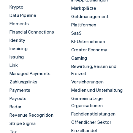
Krypto
Marktplätze
Data Pipeline
Geldmanagement
Elements
Plattformen
Financial Connections
SaaS
Identity
KI-Unternehmen
Invoicing
Creator Economy
Issuing
Gaming
Link
Bewirtung, Reisen und
Managed Payments
Freizeit
Zahlungslinks
Versicherungen
Payments
Medien und Unterhaltung
Payouts
Gemeinnützige
Organisationen
Radar
Fachdienstleistungen
Revenue Recognition
Öffentlicher Sektor
Stripe Sigma
Einzelhandel
Tax