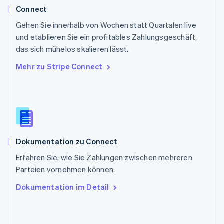
Schweiz
Connect
Deutsch
Français
Italiano
English
Gehen Sie innerhalb von Wochen statt Quartalen live
Singapur
English
简体中文
und etablieren Sie ein profitables Zahlungsgeschäft,
Slowakei
das sich mühelos skalieren lässt.
English
Mehr zu Stripe Connect
Slowenien
English
Italiano
Sonderverwaltungsregion Hongkong,
China
English
简体中文
Spanien
Español
English
Dokumentation zu Connect
Thailand
ไทย
English
Erfahren Sie, wie Sie Zahlungen zwischen mehreren
Tschechische Republik
Parteien vornehmen können.
English
Ungarn
Dokumentation im Detail
English
Vereinigte Arabische Emirate
English
Vereinigte Staaten