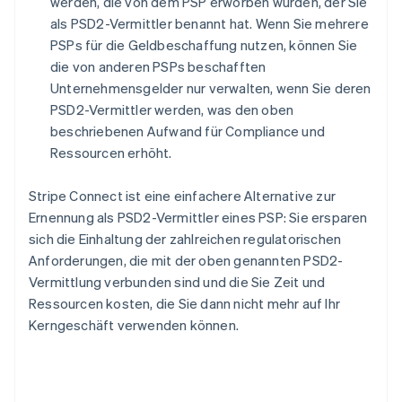
werden, die von dem PSP erworben wurden, der Sie
Griechenland
als PSD2-Vermittler benannt hat. Wenn Sie mehrere
English
PSPs für die Geldbeschaffung nutzen, können Sie
Indien
die von anderen PSPs beschafften
English
Unternehmensgelder nur verwalten, wenn Sie deren
Irland
English
PSD2-Vermittler werden, was den oben
Italien
beschriebenen Aufwand für Compliance und
Italiano
English
Ressourcen erhöht.
Japan
日本語
English
Stripe Connect ist eine einfachere Alternative zur
Kanada
English
Français
Ernennung als PSD2-Vermittler eines PSP: Sie ersparen
Kroatien
sich die Einhaltung der zahlreichen regulatorischen
English
Italiano
Anforderungen, die mit der oben genannten PSD2-
Lettland
Vermittlung verbunden sind und die Sie Zeit und
English
Ressourcen kosten, die Sie dann nicht mehr auf Ihr
Liechtenstein
Deutsch
English
Kerngeschäft verwenden können.
Litauen
English
Luxemburg
Français
Deutsch
English