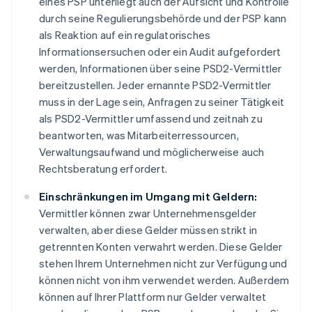
eines PSP unterliegt auch der Aufsicht und Kontrolle
Australien
durch seine Regulierungsbehörde und der PSP kann
English
als Reaktion auf ein regulatorisches
Belgien
Informationsersuchen oder ein Audit aufgefordert
Nederlands
Français
Deutsch
English
werden, Informationen über seine PSD2-Vermittler
Brasilien
Português
English
bereitzustellen. Jeder ernannte PSD2-Vermittler
Bulgarien
muss in der Lage sein, Anfragen zu seiner Tätigkeit
English
als PSD2-Vermittler umfassend und zeitnah zu
Dänemark
beantworten, was Mitarbeiterressourcen,
English
Verwaltungsaufwand und möglicherweise auch
Deutschland
Deutsch
English
Rechtsberatung erfordert.
Estland
English
Einschränkungen im Umgang mit Geldern:
Festlandchina
Vermittler können zwar Unternehmensgelder
简体中文
English
verwalten, aber diese Gelder müssen strikt in
Finnland
getrennten Konten verwahrt werden. Diese Gelder
English
Svenska
stehen Ihrem Unternehmen nicht zur Verfügung und
Frankreich
Français
English
können nicht von ihm verwendet werden. Außerdem
Gibraltar
können auf Ihrer Plattform nur Gelder verwaltet
English