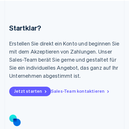
Malaysia
English
简体中文
Malta
English
Startklar?
Mexiko
Español
English
Neuseeland
Erstellen Sie direkt ein Konto und beginnen Sie
English
mit dem Akzeptieren von Zahlungen. Unser
Niederlande
Nederlands
English
Sales-Team berät Sie gerne und gestaltet für
Norwegen
Sie ein individuelles Angebot, das ganz auf Ihr
English
Österreich
Unternehmen abgestimmt ist.
Deutsch
English
Polen
Jetzt starten
Sales-Team kontaktieren
English
Portugal
Português
English
Rumänien
English
Schweden
Svenska
English