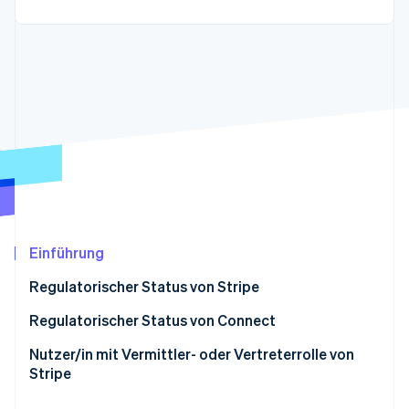
Betrugsprävention
Ecosystem
Atlas
Start-up-Gründung
Partner
Stripe App-Marktplatz
Climate
CO₂-Entnahme
Identity
Online-Identitätsprüfung
Stripe-Sessions 2026
Einführung
Erfahren Sie, wie Stripe Lösungen für die Wirts
Jetzt ansehen
Regulatorischer Status von Stripe
Regulatorischer Status von Connect
Nutzer/in mit Vermittler- oder Vertreterrolle von
Stripe