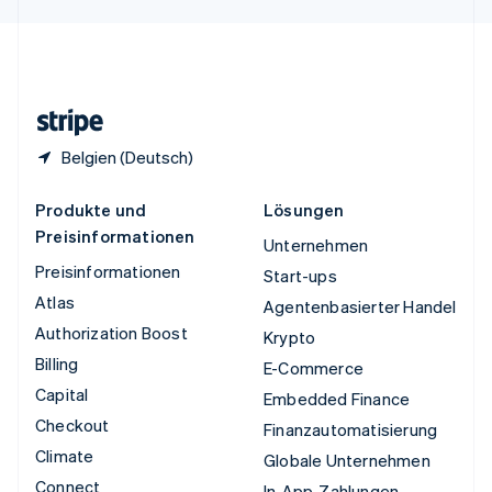
English
Español
简体中文
Vereinigtes Königreich
English
Zypern
English
Belgien (Deutsch)
Produkte und
Lösungen
Preisinformationen
Unternehmen
Preisinformationen
Start-ups
Atlas
Agentenbasierter Handel
Authorization Boost
Krypto
Billing
E-Commerce
Capital
Embedded Finance
Checkout
Finanzautomatisierung
Climate
Globale Unternehmen
Connect
In-App-Zahlungen