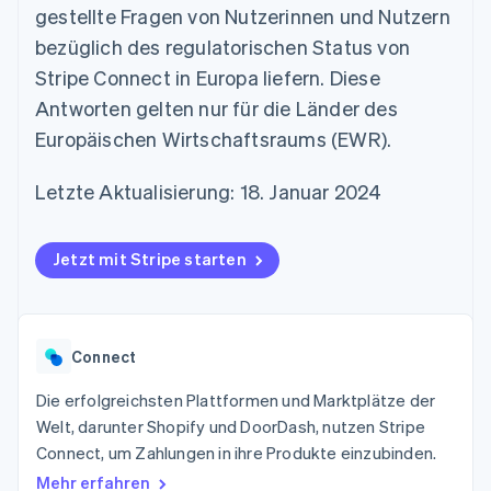
Data Pipeline
gestellte Fragen von Nutzerinnen und Nutzern
Geldmanagement
Marktplatz auf
Zugriff auf mehr als
Datensynchronisierung
Produkt-Roadmap
Plattformen
Grundlagen der
bezüglich des regulatorischen Status von
125
Stripe Sessions
SaaS
Abonnementverwaltung
Terminal
Karriere
Stripe Connect in Europa liefern. Diese
Zahlungen vor Ort
Newsroom
So setzen Sie
Antworten gelten nur für die Länder des
Authorization
Stripe Press
nutzungsbasierte
Boost
Abrechnung um
Europäischen Wirtschaftsraums (EWR).
Nach Branche
Optimierung der
Stablecoin-gestützte
Autorisierungsraten
Karten ausgeben: So
Link
Letzte Aktualisierung: 18. Januar 2024
KI-Unternehmen
Kontakt
geht´s
Beschleunigter
Creator Economy
Bereitstellung und
Bezahlvorgang
Gaming
Verwaltung von
Sales-Team
Financial
Bewirtung, Reisen und
Diensten mit Agenten
kontaktieren
Jetzt mit Stripe starten
Connections
Freizeit
Partner werden
Verbundene
Versicherungen
Medien und
Finanzdaten
Unterhaltung
Ressourcen
Gemeinnützige
Connect
Organisationen
Fachdienstleistungen
App-Integrationen
Die erfolgreichsten Plattformen und Marktplätze der
Mehr
Öffentlicher Sektor
Code-Beispiele
Product roadmap
Welt, darunter Shopify und DoorDash, nutzen Stripe
Einzelhandel
Entwickler-Blog
Ausblick
API-Status
Connect, um Zahlungen in ihre Produkte einzubinden.
Radar
Mehr erfahren