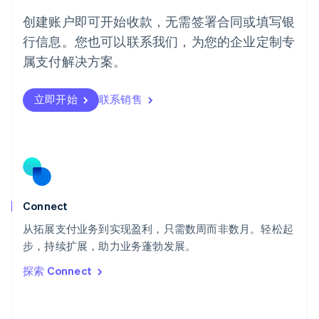
葡萄牙
创建账户即可开始收款，无需签署合同或填写银
Português
English
行信息。您也可以联系我们，为您的企业定制专
日本
日本語
English
属支付解决方案。
瑞典
Svenska
English
瑞士
立即开始
联系销售
Deutsch
Français
Italiano
English
塞浦路斯
English
斯洛伐克
English
斯洛文尼亚
English
Italiano
Connect
泰国
ไทย
English
从拓展支付业务到实现盈利，只需数周而非数月。轻松起
希腊
步，持续扩展，助力业务蓬勃发展。
English
探索 Connect
西班牙
Español
English
新加坡
English
简体中文