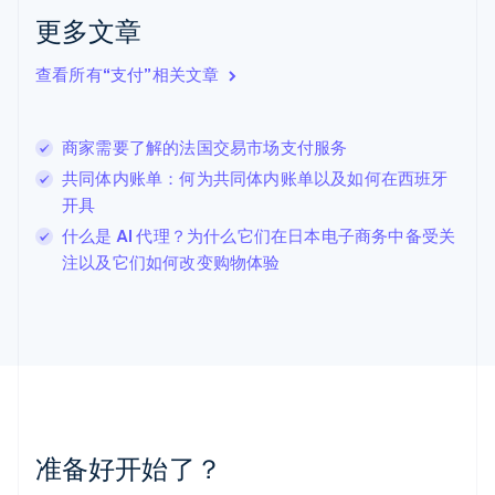
克罗地亚
更多文章
English
Italiano
拉脱维亚
查看所有“支付”相关文章
English
立陶宛
English
商家需要了解的法国交易市场支付服务
列支敦士登
Deutsch
English
共同体内账单：何为共同体内账单以及如何在西班牙
卢森堡
开具
Français
Deutsch
English
什么是 AI 代理？为什么它们在日本电子商务中备受关
罗马尼亚
注以及它们如何改变购物体验
English
马尔他
English
马来西亚
English
简体中文
美国
English
Español
简体中文
墨西哥
Español
English
准备好开始了？
挪威
English