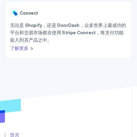
Authorization
Stripe Sigma
产品路线图
SaaS
Boost
自定义报告
Sessions 年度大会
支付成功率优
Data Pipeline
Connect
招聘
化
数据同步
资讯中心
Link
资源
无论是 Shopify，还是 DoorDash，众多世界上最成功的
Stripe Press
加速结账
按行业
平台和交易市场都在使用 Stripe Connect，将支付功能
应用集成
嵌入到其产品之中。
AI 企业
代码示例
创作者经济
开发者博客
了解更多
联系
游戏
API 状态
更多
酒店、旅游与休闲
联系销售
Product roadmap
保险
成为合作伙伴
了解未来规划
媒体与娱乐
非营利组织
Radar
专业服务
欺诈防范
公共部门
Atlas
零售
初创企业注册
Climate
碳移除
生态系统
合作伙伴
Stripe App Marketplace
导言