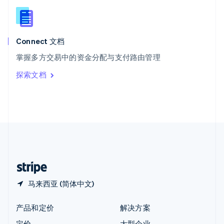
新西兰
English
匈牙利
English
Connect 文档
意大利
掌握多方交易中的资金分配与支付路由管理
Italiano
English
印度
探索文档
English
英国
English
直布罗陀
English
中国内地
简体中文
English
中国香港特别行政区
English
简体中文
马来西亚 (简体中文)
产品和定价
解决方案
定价
大型企业