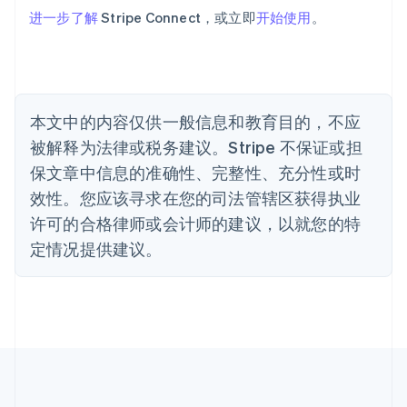
巴西
进一步了解
Stripe Connect，或立即
开始使用
。
Português
English
保加利亚
English
比利时
Nederlands
Français
Deutsch
English
本文中的内容仅供一般信息和教育目的，不应
波兰
被解释为法律或税务建议。Stripe 不保证或担
English
丹麦
保文章中信息的准确性、完整性、充分性或时
English
效性。您应该寻求在您的司法管辖区获得执业
德国
Deutsch
English
许可的合格律师或会计师的建议，以就您的特
法国
定情况提供建议。
Français
English
芬兰
English
Svenska
荷兰
Nederlands
English
加拿大
English
Français
捷克
English