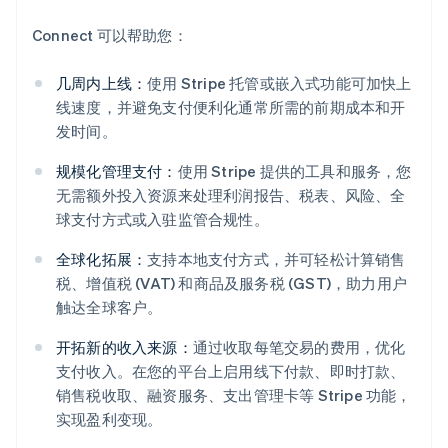
Connect 可以帮助您：
几周内上线：
使用 Stripe 托管或嵌入式功能可加快上
线速度，并避免支付便利化通常所需的前期成本和开
发时间。
规模化管理支付：
使用 Stripe 提供的工具和服务，您
无需额外投入资源来处理利润报告、税表、风险、全
球支付方式或入驻监管合规性。
全球化拓展：
支持本地支付方式，并可轻松计算销售
阿联酋
税、增值税 (VAT) 和商品及服务税 (GST)，助力用户
English
爱尔兰
触达全球客户。
English
爱沙尼亚
开拓新的收入来源：
通过收取每笔交易的费用，优化
English
支付收入。在您的平台上启用线下付款、即时打款、
奥地利
销售税收取、融资服务、支出管理卡等 Stripe 功能，
Deutsch
English
实现盈利变现。
澳大利亚
English