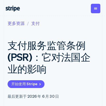
更多资源
支付
按企业阶段
文档
学习
支付
营收
资金管
平台
理
易市
大型企业
Stripe 文档
博客
Payments
Billing
初创企业
API 参考文档
客户案例
支付服务监管条例
在线支付
经常性收入
Global
Conn
库与 SDK
指南
Payment links
Metronome
Payouts
Stripe Apps
按用量计费
平台
(PSR)：它对法国企
无代码支付
Subscriptions
向第三
按应用场景
Checkout
方打款
支持
预构建支付界
订阅管理
Crypto
业的影响
指南
智能体商务
面
Invoicing
钱包、
加密货币
获取支持
一次性或定期
Elements
稳定币
电子商务
接受线上付款
托管支持方案
灵活的 UI 组件
账单
发行和
嵌入式金融
实施预置结账流程
专业服务
Payment
Tax
发卡基
开始使用 Stripe
财务自动化
构建平台或交易市场
methods
销售税和增值
础设施
全球化企业
管理订阅
接入 125+ 种支
税自动化
应用内支付
提供按用量计费
付方式
Revenue
最后更新于 2026 年 6 月 30 日
交易市场
发行稳定币支持的支付卡
Terminal
Recognition
公司
资金管理
通过智能体配置和管理服
线下支付
会计自动化
平台
务