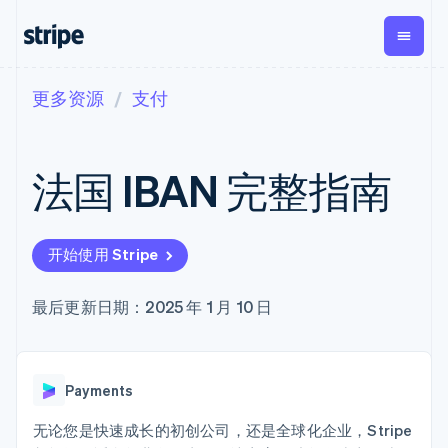
更多资源
支付
按企业阶段
文档
学习
支付
营收
资金管
平台
理
易市
大型企业
Stripe 文档
博客
Payments
Billing
初创企业
API 参考文档
客户案例
法国 IBAN 完整指南
在线支付
经常性收入
Global
Conn
库与 SDK
指南
Payment links
Metronome
Payouts
Stripe Apps
按用量计费
平台
无代码支付
Subscriptions
向第三
按应用场景
Checkout
方打款
开始使用 Stripe
支持
预构建支付界
订阅管理
Crypto
指南
智能体商务
面
Invoicing
钱包、
加密货币
获取支持
一次性或定期
Elements
最后更新日期：2025 年 1 月 10 日
稳定币
电子商务
接受线上付款
托管支持方案
灵活的 UI 组件
账单
发行和
嵌入式金融
实施预置结账流程
专业服务
Payment
Tax
发卡基
财务自动化
构建平台或交易市场
methods
销售税和增值
础设施
全球化企业
管理订阅
接入 125+ 种支
税自动化
Payments
应用内支付
提供按用量计费
付方式
Revenue
交易市场
发行稳定币支持的支付卡
Terminal
Recognition
公司
资金管理
通过智能体配置和管理服
无论您是快速成长的初创公司，还是全球化企业，Stripe
线下支付
会计自动化
平台
务