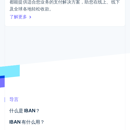
Authorization
Stripe Sigma
都能提供适合您业务的支付解决方案，助您在线上、线下
产品路线图
SaaS
Boost
自定义报告
及全球各地轻松收款。
Sessions 年度大会
支付成功率优
Data Pipeline
招聘
了解更多
化
数据同步
资讯中心
Link
资源
Stripe Press
加速结账
按行业
应用集成
AI 企业
代码示例
创作者经济
开发者博客
联系
游戏
API 状态
更多
酒店、旅游与休闲
联系销售
Product roadmap
保险
成为合作伙伴
了解未来规划
媒体与娱乐
非营利组织
Radar
专业服务
欺诈防范
公共部门
Atlas
零售
初创企业注册
导言
Climate
碳移除
生态系统
什么是 IBAN？
合作伙伴
IBAN 有什么用？
Stripe App Marketplace