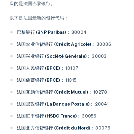
应的是法国巴黎银行。
以下是法国最新的银行代码：
巴黎银行 (BNP Paribas)：
30004
法国农业信贷银行 (Crédit Agricole)：
30006
法国兴业银行 (Société Générale)：
30003
法国人民银行 (BPCE)：
10107
阿联酋
English
法国储蓄银行 (BPCE)：
11315
爱尔兰
English
法国互助信贷银行 (Crédit Mutuel)：
10278
爱沙尼亚
English
法国邮政银行 (La Banque Postale)：
20041
奥地利
Deutsch
English
法国汇丰银行 (HSBC France)：
30056
澳大利亚
English
法国北方信贷银行 (Crédit du Nord)：
30076
巴西