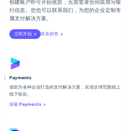
创建账户即可开始收款，无需签署合同或填写银
Português
English
行信息。您也可以联系我们，为您的企业定制专
日本
日本語
English
属支付解决方案。
瑞典
Svenska
English
瑞士
立即开始
联系销售
Deutsch
Français
Italiano
English
塞浦路斯
English
斯洛伐克
English
斯洛文尼亚
English
Italiano
Payments
泰国
ไทย
English
借助为各种企业打造的支付解决方案，实现全球范围线上
希腊
线下收款。
English
探索 Payments
西班牙
Español
English
新加坡
English
简体中文
新西兰