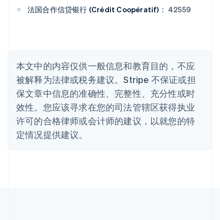
Português
English
法国合作信贷银行 (Crédit Coopératif)：
42559
保加利亚
English
比利时
Nederlands
Français
Deutsch
English
波兰
本文中的内容仅供一般信息和教育目的，不应
English
丹麦
被解释为法律或税务建议。Stripe 不保证或担
English
保文章中信息的准确性、完整性、充分性或时
德国
效性。您应该寻求在您的司法管辖区获得执业
Deutsch
English
法国
许可的合格律师或会计师的建议，以就您的特
Français
English
定情况提供建议。
芬兰
English
Svenska
荷兰
Nederlands
English
加拿大
English
Français
捷克
English
克罗地亚