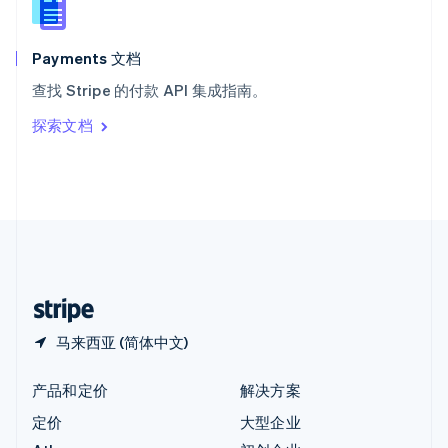
English
匈牙利
English
Payments 文档
意大利
查找 Stripe 的付款 API 集成指南。
Italiano
English
印度
探索文档
English
英国
English
直布罗陀
English
中国内地
简体中文
English
中国香港特别行政区
English
简体中文
马来西亚 (简体中文)
产品和定价
解决方案
定价
大型企业