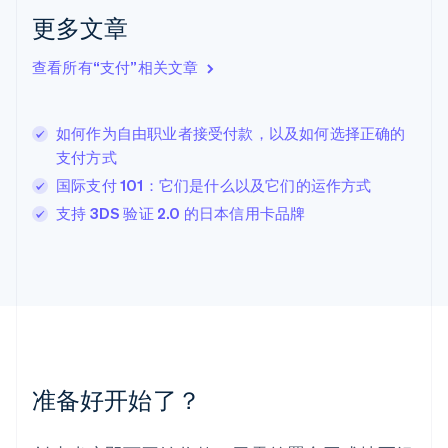
English
Italiano
更多文章
拉脱维亚
English
查看所有“支付”相关文章
立陶宛
English
列支敦士登
如何作为自由职业者接受付款，以及如何选择正确的
Deutsch
English
卢森堡
支付方式
Français
Deutsch
English
国际支付 101：它们是什么以及它们的运作方式
罗马尼亚
支持 3DS 验证 2.0 的日本信用卡品牌
English
马尔他
English
马来西亚
English
简体中文
美国
English
Español
简体中文
墨西哥
Español
English
准备好开始了？
挪威
English
葡萄牙